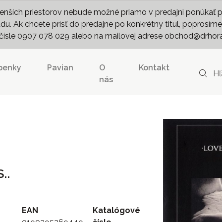
nších priestorov nebude možné priamo v predajni ponúkať pln
. Ak chcete prísť do predajne po konkrétny titul, poprosíme 
m čísle 0907 078 029 alebo na mailovej adrese obchod@drhor
penky
Pavian
O
Kontakt
nás
..
EAN
Katalógové