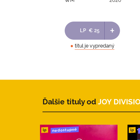
WM
2020
+
LP
€ 25
●
titul je vypredaný
Ďalšie tituly od
JOY DIVISI
nedostupné
lp
lp