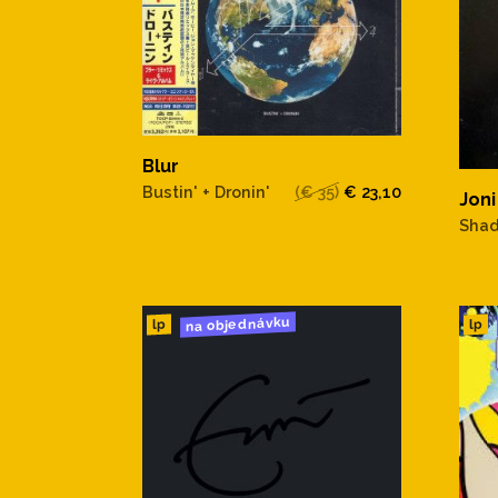
Blur
Bustin' + Dronin'
(€ 35)
€ 23,10
Joni
Shad
na objednávku
lp
lp