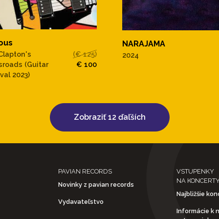
ous
NARAJAMA
 Clapton's
(€ 125)
2024
sroads (Guitar
€ 100
val 2023)
Zobraziť 12 ďaľších
PAVIAN RECORDS
VSTUPENKY
NA KONCERT
Novinky z pavian records
Najbližšie kon
Vydavateľstvo
Informácie k 