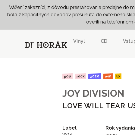
Vážení zákazníci, z dôvodu presťahovania predajne do me
bola z kapacitných dôvodov presunutá do externého skladu
overili na telefónno
Vinyl
CD
Vstu
2020
rock
pop
wm
lp
JOY DIVISION
LOVE WILL TEAR US
Label
Rok vydania