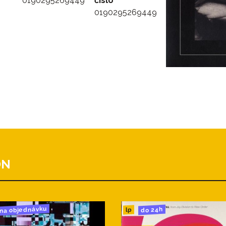
0190295269449
číslo
0190295269449
ON
na objednávku
do 24h
lp