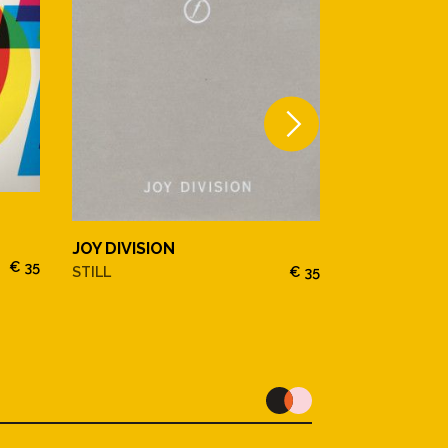
Joy Division
JOY DIVISION
Substance
€ 35
STILL
€ 35