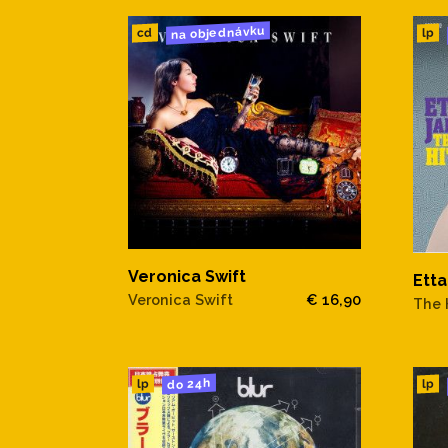
na objednávku
cd
lp
Veronica Swift
Ett
Veronica Swift
€ 16,90
The 
do 24h
lp
lp