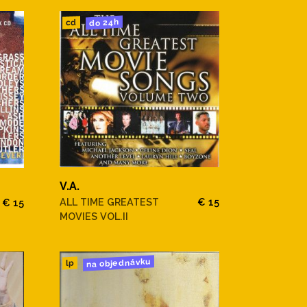
do 24h
cd
V.A.
ALL TIME GREATEST
€ 15
€ 15
MOVIES VOL.II
na objednávku
lp