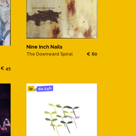
Nine Inch Nails
The Downward Spiral
€ 60
€ 45
do 24h
lp