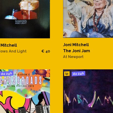
Joni Mitchell
 Mitchell
The Joni Jam
ows And Light
€ 40
At Newport
do 24h
do 24h
lp