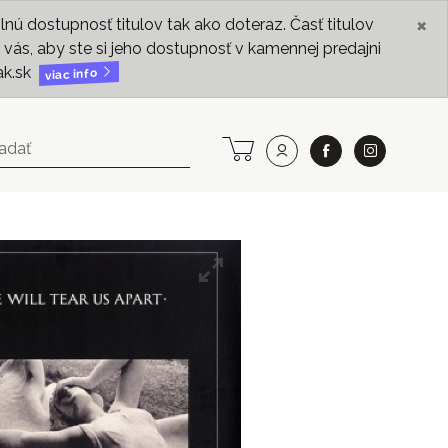
×
ú dostupnosť titulov tak ako doteraz. Časť titulov
vás, aby ste si jeho dostupnosť v kamennej predajni
ak.sk
viac info