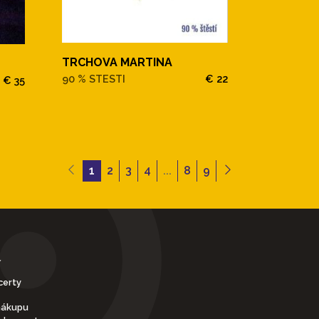
TRCHOVA MARTINA
90 % STESTI
€ 22
€ 35
1
2
3
4
...
8
9
Y
certy
nákupu