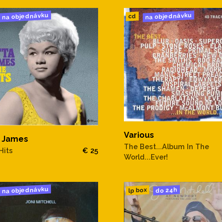
na objednávku
na objednávku
cd
Various
a James
The Best...Album In The
Hits
€ 25
World...Ever!
na objednávku
do 24h
lp box