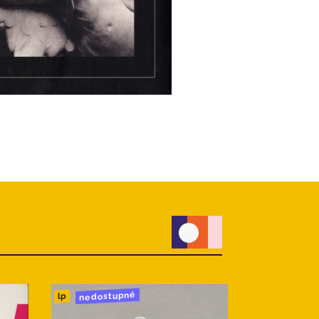
nedostupné
do 24h
lp
lp