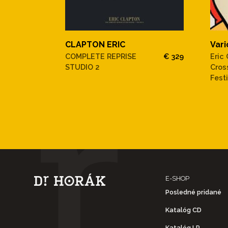
CLAPTON ERIC
Vari
COMPLETE REPRISE
€ 329
Eric
STUDIO 2
Cros
Festi
E-SHOP
Posledné pridané
Katalóg CD
Katalóg LP