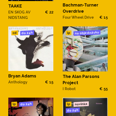
Bachman-Turner
TAAKE
Overdrive
EN SKOG AV
€ 22
Four Wheel Drive
€ 15
NIDSTANG
na objednávku
do 24h
cd
lp
Bryan Adams
The Alan Parsons
Anthology
€ 15
Project
I Robot
€ 55
novinka
do 24h
lp
lp
do 24h