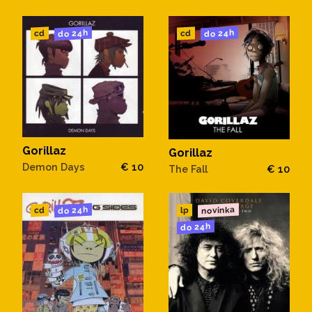
do 24h
do 24h
cd
cd
Gorillaz
Gorillaz
Demon Days
€ 10
The Fall
€ 10
novinka
do 24h
cd
lp
do 24h