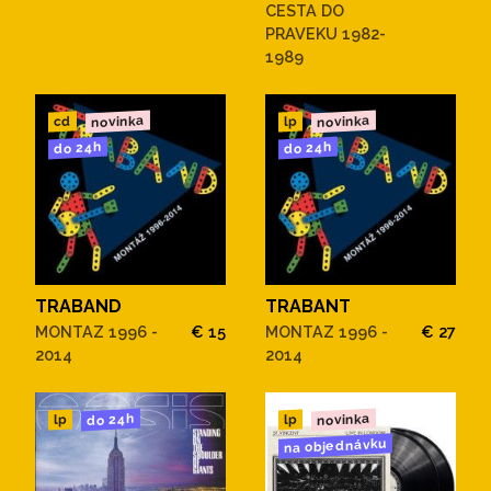
CESTA DO
PRAVEKU 1982-
1989
novinka
novinka
cd
lp
do 24h
do 24h
TRABAND
TRABANT
MONTAZ 1996 -
€ 15
MONTAZ 1996 -
€ 27
2014
2014
novinka
do 24h
lp
lp
na objednávku