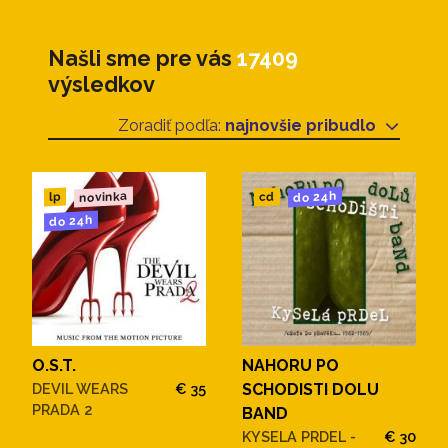
Našli sme pre vás
17409
výsledkov
Zoradiť podľa:
najnovšie pribudlo
novinka
do 24h
cd
lp
do 24h
O.S.T.
NAHORU PO
DEVIL WEARS
€ 35
SCHODISTI DOLU
PRADA 2
BAND
KYSELA PRDEL -
€ 30