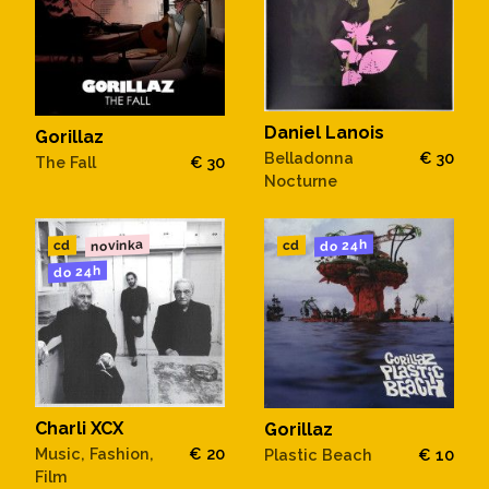
Daniel Lanois
Gorillaz
Belladonna
€ 30
The Fall
€ 30
Nocturne
novinka
do 24h
cd
cd
do 24h
Charli XCX
Gorillaz
Music, Fashion,
€ 20
Plastic Beach
€ 10
Film