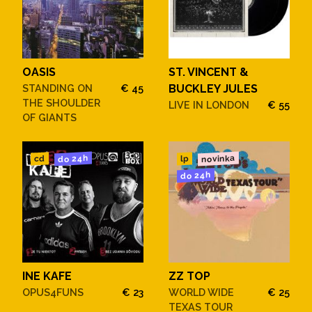
OASIS
ST. VINCENT &
STANDING ON
€ 45
BUCKLEY JULES
THE SHOULDER
LIVE IN LONDON
€ 55
OF GIANTS
novinka
do 24h
cd
lp
do 24h
INE KAFE
ZZ TOP
OPUS4FUNS
€ 23
WORLD WIDE
€ 25
TEXAS TOUR