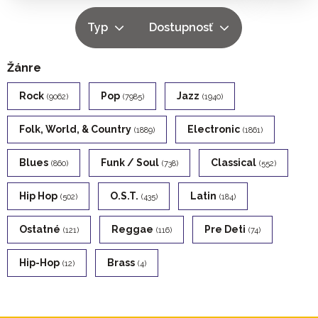
Typ
Dostupnosť
Žánre
Rock
Pop
Jazz
(9062)
(7985)
(1940)
Folk, World, & Country
Electronic
(1889)
(1861)
Blues
Funk / Soul
Classical
(860)
(738)
(552)
Hip Hop
O.s.t.
Latin
(502)
(435)
(184)
Ostatné
Reggae
Pre Deti
(121)
(116)
(74)
Hip-Hop
Brass
(12)
(4)