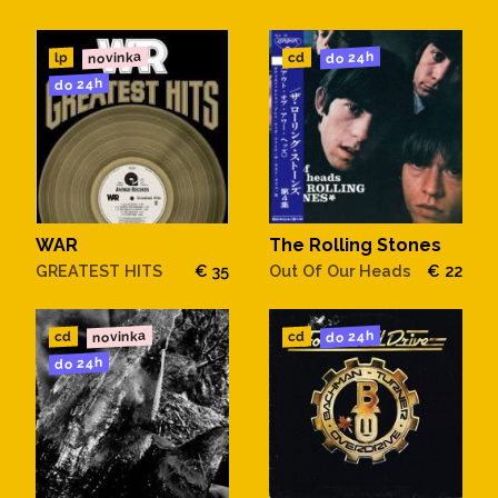
novinka
do 24h
cd
lp
do 24h
WAR
The Rolling Stones
GREATEST HITS
€ 35
Out Of Our Heads
€ 22
novinka
do 24h
cd
cd
do 24h