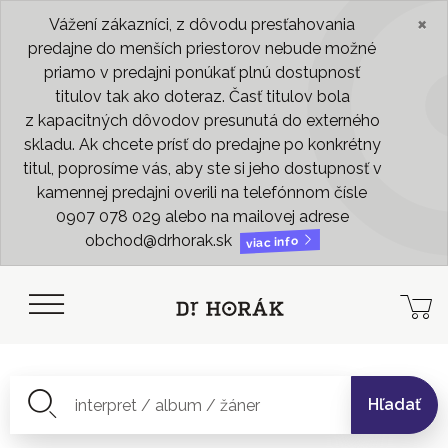
×
Vážení zákazníci, z dôvodu presťahovania
predajne do menších priestorov nebude možné
priamo v predajni ponúkať plnú dostupnosť
titulov tak ako doteraz. Časť titulov bola
z kapacitných dôvodov presunutá do externého
skladu. Ak chcete prísť do predajne po konkrétny
titul, poprosíme vás, aby ste si jeho dostupnosť v
kamennej predajni overili na telefónnom čísle
0907 078 029 alebo na mailovej adrese
obchod@drhorak.sk
viac info
Hľadať