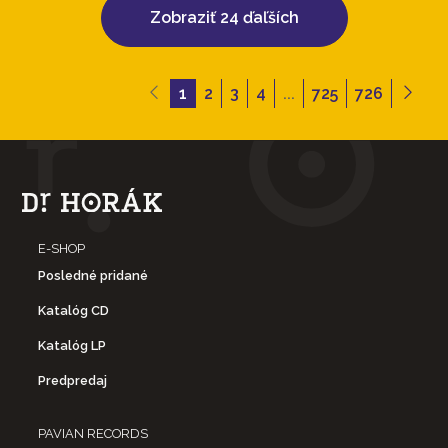
Zobraziť 24 ďaľších
1
2
3
4
...
725
726
E-SHOP
Posledné pridané
Katalóg CD
Katalóg LP
Predpredaj
PAVIAN RECORDS