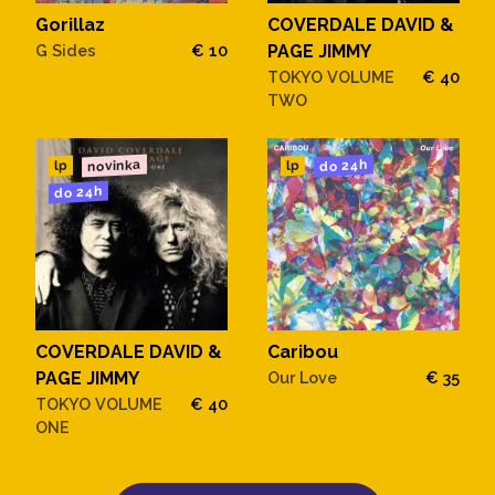
Gorillaz
COVERDALE DAVID &
G Sides
€ 10
PAGE JIMMY
TOKYO VOLUME
€ 40
TWO
novinka
do 24h
lp
lp
do 24h
COVERDALE DAVID &
Caribou
PAGE JIMMY
Our Love
€ 35
TOKYO VOLUME
€ 40
ONE