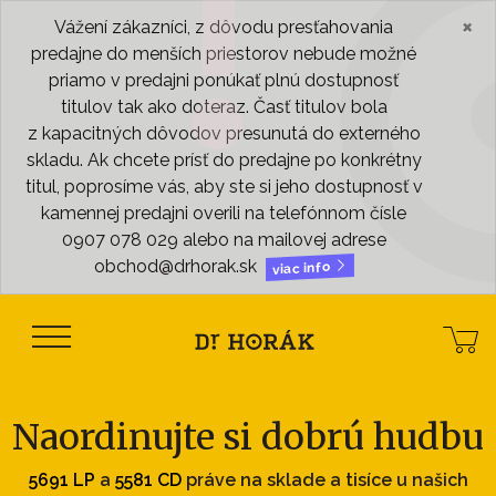
×
Vážení zákazníci, z dôvodu presťahovania
predajne do menších priestorov nebude možné
priamo v predajni ponúkať plnú dostupnosť
titulov tak ako doteraz. Časť titulov bola
z kapacitných dôvodov presunutá do externého
skladu. Ak chcete prísť do predajne po konkrétny
titul, poprosíme vás, aby ste si jeho dostupnosť v
kamennej predajni overili na telefónnom čísle
0907 078 029 alebo na mailovej adrese
obchod@drhorak.sk
viac info
Naordinujte si dobrú hudbu
5691 LP
a
5581 CD
práve na sklade a tisíce u našich