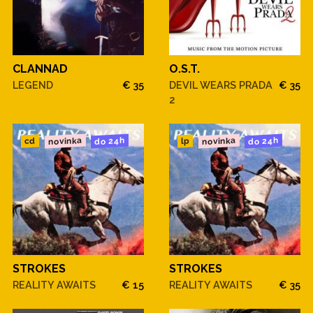
CLANNAD
O.S.T.
LEGEND
€ 35
DEVIL WEARS PRADA
€ 35
2
novinka
novinka
do 24h
do 24h
cd
lp
STROKES
STROKES
REALITY AWAITS
€ 15
REALITY AWAITS
€ 35