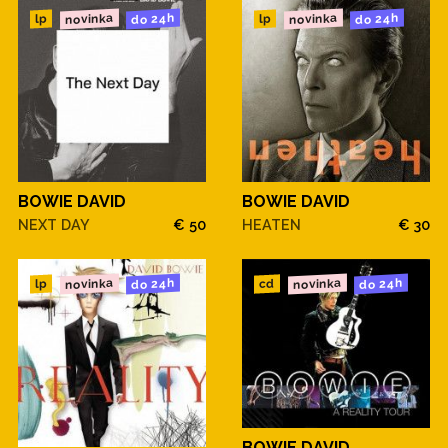
novinka
novinka
do 24h
do 24h
lp
lp
BOWIE DAVID
BOWIE DAVID
NEXT DAY
€ 50
HEATEN
€ 30
novinka
novinka
do 24h
do 24h
cd
lp
BOWIE DAVID