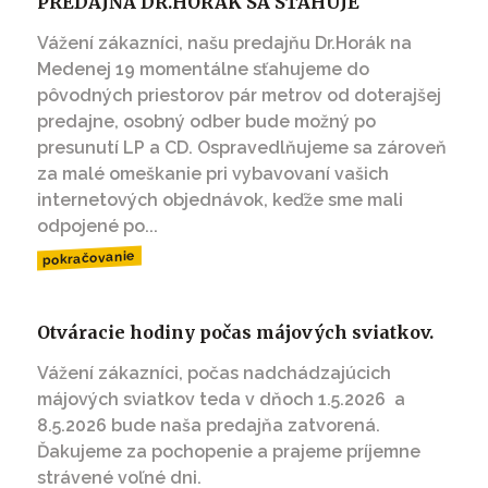
PREDAJŇA DR.HORÁK SA SŤAHUJE
Vážení zákazníci, našu predajňu Dr.Horák na
Medenej 19 momentálne sťahujeme do
pôvodných priestorov pár metrov od doterajšej
predajne, osobný odber bude možný po
presunutí LP a CD. Ospravedlňujeme sa zároveň
za malé omeškanie pri vybavovaní vašich
internetových objednávok, keďže sme mali
odpojené po...
pokračovanie
Otváracie hodiny počas májových sviatkov.
Vážení zákazníci, počas nadchádzajúcich
májových sviatkov teda v dňoch 1.5.2026 a
8.5.2026 bude naša predajňa zatvorená.
Ďakujeme za pochopenie a prajeme príjemne
strávené voľné dni.