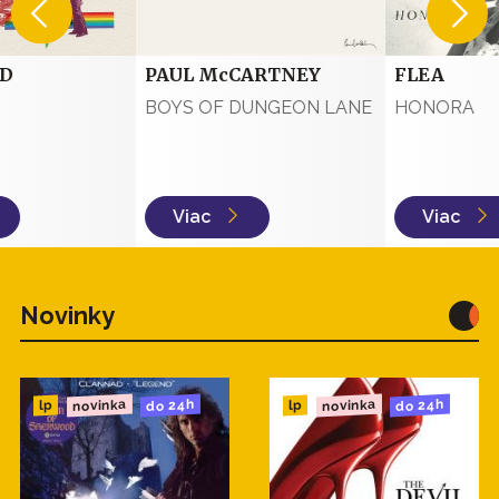
D
PAUL McCARTNEY
FLEA
BOYS OF DUNGEON LANE
HONORA
Viac
Viac
Novinky
novinka
novinka
do 24h
do 24h
lp
lp