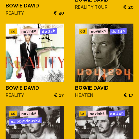
BOWIE DAVID
REALITY TOUR
€ 20
REALITY
€ 40
novinka
novinka
do 24h
do 24h
cd
cd
BOWIE DAVID
BOWIE DAVID
REALITY
€ 17
HEATEN
€ 17
novinka
novinka
do 24h
cd
lp
na objednávku