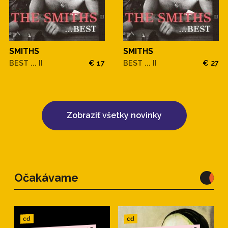
SMITHS
SMITHS
BEST ... II
€ 17
BEST ... II
€ 27
Zobraziť všetky novinky
Očakávame
cd
cd