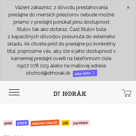
×
Vážení zákazníci, z dôvodu presťahovania
predajne do menších priestorov nebude možné
priamo v predajni ponúkať plnú dostupnosť
titulov tak ako doteraz. Časť titulov bola
z kapacitných dôvodov presunutá do externého
skladu. Ak chcete prísť do predajne po konkrétny
titul, poprosíme vás, aby ste si jeho dostupnosť v
kamennej predajni overili na telefónnom čísle
0907 078 029 alebo na mailovej adrese
obchod@drhorak.sk
viac info
warner music
novinka
2026
pop
cd