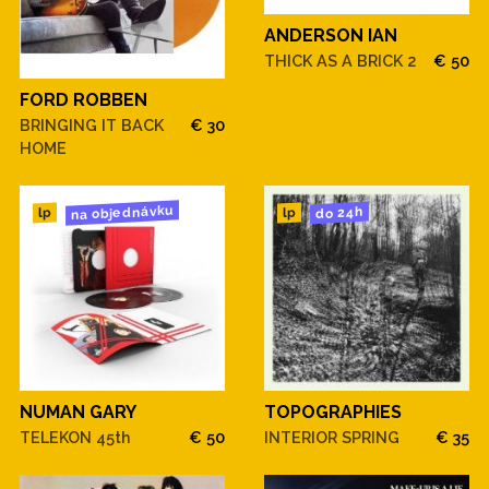
ANDERSON IAN
THICK AS A BRICK 2
€ 50
FORD ROBBEN
BRINGING IT BACK
€ 30
HOME
na objednávku
do 24h
lp
lp
NUMAN GARY
TOPOGRAPHIES
TELEKON 45th
€ 50
INTERIOR SPRING
€ 35