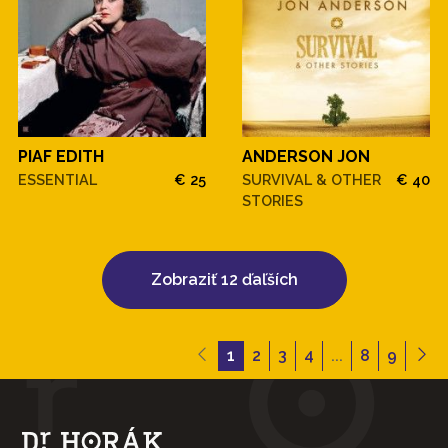
PIAF EDITH
ANDERSON JON
ESSENTIAL
€ 25
SURVIVAL & OTHER
€ 40
STORIES
Zobraziť 12 ďaľších
1
2
3
4
...
8
9