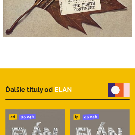
Ďalšie tituly od
ELAN
do 24h
do 24h
cd
lp