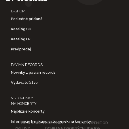
E-SHOP
Posledné pridané
Katalóg CD
Katalóg LP
Predpredaj
PAVIAN RECORDS
Novinky z pavian records
Vydavateľstvo
VSTUPENKY
NA KONCERTY
Najbližšie koncerty
Informácie k nákupu vstupeniek na koncerty
OBCHODNÉ PODMIENKY
ODSTÚPENIE OD
ZMLUVY
OCHRANA OSOBNÝCH ÚDAJOV