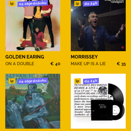
na objednávku
do 24h
lp
lp
GOLDEN EARING
MORRISSEY
ON A DOUBLE
€ 40
MAKE UP IS A LIE
€ 35
na objednávku
do 24h
lp
lp