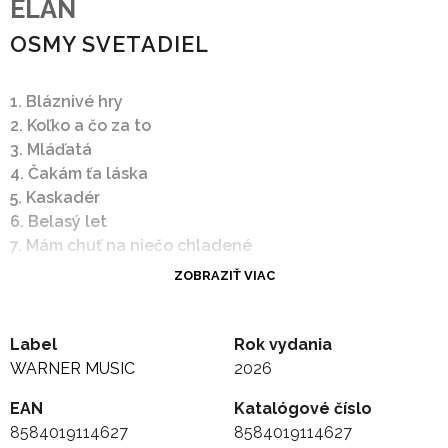
ELAN
OSMY SVETADIEL
1. Bláznivé hry
2. Koľko a čo za to
3. Mláďatá
4. Čakám ťa láska
5. Kaskadér
6. Belasý let
7. Mám chuť na niečo chladené
8. Spievam rock'n'roll si každý deň
ZOBRAZIŤ VIAC
9. Chcel by som ti šepkať
10. Ja viem
11. Ona je dokonalá
Label
Rok vydania
12. Ôsmy svetadiel
WARNER MUSIC
2026
EAN
Katalógové číslo
8584019114627
8584019114627