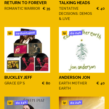
RETURN TO FOREVER
TALKING HEADS
ROMANTIC WARRIOR
€ 35
TENTATIVE
€ 40
DECISIONS: DEMOS
& LIVE
nedostupné
do 24h
lp
lp
BUCKLEY JEFF
ANDERSON JON
GRACE EP´S
€ 80
EARTH MOTHER
€ 40
EARTH
do 24h
do 24h
lp
lp