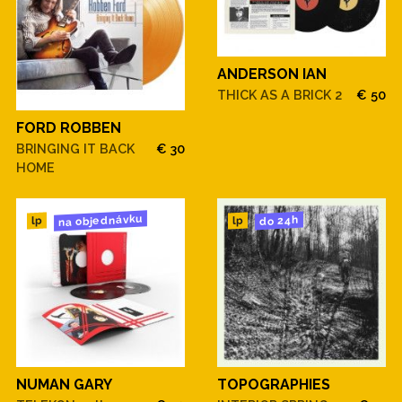
ANDERSON IAN
THICK AS A BRICK 2
€ 50
FORD ROBBEN
BRINGING IT BACK
€ 30
HOME
na objednávku
do 24h
lp
lp
NUMAN GARY
TOPOGRAPHIES