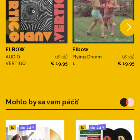
ELBOW
Elbow
AUDIO
(€ 35)
Flying Dream
(€ 35)
VERTIGO
€ 19,95
1
€ 19,95
Mohlo by sa vam páčiť
do 24h
do 24h
lp
lp