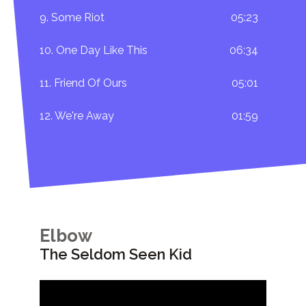
9. Some Riot
05:23
10. One Day Like This
06:34
11. Friend Of Ours
05:01
12. We're Away
01:59
Elbow
The Seldom Seen Kid