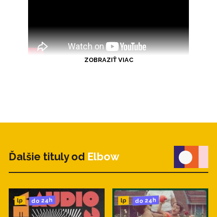
ZOBRAZIŤ VIAC
Ďalšie tituly od
Elbow
do 24h
do 24h
lp
lp