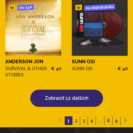
na objednávku
do 24h
lp
lp
ANDERSON JON
SUNN O)))
SURVIVAL & OTHER
€ 40
SUNN O)))
€ 40
STORIES
Zobraziť 12 ďaľších
1
2
3
4
...
8
9