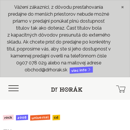
×
Vážení zákazníci, z dôvodu presťahovania
predajne do menších priestorov nebude možné
priamo v predajni ponúkať plnú dostupnosť
titulov tak ako doteraz. Časť titulov bola
z kapacitných dôvodov presunutá do externého
skladu. Ak chcete prísť do predajne po konkrétny
titul, poprosíme vás, aby ste si jeho dostupnosť v
kamennej predajni overili na telefónnom čísle
0907 078 029 alebo na mailovej adrese
obchod@drhorak.sk
viac info
universal
2008
rock
cd