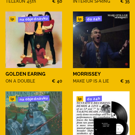
TELEKON 45th
€ 50
INTERIOR SPRING
€ 35
na objednávku
do 24h
lp
lp
GOLDEN EARING
MORRISSEY
ON A DOUBLE
€ 40
MAKE UP IS A LIE
€ 35
na objednávku
do 24h
lp
lp