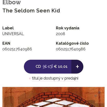
Elbow
The Seldom Seen Kid
Label
Rok vydania
UNIVERSAL
2008
EAN
Katalógové číslo
0602517640986
0602517640986
+
CD
(€ 13)
€ 10,01
●
titul je dostupný v predajni