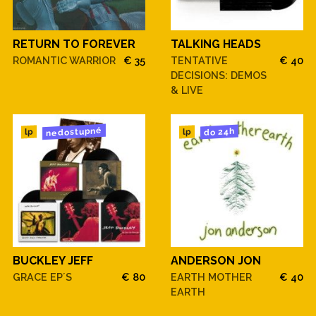
RETURN TO FOREVER
TALKING HEADS
ROMANTIC WARRIOR
€ 35
TENTATIVE
€ 40
DECISIONS: DEMOS
& LIVE
nedostupné
do 24h
lp
lp
BUCKLEY JEFF
ANDERSON JON
GRACE EP´S
€ 80
EARTH MOTHER
€ 40
EARTH