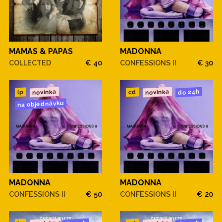
MAMAS & PAPAS
MADONNA
COLLECTED
€ 40
CONFESSIONS II
€ 30
novinka
novinka
do 24h
cd
lp
na objednávku
MADONNA
MADONNA
CONFESSIONS II
€ 50
CONFESSIONS II
€ 20