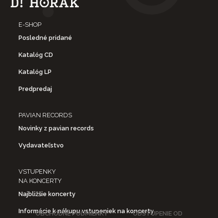
E-SHOP
Posledné pridané
Katalóg CD
Katalóg LP
Predpredaj
PAVIAN RECORDS
Novinky z pavian records
Vydavateľstvo
VSTUPENKY
NA KONCERTY
Najbližšie koncerty
Informácie k nákupu vstupeniek na koncerty
OBCHODNÉ PODMIENKY
ODSTÚPENIE OD