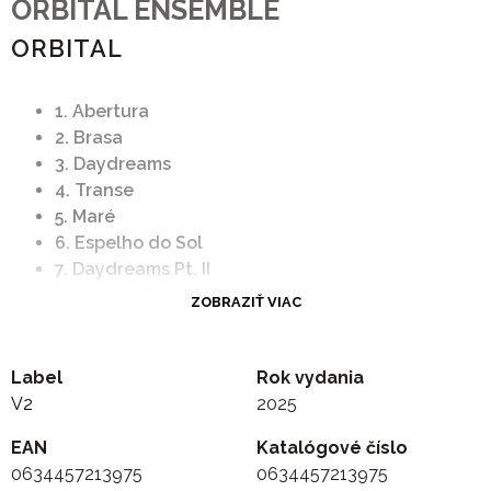
ORBITAL ENSEMBLE
ORBITAL
1. Abertura
2. Brasa
3. Daydreams
4. Transe
5. Maré
6. Espelho do Sol
7. Daydreams Pt. II
8. Infinite Skies / Portal
ZOBRAZIŤ VIAC
Label
Rok vydania
V2
2025
EAN
Katalógové číslo
0634457213975
0634457213975