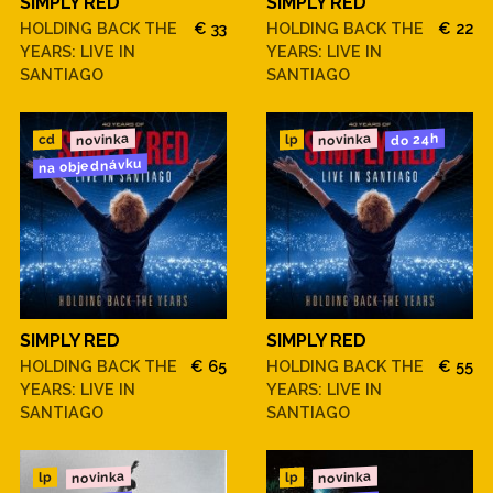
SIMPLY RED
SIMPLY RED
HOLDING BACK THE
€ 33
HOLDING BACK THE
€ 22
YEARS: LIVE IN
YEARS: LIVE IN
SANTIAGO
SANTIAGO
novinka
novinka
do 24h
cd
lp
na objednávku
SIMPLY RED
SIMPLY RED
HOLDING BACK THE
€ 65
HOLDING BACK THE
€ 55
YEARS: LIVE IN
YEARS: LIVE IN
SANTIAGO
SANTIAGO
novinka
novinka
lp
lp