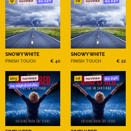
novinka
novinka
do 24h
do 24h
cd
lp
SNOWY WHITE
SNOWY WHITE
FINISH TOUCH
€ 40
FINISH TOUCH
€ 22
novinka
novinka
do 24h
blry
cd
na objednávku