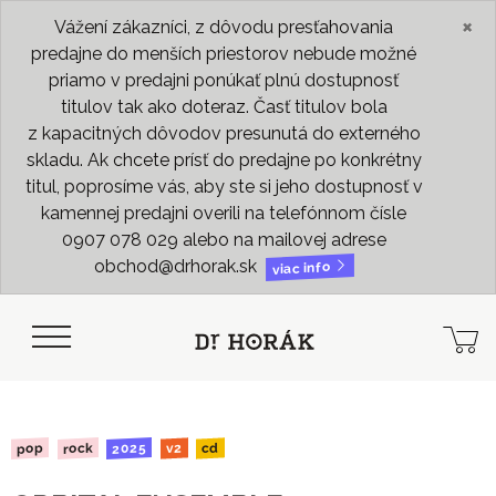
×
Vážení zákazníci, z dôvodu presťahovania
predajne do menších priestorov nebude možné
priamo v predajni ponúkať plnú dostupnosť
titulov tak ako doteraz. Časť titulov bola
z kapacitných dôvodov presunutá do externého
skladu. Ak chcete prísť do predajne po konkrétny
titul, poprosíme vás, aby ste si jeho dostupnosť v
kamennej predajni overili na telefónnom čísle
0907 078 029 alebo na mailovej adrese
obchod@drhorak.sk
viac info
2025
rock
pop
cd
v2