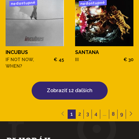
nedostupné
nedostupné
INCUBUS
SANTANA
IF NOT NOW,
€ 45
III
€ 30
WHEN?
Zobraziť 12 ďaľších
1
2
3
4
...
8
9