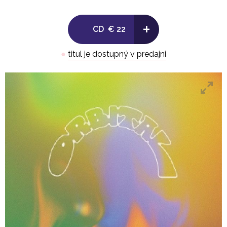
+
CD
€ 22
●
titul je dostupný v predajni