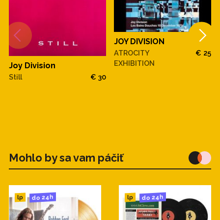
4. These Days 3:27
JOY DIVISION
5. Love Will Tear Us Apart (Pennine Version) 3:13
ATROCITY
€ 25
EXHIBITION
Joy Division
Still
€ 30
Mohlo by sa vam páčiť
do 24h
do 24h
lp
lp