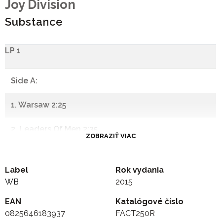
Joy Division
Substance
LP 1
Side A:
1. Warsaw 2:25
2. Leaders Of Men 2:35
ZOBRAZIŤ VIAC
3. Digital 2:50
Label
Rok vydania
4. Autosuggestion 6:07
WB
2015
EAN
5. Transmission 3:35
Katalógové číslo
0825646183937
FACT250R