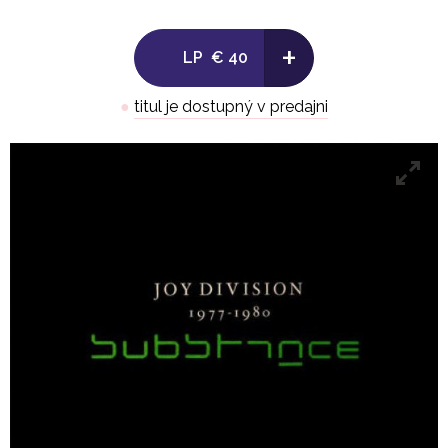
-
+
LP
€ 40
Side B:
●
titul je dostupný v predajni
1. She's Lost Control 4:45
2. Incubation 2:51
3. Dead Souls 4:51
4. Atmosphere 4:09
5. Love Will Tear Us Apart 3:25
.
LP 2