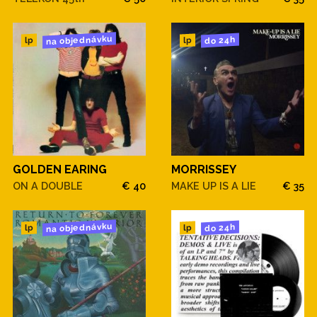
na objednávku
do 24h
lp
lp
GOLDEN EARING
MORRISSEY
ON A DOUBLE
€ 40
MAKE UP IS A LIE
€ 35
na objednávku
do 24h
lp
lp