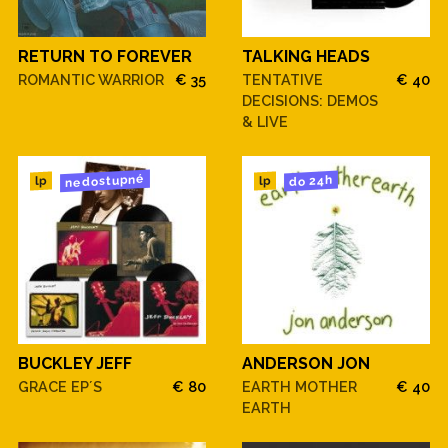
RETURN TO FOREVER
TALKING HEADS
ROMANTIC WARRIOR
€ 35
TENTATIVE
€ 40
DECISIONS: DEMOS
& LIVE
nedostupné
do 24h
lp
lp
BUCKLEY JEFF
ANDERSON JON
GRACE EP´S
€ 80
EARTH MOTHER
€ 40
EARTH