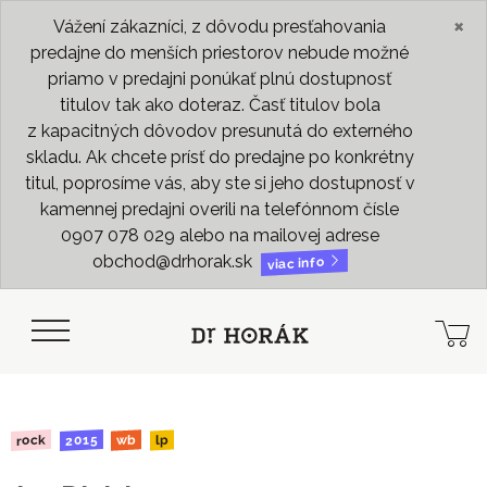
×
Vážení zákazníci, z dôvodu presťahovania
predajne do menších priestorov nebude možné
priamo v predajni ponúkať plnú dostupnosť
titulov tak ako doteraz. Časť titulov bola
z kapacitných dôvodov presunutá do externého
skladu. Ak chcete prísť do predajne po konkrétny
titul, poprosíme vás, aby ste si jeho dostupnosť v
kamennej predajni overili na telefónnom čísle
0907 078 029 alebo na mailovej adrese
obchod@drhorak.sk
viac info
2015
rock
wb
lp