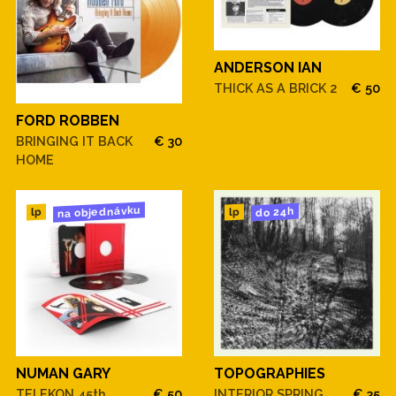
ANDERSON IAN
THICK AS A BRICK 2
€ 50
FORD ROBBEN
BRINGING IT BACK
€ 30
HOME
na objednávku
do 24h
lp
lp
NUMAN GARY
TOPOGRAPHIES
TELEKON 45th
€ 50
INTERIOR SPRING
€ 35