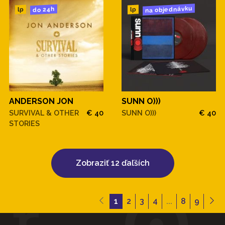
na objednávku
do 24h
lp
lp
ANDERSON JON
SUNN O)))
SURVIVAL & OTHER
€ 40
SUNN O)))
€ 40
STORIES
Zobraziť 12 ďaľších
1
2
3
4
...
8
9