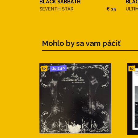
BLACK SABBATH
BLA
SEVENTH STAR
€ 35
ULTI
Mohlo by sa vam páčiť
do 24h
lp
lp