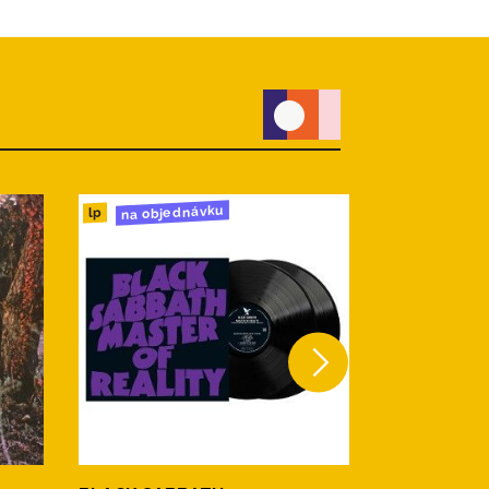
na objednávku
do 24h
lp
lp