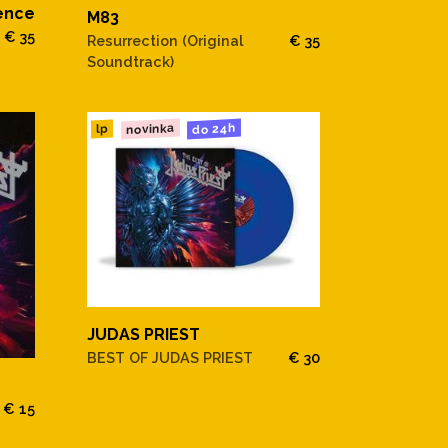
ience
M83
€ 35
Resurrection (Original
€ 35
Soundtrack)
novinka
do 24h
lp
JUDAS PRIEST
BEST OF JUDAS PRIEST
€ 30
€ 15