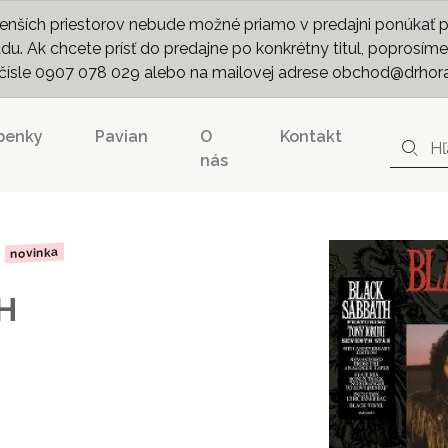
nších priestorov nebude možné priamo v predajni ponúkať pln
. Ak chcete prísť do predajne po konkrétny titul, poprosíme 
m čísle 0907 078 029 alebo na mailovej adrese obchod@drhor
penky
Pavian
O
Kontakt
nás
novinka
H