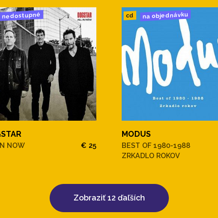
na objednávku
nedostupné
cd
STAR
MODUS
IN NOW
€ 25
BEST OF 1980-1988
ZRKADLO ROKOV
Zobraziť 12 ďaľších