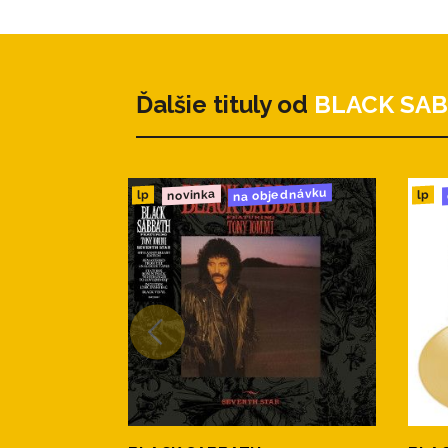
Ďalšie tituly od
BLACK SA
na objednávku
novinka
lp
lp