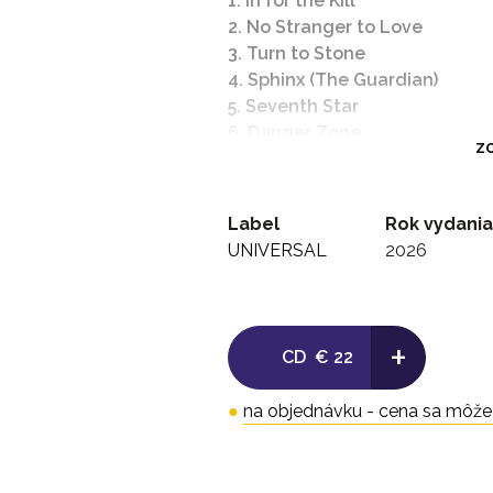
1. In for the Kill
2. No Stranger to Love
3. Turn to Stone
4. Sphinx (The Guardian)
5. Seventh Star
6. Danger Zone
ZO
7. Heart Like a Wheel
8. Angry Heart
9. In Memory
Label
Rok vydania
10. No Stranger to Love (Singl
UNIVERSAL
2026
+
CD
€ 22
●
na objednávku - cena sa môže l