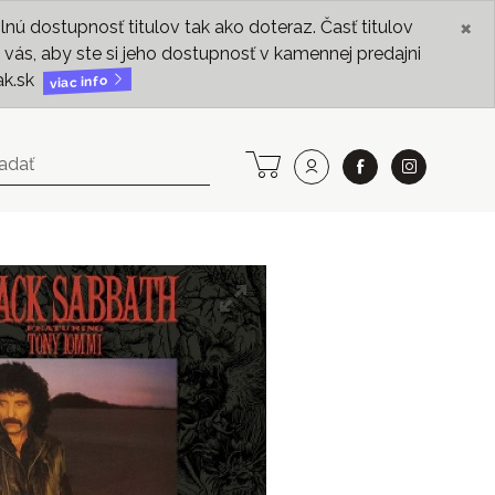
×
ú dostupnosť titulov tak ako doteraz. Časť titulov
vás, aby ste si jeho dostupnosť v kamennej predajni
ak.sk
viac info