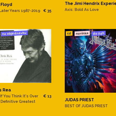
The Jimi Hendrix Exper
 Floyd
Axis: Bold As Love
Later Years 1987-2019
€ 35
na objednávku
novinka
do 24h
cd
s Rea
If You Think It's Over
€ 13
JUDAS PRIEST
 Definitive Greatest
BEST OF JUDAS PRIEST