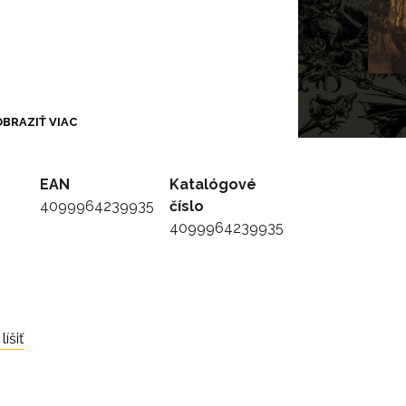
BRAZIŤ VIAC
EAN
Katalógové
e Remix)
4099964239935
číslo
4099964239935
íšiť