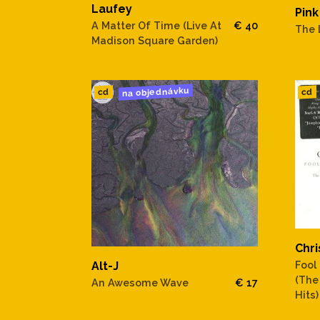
Laufey
Pink
A Matter Of Time (Live At
€ 40
The 
Madison Square Garden)
na objednávku
cd
cd
Chri
Fool 
Alt-J
(The
An Awesome Wave
€ 17
Hits)