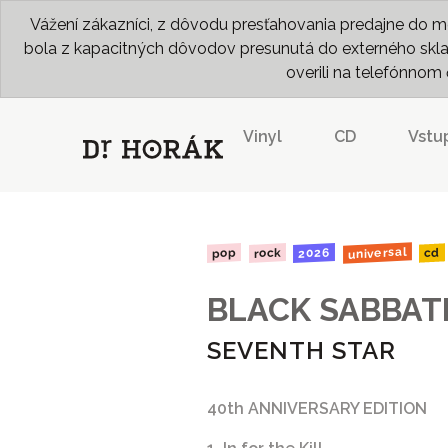
Vážení zákazníci, z dôvodu presťahovania predajne do me
bola z kapacitných dôvodov presunutá do externého skladu
overili na telefónno
Vinyl
CD
Vstu
universal
2026
rock
pop
cd
BLACK SABBAT
SEVENTH STAR
40th ANNIVERSARY EDITION