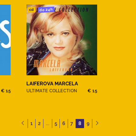
do 24h
cd
LAIFEROVA MARCELA
€ 15
ULTIMATE COLLECTION
€ 15
1
2
...
5
6
7
8
9