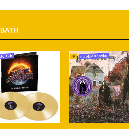
BBATH
na objednávku
do 24h
lp