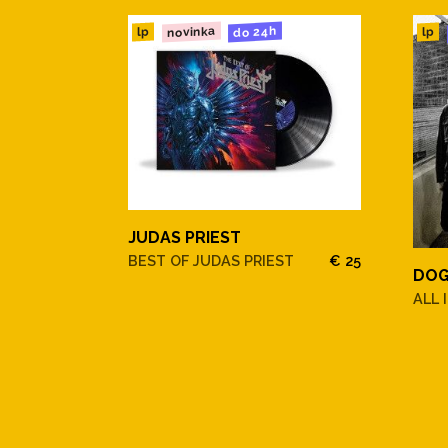
novinka
do 24h
lp
lp
JUDAS PRIEST
BEST OF JUDAS PRIEST
€ 25
DOG
ALL 