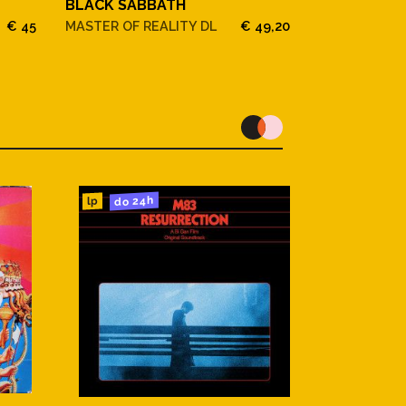
Black Sabb
BLACK SABBATH
Paranoid
€ 45
MASTER OF REALITY DL
€ 49,20
do 24h
lp