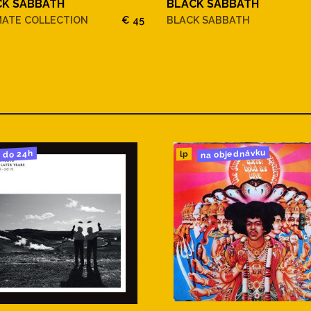
CK SABBATH
BLACK SABBATH
MATE COLLECTION
€ 45
BLACK SABBATH
na objednávku
do 24h
lp