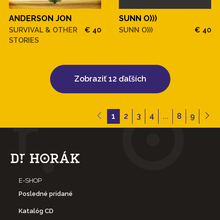
ANDERSON JON
SUNN O)))
SURVIVAL & OTHER
€ 40
SUNN O)))
€ 40
STORIES
Zobraziť 12 ďaľších
1
2
3
4
...
8
9
E-SHOP
Posledné pridané
Katalóg CD