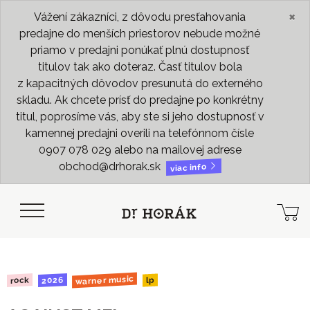
×
Vážení zákazníci, z dôvodu presťahovania
predajne do menších priestorov nebude možné
priamo v predajni ponúkať plnú dostupnosť
titulov tak ako doteraz. Časť titulov bola
z kapacitných dôvodov presunutá do externého
skladu. Ak chcete prísť do predajne po konkrétny
titul, poprosíme vás, aby ste si jeho dostupnosť v
kamennej predajni overili na telefónnom čísle
0907 078 029 alebo na mailovej adrese
obchod@drhorak.sk
viac info
warner music
2026
rock
lp