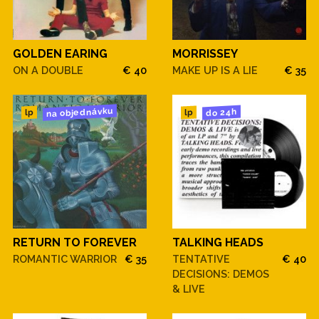
GOLDEN EARING
MORRISSEY
ON A DOUBLE
€ 40
MAKE UP IS A LIE
€ 35
na objednávku
do 24h
lp
lp
RETURN TO FOREVER
TALKING HEADS
ROMANTIC WARRIOR
€ 35
TENTATIVE
€ 40
DECISIONS: DEMOS
& LIVE