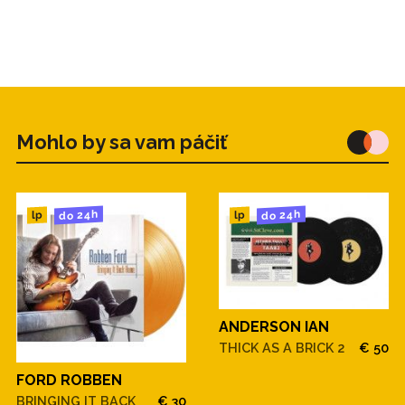
Mohlo by sa vam páčiť
do 24h
do 24h
lp
lp
ANDERSON IAN
THICK AS A BRICK 2
€ 50
FORD ROBBEN
BRINGING IT BACK
€ 30