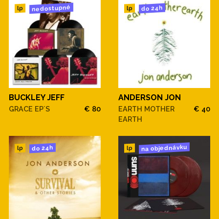
nedostupné
do 24h
lp
lp
BUCKLEY JEFF
ANDERSON JON
GRACE EP´S
€ 80
EARTH MOTHER
€ 40
EARTH
na objednávku
do 24h
lp
lp