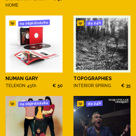
HOME
na objednávku
do 24h
lp
lp
NUMAN GARY
TOPOGRAPHIES
TELEKON 45th
€ 50
INTERIOR SPRING
€ 35
na objednávku
do 24h
lp
lp