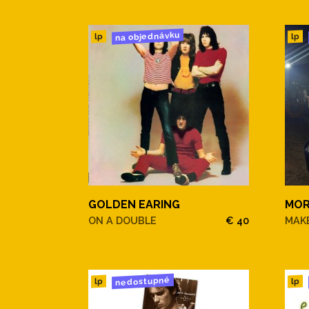
na objednávku
lp
lp
GOLDEN EARING
MOR
ON A DOUBLE
€ 40
MAKE
nedostupné
lp
lp