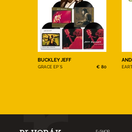
BUCKLEY JEFF
AND
GRACE EP´S
€ 80
EAR
E-SHOP