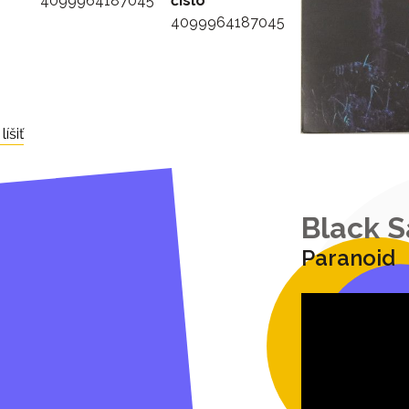
4099964187045
číslo
4099964187045
íšiť
Black 
Paranoid