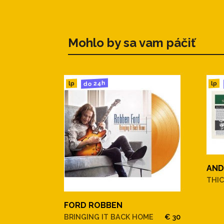
Mohlo by sa vam páčiť
do 24h
lp
lp
AND
THIC
FORD ROBBEN
BRINGING IT BACK HOME
€ 30