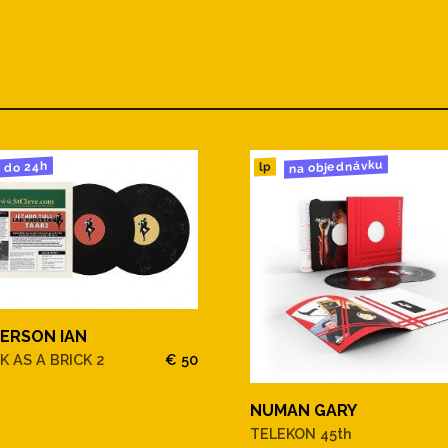
na objednávku
do 24h
lp
ERSON IAN
K AS A BRICK 2
€ 50
NUMAN GARY
TELEKON 45th