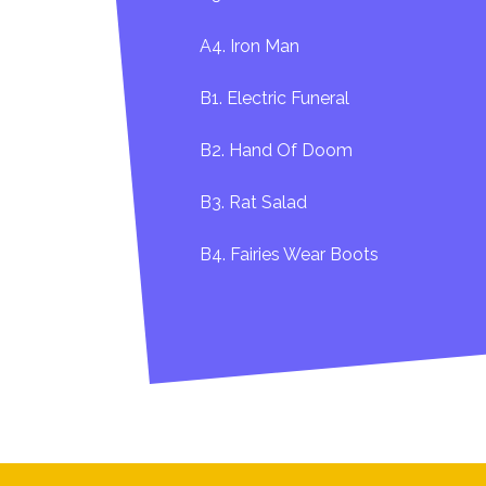
A4. Iron Man
B1. Electric Funeral
B2. Hand Of Doom
B3. Rat Salad
B4. Fairies Wear Boots