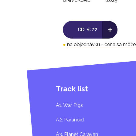
UNIVERSAL
2025
+
CD
€ 22
●
na objednávku - cena sa môže l
Track list
A1. War Pigs
A2. Paranoid
A3. Planet Caravan