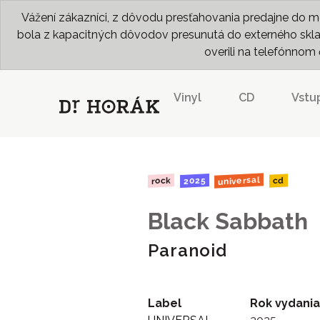
Vážení zákazníci, z dôvodu presťahovania predajne do me
bola z kapacitných dôvodov presunutá do externého skladu
overili na telefónno
Vinyl
CD
Vstu
universal
2025
rock
cd
Black Sabbath
Paranoid
Label
Rok vydania