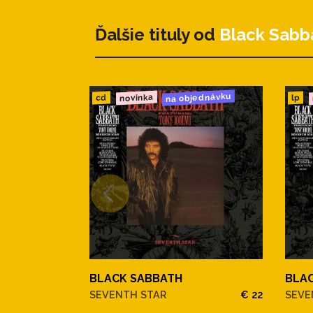
Ďalšie tituly od
Black Sabb
na objednávku
novinka
cd
lp
BLACK SABBATH
BLA
SEVENTH STAR
€ 22
SEVE