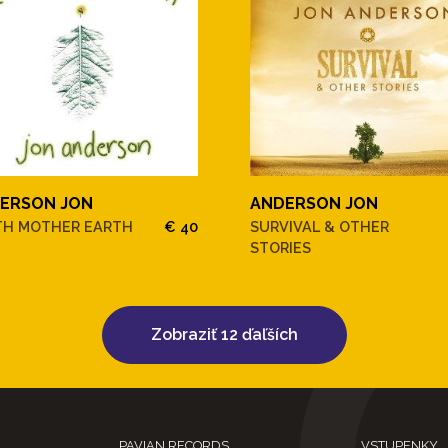
ERSON JON
ANDERSON JON
TH MOTHER EARTH
€ 40
SURVIVAL & OTHER
STORIES
Zobraziť 12 ďaľších
PAVIAN RECORDS
VSTUPENKY