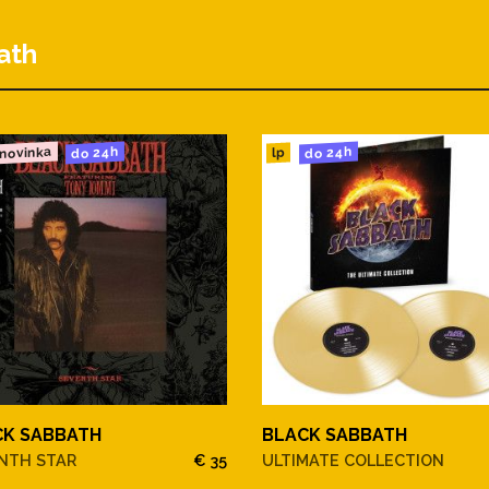
ath
novinka
do 24h
do 24h
lp
CK SABBATH
BLACK SABBATH
NTH STAR
€ 35
ULTIMATE COLLECTION