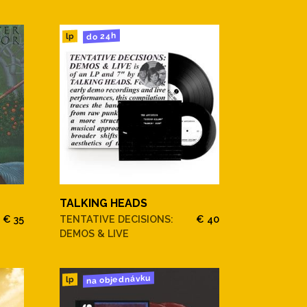
do 24h
lp
TALKING HEADS
€ 35
TENTATIVE DECISIONS:
€ 40
DEMOS & LIVE
na objednávku
lp