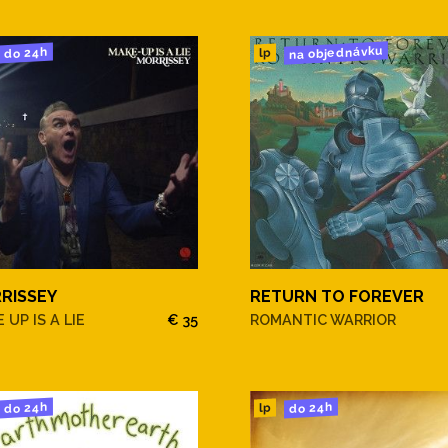
na objednávku
do 24h
lp
RISSEY
RETURN TO FOREVER
 UP IS A LIE
€ 35
ROMANTIC WARRIOR
do 24h
do 24h
lp