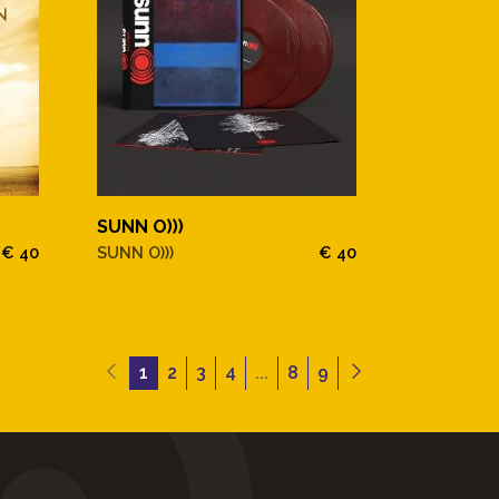
SUNN O)))
€ 40
SUNN O)))
€ 40
1
2
3
4
...
8
9