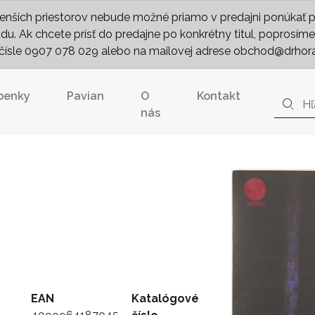
nších priestorov nebude možné priamo v predajni ponúkať pln
. Ak chcete prísť do predajne po konkrétny titul, poprosíme 
m čísle 0907 078 029 alebo na mailovej adrese obchod@drhor
penky
Pavian
O
Kontakt
nás
EAN
Katalógové