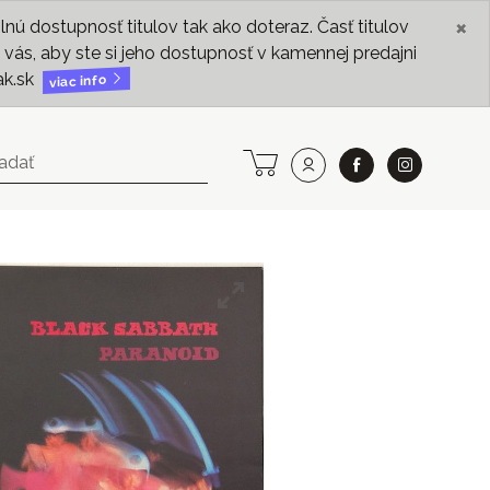
×
ú dostupnosť titulov tak ako doteraz. Časť titulov
vás, aby ste si jeho dostupnosť v kamennej predajni
ak.sk
viac info