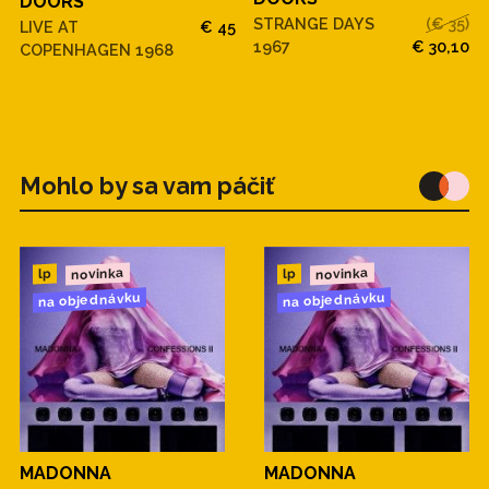
DOORS
STRANGE DAYS
(€ 35)
LIVE AT
€ 45
1967
€ 30,10
COPENHAGEN 1968
Mohlo by sa vam páčiť
novinka
novinka
lp
lp
na objednávku
na objednávku
MADONNA
MADONNA