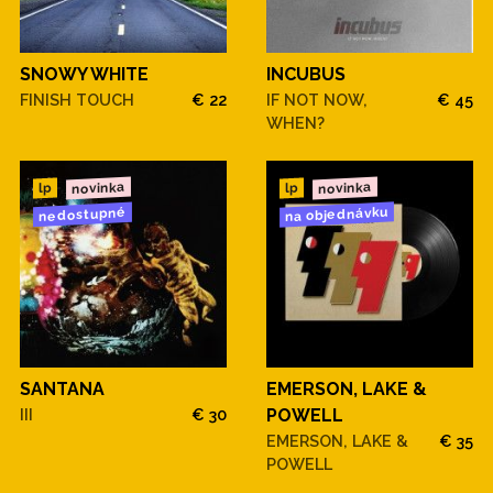
SNOWY WHITE
INCUBUS
FINISH TOUCH
€ 22
IF NOT NOW,
€ 45
WHEN?
novinka
novinka
lp
lp
na objednávku
nedostupné
SANTANA
EMERSON, LAKE &
III
€ 30
POWELL
EMERSON, LAKE &
€ 35
POWELL