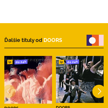
Ďalšie tituly od
DOORS
do 24h
do 24h
lp
lp
DOORS