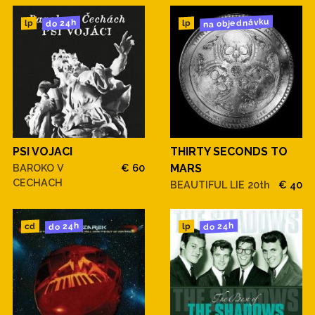
na objednávku
do 24h
lp
lp
PSI VOJACI
THIRTY SECONDS TO
BAROKO V
€ 60
MARS
CECHACH
BEAUTIFUL LIE 20th
€ 40
do 24h
do 24h
cd
lp