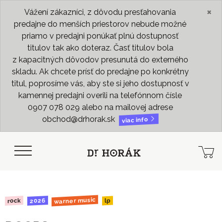
×
Vážení zákazníci, z dôvodu presťahovania
predajne do menších priestorov nebude možné
priamo v predajni ponúkať plnú dostupnosť
titulov tak ako doteraz. Časť titulov bola
z kapacitných dôvodov presunutá do externého
skladu. Ak chcete prísť do predajne po konkrétny
titul, poprosíme vás, aby ste si jeho dostupnosť v
kamennej predajni overili na telefónnom čísle
0907 078 029 alebo na mailovej adrese
obchod@drhorak.sk
viac info
warner music
2026
rock
lp