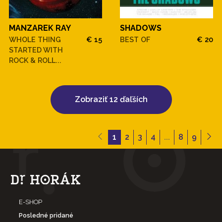
MANZAREK RAY
SHADOWS
WHOLE THING
€ 15
BEST OF
€ 20
STARTED WITH
ROCK & ROLL...
Zobraziť 12 ďaľších
1
2
3
4
...
8
9
E-SHOP
Posledné pridané