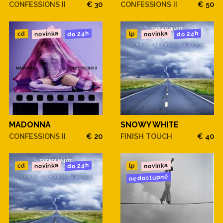
CONFESSIONS II
€ 30
CONFESSIONS II
€ 50
novinka
novinka
do 24h
do 24h
cd
lp
MADONNA
SNOWY WHITE
CONFESSIONS II
€ 20
FINISH TOUCH
€ 40
novinka
novinka
do 24h
cd
lp
nedostupné