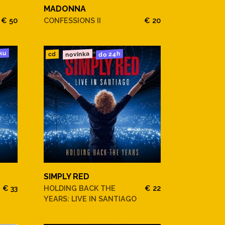
MADONNA
€ 50
CONFESSIONS II
€ 20
ku
novinka
do 24h
cd
SIMPLY RED
€ 33
HOLDING BACK THE
€ 22
YEARS: LIVE IN SANTIAGO