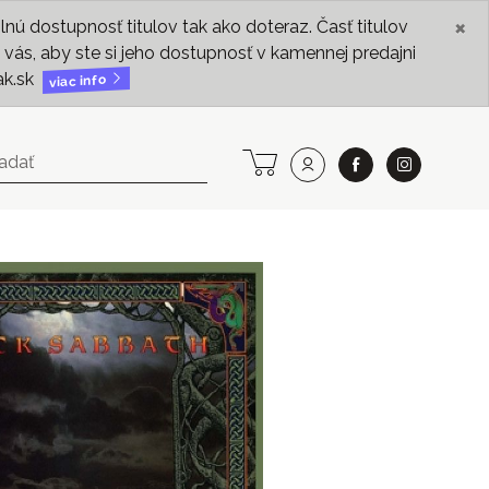
×
ú dostupnosť titulov tak ako doteraz. Časť titulov
vás, aby ste si jeho dostupnosť v kamennej predajni
ak.sk
viac info