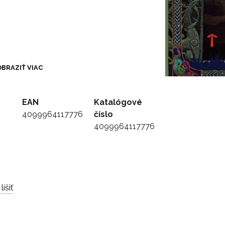
BRAZIŤ VIAC
EAN
Katalógové
4099964117776
číslo
4099964117776
íšiť