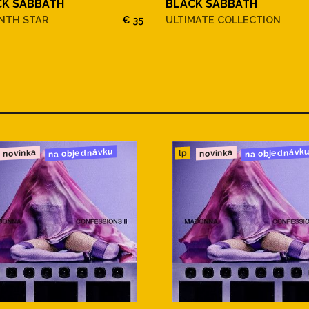
CK SABBATH
BLACK SABBATH
NTH STAR
€ 35
ULTIMATE COLLECTION
na objednávku
na objednávk
novinka
novinka
lp