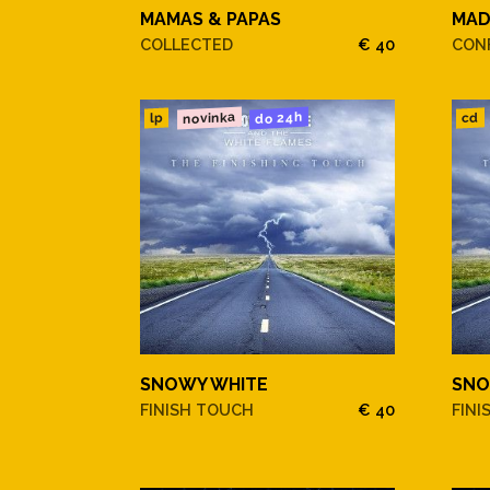
MAMAS & PAPAS
MA
COLLECTED
€ 40
CONF
novinka
do 24h
cd
lp
SNOWY WHITE
SNO
FINISH TOUCH
€ 40
FINI