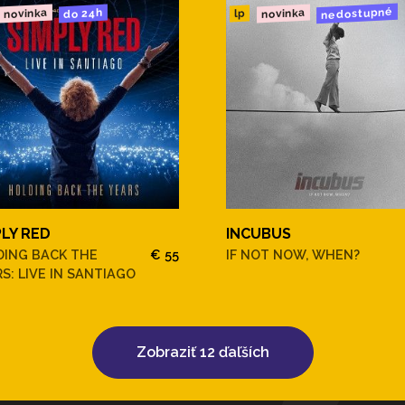
nedostupné
novinka
novinka
do 24h
lp
PLY RED
INCUBUS
DING BACK THE
€ 55
IF NOT NOW, WHEN?
S: LIVE IN SANTIAGO
Zobraziť 12 ďaľších