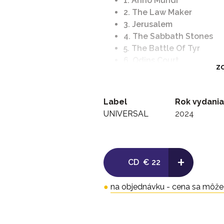
1. Anno Mundi
2. The Law Maker
3. Jerusalem
4. The Sabbath Stones
5. The Battle Of Tyr
6. Odins Court
ZO
7. Valhalla
8. Feels Good To Me
9. Heaven In Black
Label
Rok vydania
UNIVERSAL
2024
+
CD
€ 22
●
na objednávku - cena sa môže l