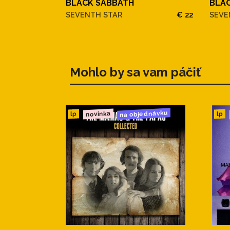
BLACK SABBATH
BLA
SEVENTH STAR
€ 22
SEVE
Mohlo by sa vam páčiť
na objednávku
novinka
lp
lp