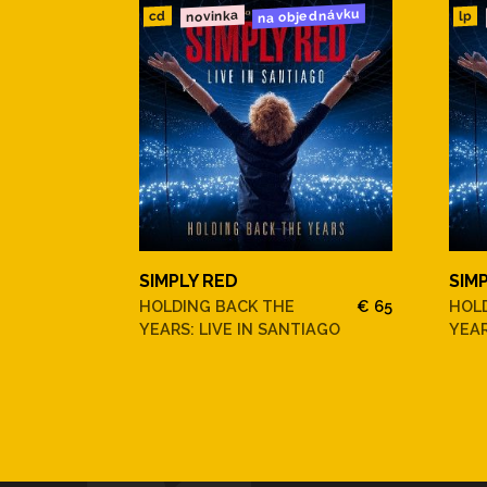
na objednávku
novinka
cd
lp
SIMPLY RED
SIM
HOLDING BACK THE
€ 65
HOL
YEARS: LIVE IN SANTIAGO
YEAR