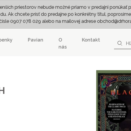
nších priestorov nebude možné priamo v predajni ponúkať pln
. Ak chcete prísť do predajne po konkrétny titul, poprosíme 
m čísle 0907 078 029 alebo na mailovej adrese obchod@drhor
penky
Pavian
O
Kontakt
nás
H