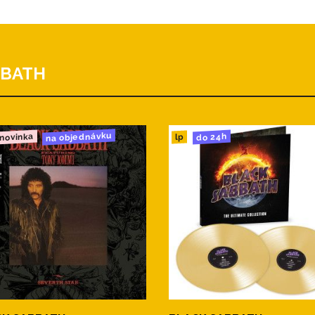
BBATH
na objednávku
novinka
do 24h
lp