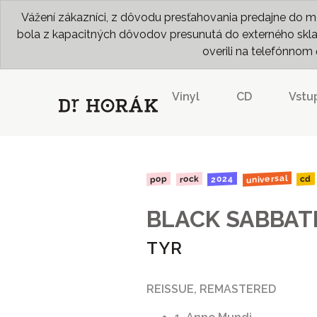
Vážení zákazníci, z dôvodu presťahovania predajne do me
bola z kapacitných dôvodov presunutá do externého skladu
overili na telefónno
Vinyl
CD
Vstu
universal
2024
rock
pop
cd
BLACK SABBAT
TYR
REISSUE, REMASTERED