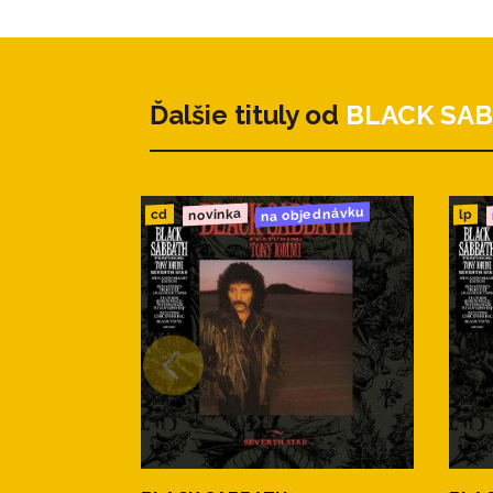
Ďalšie tituly od
BLACK SA
na objednávku
novinka
cd
lp