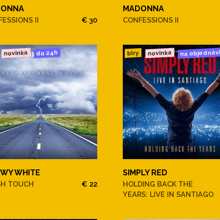
DONNA
MADONNA
ESSIONS II
€ 30
CONFESSIONS II
na objednáv
novinka
novinka
do 24h
blry
WY WHITE
SIMPLY RED
SH TOUCH
€ 22
HOLDING BACK THE
YEARS: LIVE IN SANTIAGO