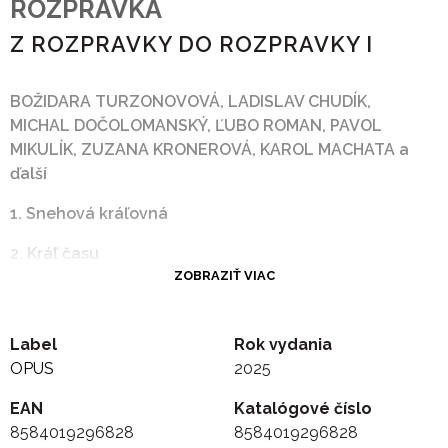
ROZPRAVKA
Z ROZPRAVKY DO ROZPRAVKY I
BOŽIDARA TURZONOVOVÁ, LADISLAV CHUDÍK,
MICHAL DOČOLOMANSKÝ, ĽUBO ROMAN, PAVOL
MIKULÍK, ZUZANA KRONEROVÁ, KAROL MACHATA a
ďalší
1. Snehová kráľovná
2. Kráľ času
ZOBRAZIŤ VIAC
3. O dlhom, širokom a žiarookom
4. O živej vode
Label
Rok vydania
OPUS
2025
5. Hop sa, hor sa - zem, otvor sa
EAN
Katalógové číslo
6. Zakliata hora
8584019296828
8584019296828