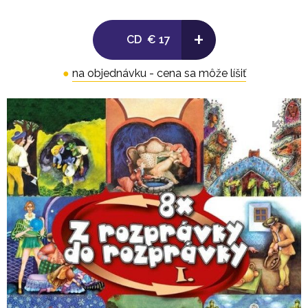
7. Trojruža
+
8. Múdra Katarína
CD
€ 17
●
na objednávku - cena sa môže líšiť