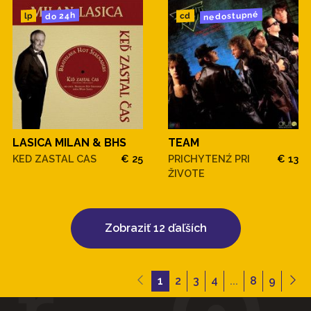
nedostupné
do 24h
cd
lp
LASICA MILAN & BHS
TEAM
KED ZASTAL CAS
€ 25
PRICHYTENŹ PRI
€ 13
ŽIVOTE
Zobraziť 12 ďaľších
1
2
3
4
...
8
9