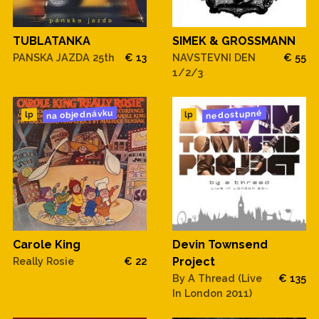
TUBLATANKA
SIMEK & GROSSMANN
PANSKA JAZDA 25th
€ 13
NAVSTEVNI DEN
€ 55
1/2/3
na objednávku
nedostupné
lp
lp
Carole King
Devin Townsend
Really Rosie
€ 22
Project
By A Thread (Live
€ 135
In London 2011)