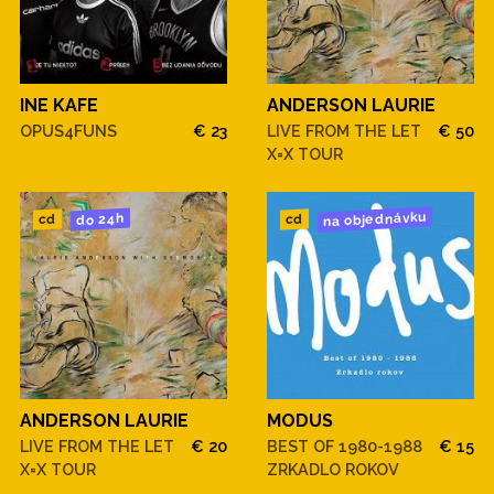
INE KAFE
ANDERSON LAURIE
OPUS4FUNS
€ 23
LIVE FROM THE LET
€ 50
X=X TOUR
na objednávku
do 24h
cd
cd
ANDERSON LAURIE
MODUS
LIVE FROM THE LET
€ 20
BEST OF 1980-1988
€ 15
X=X TOUR
ZRKADLO ROKOV