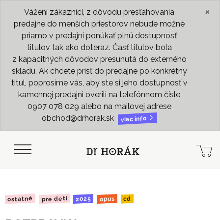
×
Vážení zákazníci, z dôvodu presťahovania
predajne do menších priestorov nebude možné
priamo v predajni ponúkať plnú dostupnosť
titulov tak ako doteraz. Časť titulov bola
z kapacitných dôvodov presunutá do externého
skladu. Ak chcete prísť do predajne po konkrétny
titul, poprosíme vás, aby ste si jeho dostupnosť v
kamennej predajni overili na telefónnom čísle
0907 078 029 alebo na mailovej adrese
obchod@drhorak.sk
viac info
ostatné
pre deti
2025
opus
cd