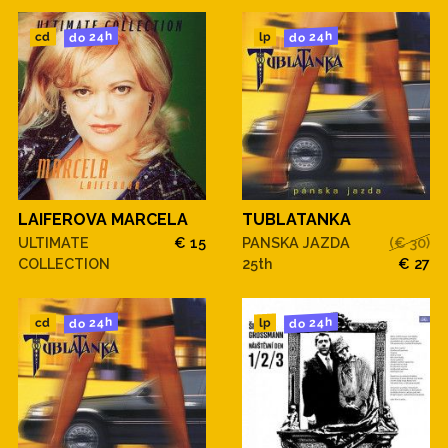
do 24h
do 24h
cd
lp
LAIFEROVA MARCELA
TUBLATANKA
ULTIMATE
€ 15
PANSKA JAZDA
(€ 30)
COLLECTION
25th
€ 27
do 24h
do 24h
cd
lp