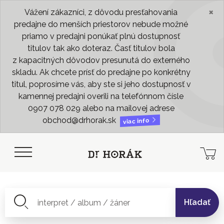
×
Vážení zákazníci, z dôvodu presťahovania
predajne do menších priestorov nebude možné
priamo v predajni ponúkať plnú dostupnosť
titulov tak ako doteraz. Časť titulov bola
z kapacitných dôvodov presunutá do externého
skladu. Ak chcete prísť do predajne po konkrétny
titul, poprosíme vás, aby ste si jeho dostupnosť v
kamennej predajni overili na telefónnom čísle
0907 078 029 alebo na mailovej adrese
obchod@drhorak.sk
viac info
Hľadať