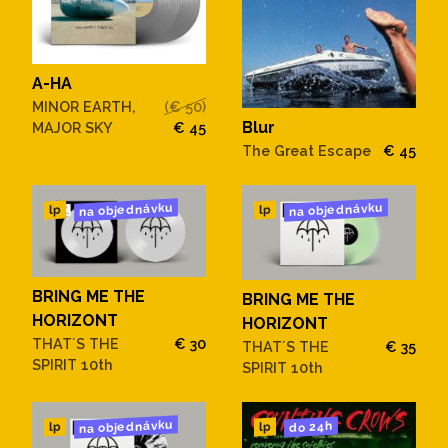
A-HA
MINOR EARTH,
(€ 50)
Blur
MAJOR SKY
€ 45
The Great Escape
€ 45
na objednávku
na objednávku
lp
lp
BRING ME THE
BRING ME THE
HORIZONT
HORIZONT
THAT´S THE
€ 30
THAT´S THE
€ 35
SPIRIT 10th
SPIRIT 10th
na objednávku
do 24h
lp
lp