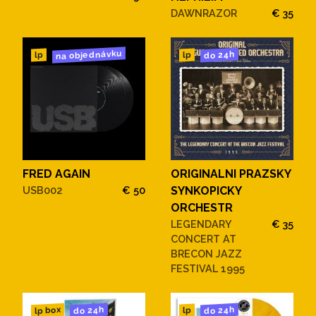
DAWNRAZOR
€ 35
na objednávku
do 24h
lp
lp
FRED AGAIN
ORIGINALNI PRAZSKY
USB002
€ 50
SYNKOPICKY
ORCHESTR
LEGENDARY
€ 35
CONCERT AT
BRECON JAZZ
FESTIVAL 1995
do 24h
do 24h
lp box
lp