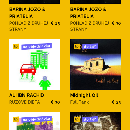
BARINA JOZO &
BARINA JOZO &
PRIATELIA
PRIATELIA
POHĽAD Z DRUHEJ
€ 15
POHĽAD Z DRUHEJ
€ 30
STRANY
STRANY
na objednávku
do 24h
lp
lp
ALI IBN RACHID
Midnight Oil
RUZOVE DIETA
€ 30
Full Tank
€ 25
na objednávku
do 24h
lp
lp