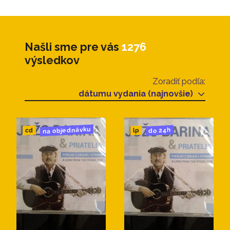
Našli sme pre vás
1276
výsledkov
Zoradiť podľa:
dátumu vydania (najnovšie)
na objednávku
do 24h
cd
lp