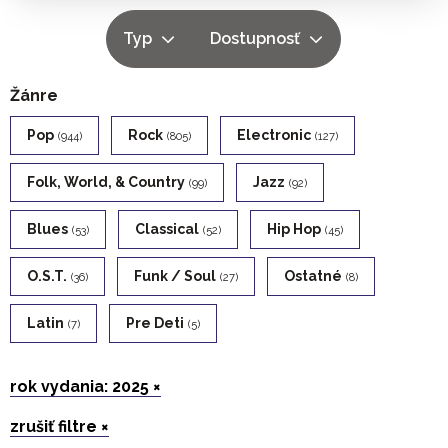
Typ
Dostupnosť
Žánre
Pop
Rock
Electronic
(944)
(805)
(127)
Folk, World, & Country
Jazz
(99)
(92)
Blues
Classical
Hip Hop
(53)
(52)
(45)
O.s.t.
Funk / Soul
Ostatné
(36)
(27)
(8)
Latin
Pre Deti
(7)
(5)
rok vydania: 2025 ×
zrušiť filtre ×