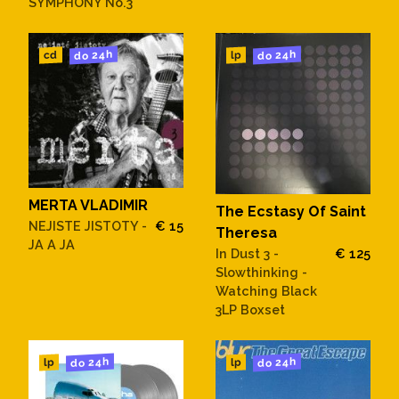
SYMPHONY No.3
do 24h
do 24h
cd
lp
MERTA VLADIMIR
The Ecstasy Of Saint
NEJISTE JISTOTY -
€ 15
Theresa
JA A JA
In Dust 3 -
€ 125
Slowthinking -
Watching Black
3LP Boxset
do 24h
do 24h
lp
lp