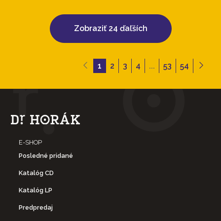
Zobraziť 24 ďaľších
1
2
3
4
...
53
54
E-SHOP
Posledné pridané
Katalóg CD
Katalóg LP
Predpredaj