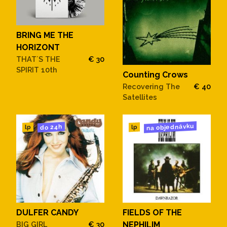
BRING ME THE
HORIZONT
THAT´S THE
€ 30
SPIRIT 10th
Counting Crows
Recovering The
€ 40
Satellites
na objednávku
do 24h
lp
lp
DULFER CANDY
FIELDS OF THE
BIG GIRL
€ 30
NEPHILIM