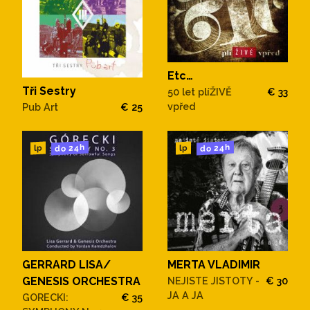
Etc…
Tři Sestry
50 let plíŽIVĚ
€ 33
vpřed
Pub Art
€ 25
do 24h
do 24h
lp
lp
GERRARD LISA/
MERTA VLADIMIR
GENESIS ORCHESTRA
NEJISTE JISTOTY -
€ 30
JA A JA
GORECKI:
€ 35