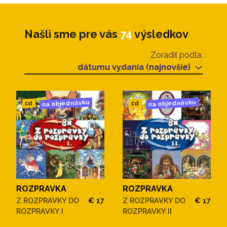
Našli sme pre vás
74
výsledkov
Zoradiť podľa:
dátumu vydania (najnovšie)
na objednávku
na objednávku
cd
cd
ROZPRAVKA
ROZPRAVKA
Z ROZPRAVKY DO
€ 17
Z ROZPRAVKY DO
€ 17
ROZPRAVKY I
ROZPRAVKY II