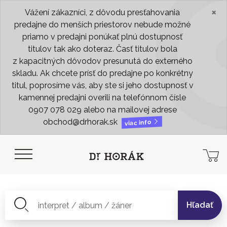
×
Vážení zákazníci, z dôvodu presťahovania
predajne do menších priestorov nebude možné
priamo v predajni ponúkať plnú dostupnosť
titulov tak ako doteraz. Časť titulov bola
z kapacitných dôvodov presunutá do externého
skladu. Ak chcete prísť do predajne po konkrétny
titul, poprosíme vás, aby ste si jeho dostupnosť v
kamennej predajni overili na telefónnom čísle
0907 078 029 alebo na mailovej adrese
obchod@drhorak.sk
viac info
Hľadať