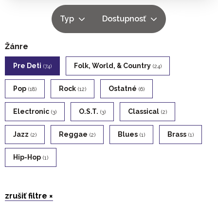
Typ
Dostupnosť
Žánre
Pre Deti
Folk, World, & Country
(74)
(24)
Pop
Rock
Ostatné
(18)
(12)
(6)
Electronic
O.s.t.
Classical
(3)
(3)
(2)
Jazz
Reggae
Blues
Brass
(2)
(2)
(1)
(1)
Hip-Hop
(1)
zrušiť filtre ×