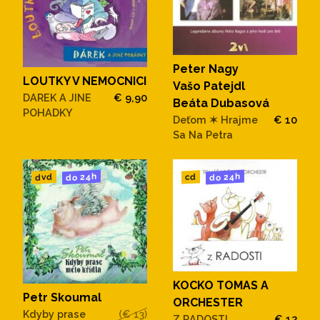
Peter Nagy
LOUTKY V NEMOCNICI
Vašo Patejdl
DAREK A JINE
€ 9,90
Beáta Dubasová
POHADKY
Deťom ✶ Hrajme
€ 10
Sa Na Petra
do 24h
do 24h
dvd
cd
KOCKO TOMAS A
Petr Skoumal
ORCHESTER
Kdyby prase
(€ 13)
Z RADOSTI
€ 12