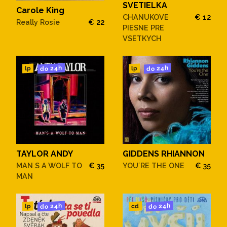
SVETIELKA
Carole King
CHANUKOVE
€ 12
Really Rosie
€ 22
PIESNE PRE
VSETKYCH
do 24h
do 24h
lp
lp
TAYLOR ANDY
GIDDENS RHIANNON
MAN S A WOLF TO
€ 35
YOU´RE THE ONE
€ 35
MAN
do 24h
do 24h
cd
lp