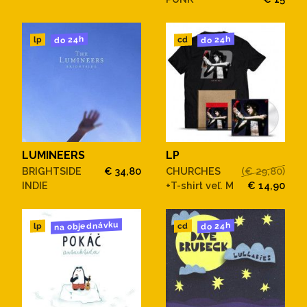
do 24h
do 24h
cd
lp
LUMINEERS
LP
BRIGHTSIDE
€ 34,80
CHURCHES
(€ 29,80)
INDIE
+T-shirt veľ. M
€ 14,90
na objednávku
do 24h
cd
lp