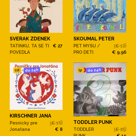
SVERAK ZDENEK
SKOUMAL PETER
TATINKU, TA SE TI
€ 27
PET MYSU /
(€ 12)
POVEDLA
PRO DETI
€ 9,96
do 24h
do 24h
cd
lp
KIRSCHNER JANA
TODDLER PUNK
Pesnicky pre
(€ 10)
Jonatana
€ 8
TODDLER
(€ 25)
PUNK
€ 15