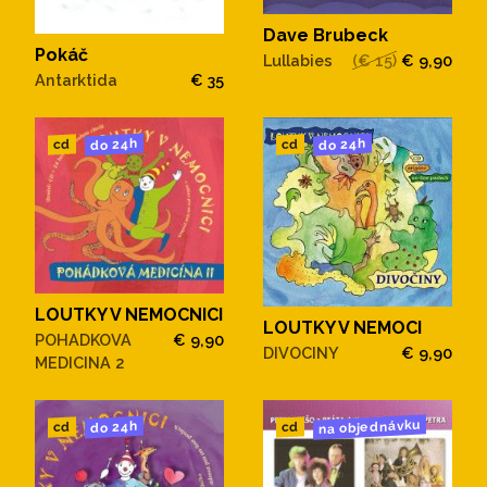
Dave Brubeck
Pokáč
Lullabies
(€ 15)
€ 9,90
Antarktida
€ 35
do 24h
do 24h
cd
cd
LOUTKY V NEMOCNICI
LOUTKY V NEMOCI
POHADKOVA
€ 9,90
DIVOCINY
€ 9,90
MEDICINA 2
na objednávku
do 24h
cd
cd