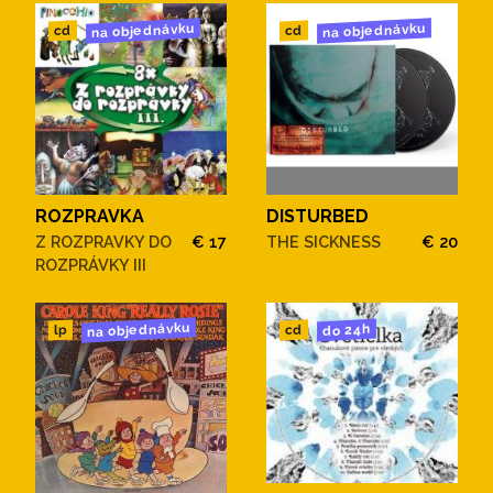
na objednávku
na objednávku
cd
cd
ROZPRAVKA
DISTURBED
Z ROZPRAVKY DO
€ 17
THE SICKNESS
€ 20
ROZPRÁVKY III
na objednávku
do 24h
cd
lp