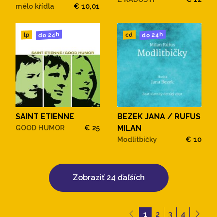
mélo křídla
€ 10,01
do 24h
do 24h
cd
lp
SAINT ETIENNE
BEZEK JANA / RUFUS
GOOD HUMOR
€ 25
MILAN
Modlitbičky
€ 10
Zobraziť 24 ďaľších
1
2
3
4