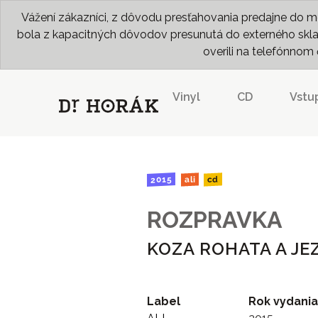
Vážení zákazníci, z dôvodu presťahovania predajne do me
bola z kapacitných dôvodov presunutá do externého skladu
overili na telefónno
Vinyl
CD
Vstu
2015
cd
ali
ROZPRAVKA
KOZA ROHATA A JE
Label
Rok vydania