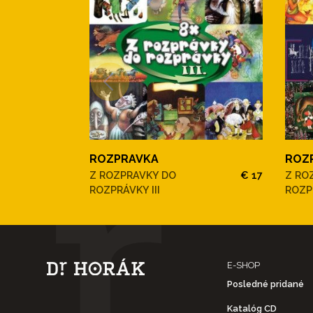
ROZPRAVKA
ROZ
Z ROZPRAVKY DO
€ 17
Z RO
ROZPRÁVKY III
ROZP
E-SHOP
Posledné pridané
Katalóg CD