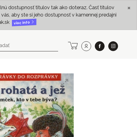
×
ú dostupnosť titulov tak ako doteraz. Časť titulov
vás, aby ste si jeho dostupnosť v kamennej predajni
ak.sk
viac info