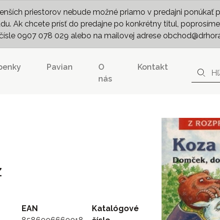
nších priestorov nebude možné priamo v predajni ponúkať pln
. Ak chcete prísť do predajne po konkrétny titul, poprosíme 
m čísle 0907 078 029 alebo na mailovej adrese obchod@drhor
penky
Pavian
O
Kontakt
nás
Z
EAN
Katalógové