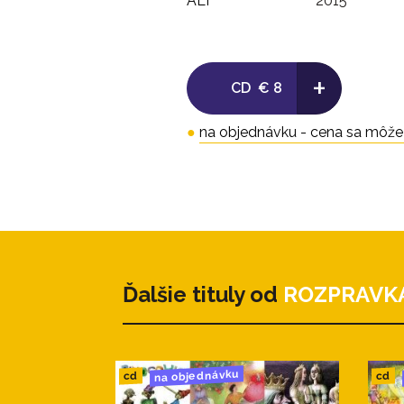
ALI
2015
+
CD
€ 8
●
na objednávku - cena sa môže l
Ďalšie tituly od
ROZPRAVK
na objednávku
cd
cd