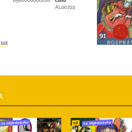
8586006660018
číslo
AL00722
íšiť
A
na objednávku
na objednávku
cd