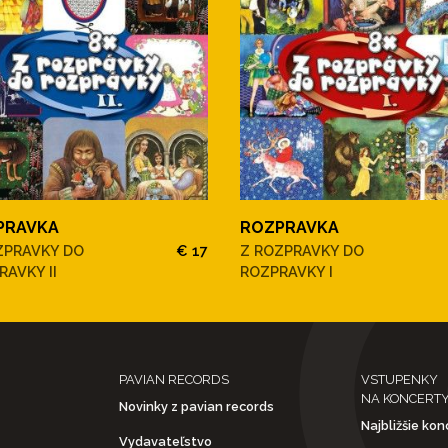
PRAVKA
ROZPRAVKA
ZPRAVKY DO
€ 17
Z ROZPRAVKY DO
RAVKY II
ROZPRAVKY I
PAVIAN RECORDS
VSTUPENKY
NA KONCERT
Novinky z pavian records
Najbližšie kon
Vydavateľstvo