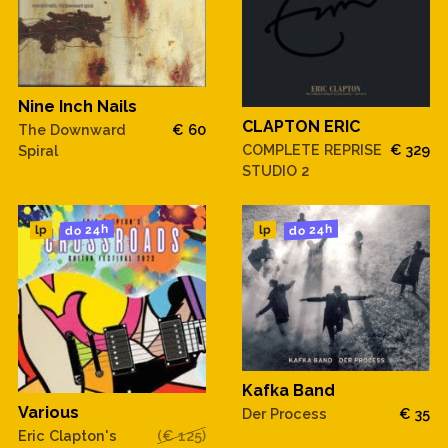
Nine Inch Nails
CLAPTON ERIC
The Downward
€ 60
COMPLETE REPRISE
€ 329
Spiral
STUDIO 2
do 24h
do 24h
lp
lp
Kafka Band
Various
Der Process
€ 35
Eric Clapton's
(€ 125)