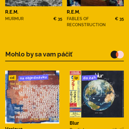
R.E.M.
R.E.M.
MURMUR
€ 35
FABLES OF
€ 35
RECONSTRUCTION
Mohlo by sa vam páčiť
na objednávku
do 24h
cd
lp
Blur