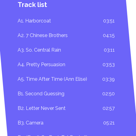
Track list
A1. Harborcoat
03:51
A2. 7 Chinese Brothers
04:15
A3. So. Central Rain
03:11
A4. Pretty Persuasion
03:53
A5. Time After Time (Ann Elise)
03:39
B1. Second Guessing
02:50
B2. Letter Never Sent
02:57
B3. Camera
05:21