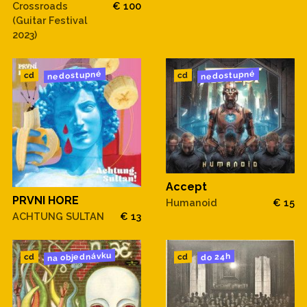
Crossroads
€ 100
(Guitar Festival
2023)
nedostupné
nedostupné
cd
cd
Accept
PRVNI HORE
Humanoid
€ 15
ACHTUNG SULTAN
€ 13
na objednávku
do 24h
cd
cd