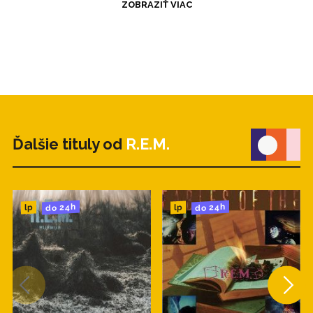
ZOBRAZIŤ VIAC
Ďalšie tituly od
R.E.M.
do 24h
do 24h
lp
lp