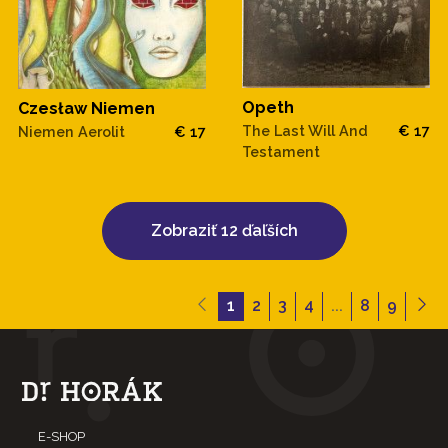
Opeth
Czesław Niemen
The Last Will And
€ 17
Niemen Aerolit
€ 17
Testament
Zobraziť 12 ďaľších
1
2
3
4
...
8
9
E-SHOP