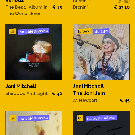
Various
Bustin' +
(€ 35)
Dronin'
€ 23,10
The Best...Album In
€ 15
The World...Ever!
na objednávku
do 24h
lp box
lp
Joni Mitchell
Joni Mitchell
The Joni Jam
Shadows And Light
€ 40
At Newport
€ 45
na objednávku
na objednávku
lp
lp