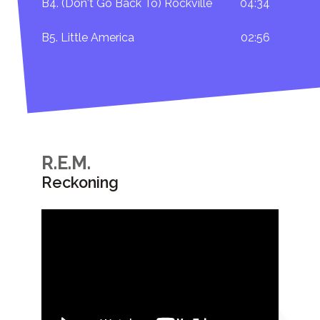
B4. (Don't Go Back To) Rockville
04:34
B5. Little America
02:56
R.E.M.
Reckoning