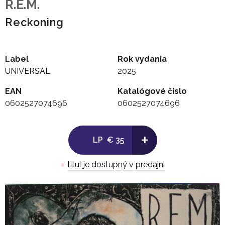
R.E.M.
Reckoning
Label
Rok vydania
UNIVERSAL
2025
EAN
Katalógové číslo
0602527074696
0602527074696
+
LP
€ 35
●
titul je dostupný v predajni