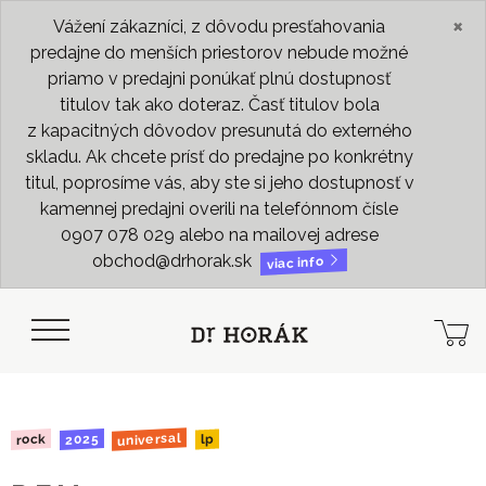
×
Vážení zákazníci, z dôvodu presťahovania
predajne do menších priestorov nebude možné
priamo v predajni ponúkať plnú dostupnosť
titulov tak ako doteraz. Časť titulov bola
z kapacitných dôvodov presunutá do externého
skladu. Ak chcete prísť do predajne po konkrétny
titul, poprosíme vás, aby ste si jeho dostupnosť v
kamennej predajni overili na telefónnom čísle
0907 078 029 alebo na mailovej adrese
obchod@drhorak.sk
viac info
universal
2025
rock
lp