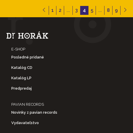
1
2
...
3
4
5
...
8
9
E-SHOP
Posledné pridané
Katalóg CD
Katalóg LP
Predpredaj
PAVIAN RECORDS
Novinky z pavian records
Vydavateľstvo