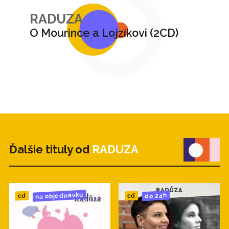
RADUZA
O Mourince a Lojzíkovi (2CD)
Ďalšie tituly od
RADUZA
na objednávku
do 24h
cd
cd