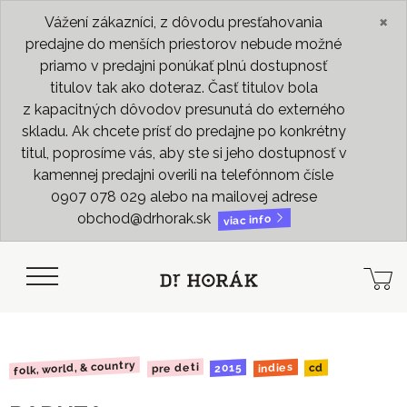
×
Vážení zákazníci, z dôvodu presťahovania
predajne do menších priestorov nebude možné
priamo v predajni ponúkať plnú dostupnosť
titulov tak ako doteraz. Časť titulov bola
z kapacitných dôvodov presunutá do externého
skladu. Ak chcete prísť do predajne po konkrétny
titul, poprosíme vás, aby ste si jeho dostupnosť v
kamennej predajni overili na telefónnom čísle
0907 078 029 alebo na mailovej adrese
obchod@drhorak.sk
viac info
folk, world, & country
pre deti
indies
2015
cd