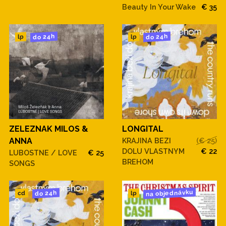
Beauty In Your Wake
€ 35
do 24h
do 24h
lp
lp
ZELEZNAK MILOS &
LONGITAL
ANNA
KRAJINA BEZI
(€ 25)
DOLU VLASTNYM
€ 22
LUBOSTNE / LOVE
€ 25
BREHOM
SONGS
na objednávku
do 24h
cd
lp