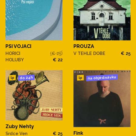
PSI VOJACI
PROUZA
HORICI
(€ 25)
V TEHLE DOBE
€ 25
HOLUBY
€ 22
na objednávku
do 24h
lp
lp
Zuby Nehty
Fink
Srdce Ven
€ 25