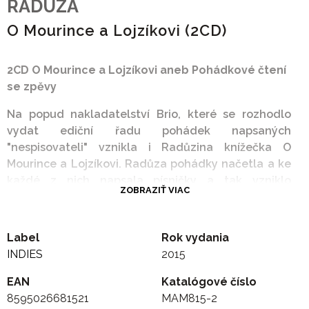
RADUZA
O Mourince a Lojzíkovi (2CD)
2CD O Mourince a Lojzíkovi aneb Pohádkové čtení
se zpěvy
Na popud nakladatelství Brio, které se rozhodlo
vydat ediční řadu pohádek napsaných
"nespisovateli" vznikla i Radůzina knížečka O
Mourince a Lojzíkovi. Radůza pohádky načetla a ke
každé z nich napsala písničky a tak vzniklo
ZOBRAZIŤ VIAC
roztomilé 2CD, na kterém se to hemží jak bytostmi
pohádkovými ( sedmihlavá saň, princezny a víly...),
tak bytostmi, které můžete běžně potkat na ulici
Label
Rok vydania
(paní Macháčková, manikérka, turecký učenec...).
INDIES
2015
Veselé pohádky, které vždy skončí tak, že " nikdo už
nikdy nebyl sám a nikomu už nikdy nebylo smutno"
EAN
Katalógové číslo
doplňuje 20 nových písniček, k jejichž nahrání si
8595026681521
MAM815-2