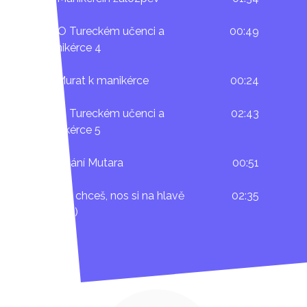
36. O Tureckém učenci a
00:49
manikérce 4
37. Murat k manikérce
00:24
38. O Tureckém učenci a
02:43
manikérce 5
39. Vítání Mutara
00:51
40. Co chceš, nos si na hlavě
02:35
(epilog)