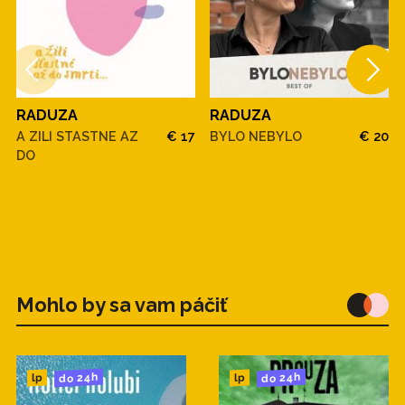
RADUZA
RADUZA
A ZILI STASTNE AZ
€ 17
BYLO NEBYLO
€ 20
DO
Mohlo by sa vam páčiť
do 24h
do 24h
lp
lp