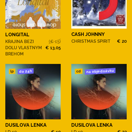
CASH JOHNNY
LONGITAL
CHRISTMAS SPIRIT
€ 20
KRAJINA BEZI
(€ 15)
DOLU VLASTNYM
€ 13,05
BREHOM
na objednávku
do 24h
cd
lp
DUSILOVA LENKA
DUSILOVA LENKA
LD 50
€ 50
LD 50
€ 22