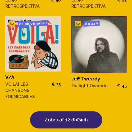
RETROSPEKTIVA
RETROSPEKTIVA
na objednávku
do 24h
lp
lp
V/A
Jeff Tweedy
VOILA! LES
€ 35
Twilight Override
€ 45
CHANSONS
FORMIDABLES
Zobraziť 12 ďaľších