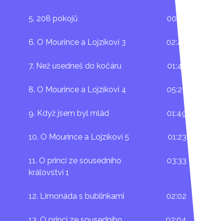
5. 208 pokojů
00:41
6. O Mourince a Lojzíkovi 3
02:47
7. Než usedneš do kočáru
01:43
8. O Mourince a Lojzíkovi 4
05:27
9. Když jsem byl mlád
01:49
10. O Mourince a Lojzíkovi 5
01:23
11. O princi ze sousedního
03:33
království 1
12. Limonáda s bublinkami
02:02
13. O princi ze sousedního
02:04