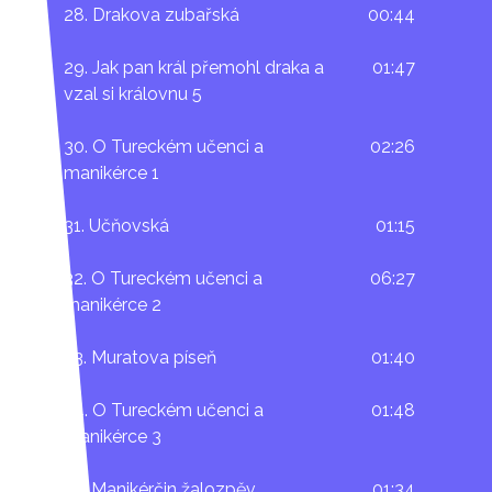
28. Drakova zubařská
00:44
29. Jak pan král přemohl draka a
01:47
vzal si královnu 5
30. O Tureckém učenci a
02:26
manikérce 1
31. Učňovská
01:15
32. O Tureckém učenci a
06:27
manikérce 2
33. Muratova píseň
01:40
34. O Tureckém učenci a
01:48
manikérce 3
35. Manikérčin žalozpěv
01:34