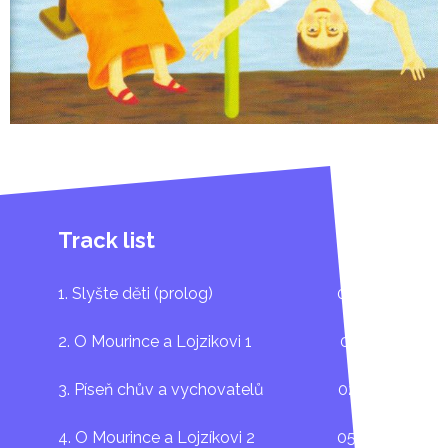
Track list
1. Slyšte děti (prolog)
02:34
2. O Mourince a Lojzikovi 1
03:17
3. Píseň chův a vychovatelů
02:37
4. O Mourince a Lojzíkovi 2
05:47