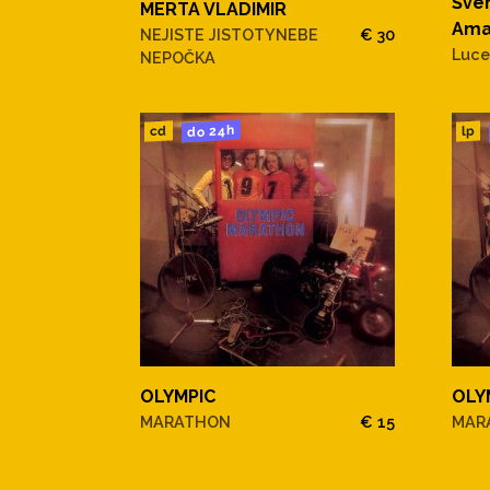
Šveh
MERTA VLADIMIR
Ama
NEJISTE JISTOTYNEBE
€ 30
Luce
NEPOČKA
do 24h
cd
lp
OLYMPIC
OLY
MARATHON
€ 15
MAR