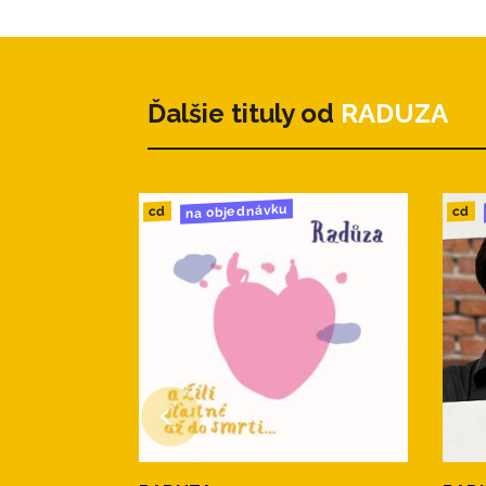
Radůza – 12. leden 1840
13. 12. leden 1840
Ďalšie tituly od
RADUZA
Radůza – Snad pro tu cigaret
14. Snad pro tu cigaretu
na objednávku
cd
cd
15. Konec je blízko
Radůza – Prales
16. Prales
17. Beránky
18. Do Mandriole
Radůza – La finestra
19. La finestra