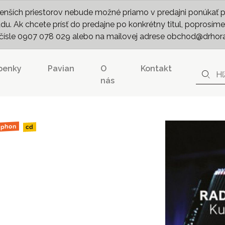
nších priestorov nebude možné priamo v predajni ponúkať pln
. Ak chcete prísť do predajne po konkrétny titul, poprosíme 
m čísle 0907 078 029 alebo na mailovej adrese obchod@drhor
penky
Pavian
O
Kontakt
nás
aphon
cd