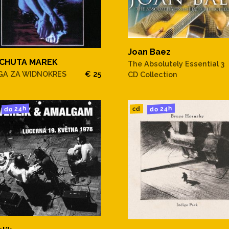
Joan Baez
CHUTA MAREK
The Absolutely Essential 3
GA ZA WIDNOKRES
€ 25
CD Collection
do 24h
do 24h
cd