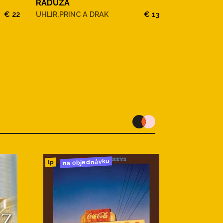
RADUZA
Radůza
€ 22
UHLIR,PRINC A DRAK
€ 13
Muž s bílým 
na objednávku
lp