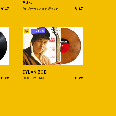
Alt-J
€ 17
An Awesome Wave
€ 17
do 24h
lp
DYLAN BOB
€ 20
BOB DYLAN
€ 22