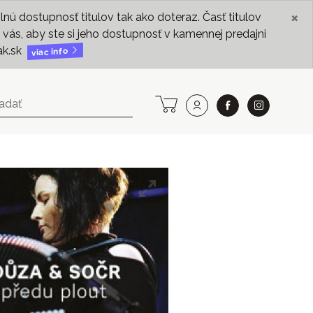
×
ú dostupnosť titulov tak ako doteraz. Časť titulov
vás, aby ste si jeho dostupnosť v kamennej predajni
ak.sk
viac info