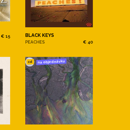
BLACK KEYS
€ 15
PEACHES
€ 40
na objednávku
cd