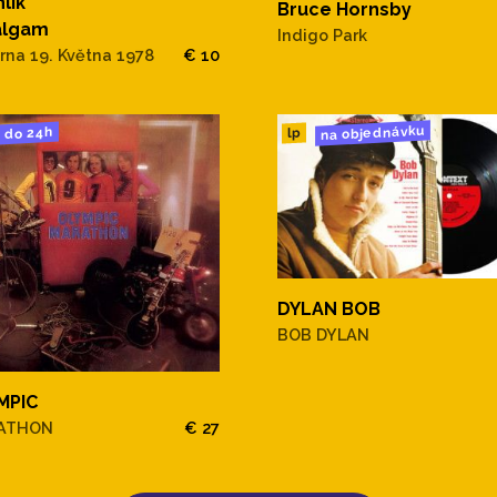
lík
Bruce Hornsby
lgam
Indigo Park
rna 19. Května 1978
€ 10
na objednávku
do 24h
lp
DYLAN BOB
BOB DYLAN
MPIC
ATHON
€ 27