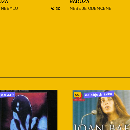
UZA
RADUZA
 NEBYLO
€ 20
NEBE JE ODEMCENE
na objednávku
do 24h
cd