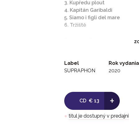
3. Kupředu plout
4. Kapitán Garibaldi
5. Siamo i figli del mare
6. Tržiště
Radůza – Tanec na tržišti
ZO
7. Tanec na tržišti
8. Všechny dívky
Label
Rok vydania
SUPRAPHON
2020
Radůza – Musíš být moje
9. Musíš být moje
+
10. Tu deves ser minha
CD
€ 13
11. Bitva u Imbituby
●
titul je dostupný v predajni
Radůza – Střet s brazilskou flo
12. Střet s brazilskou flotilou