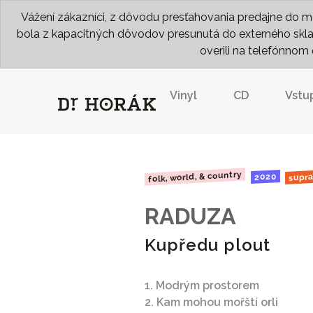
Vážení zákazníci, z dôvodu presťahovania predajne do me
bola z kapacitných dôvodov presunutá do externého skladu
overili na telefónno
Vinyl
CD
Vstu
folk, world, & country
supr
2020
RADUZA
Kupředu plout
1. Modrým prostorem
2. Kam mohou mořští orli