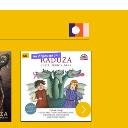
na objednávku
do 24h
cd
cd