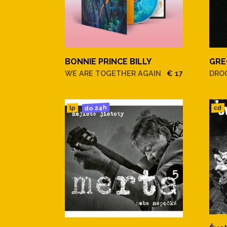
BONNIE PRINCE BILLY
GRE
WE ARE TOGETHER AGAIN
€ 17
DRO
do 24h
cd
lp