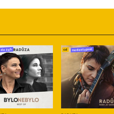
u
nedostupné
do 24h
cd