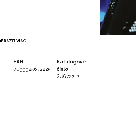
BRAZIŤ VIAC
EAN
Katalógové
0099925672225
číslo
SU6722-2
tilou