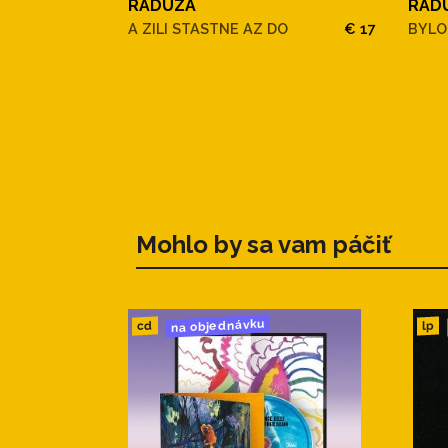
RADUZA
RAD
A ZILI STASTNE AZ DO
€ 17
BYLO
Radůza – Nemoc a smrt Anity
20. Nemoc a smrt Anity
21. I kdybych z nebe ti snesl
Radůza – Chci se vrátit
22. Chci se vrátit
23. Nunca mais (Nikdy víc)
Mohlo by sa vam páčiť
na objednávku
cd
lp