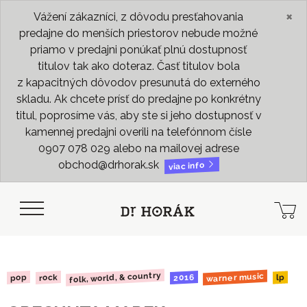
×
Vážení zákazníci, z dôvodu presťahovania
predajne do menších priestorov nebude možné
priamo v predajni ponúkať plnú dostupnosť
titulov tak ako doteraz. Časť titulov bola
z kapacitných dôvodov presunutá do externého
skladu. Ak chcete prísť do predajne po konkrétny
titul, poprosíme vás, aby ste si jeho dostupnosť v
kamennej predajni overili na telefónnom čísle
0907 078 029 alebo na mailovej adrese
obchod@drhorak.sk
viac info
folk, world, & country
warner music
2016
rock
pop
lp