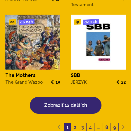
Testament
do 24h
do 24h
cd
lp
The Mothers
SBB
The Grand Wazoo
€ 15
JERZYK
€ 22
Zobraziť 12 ďaľších
1
2
3
4
...
8
9