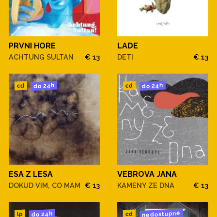
PRVNI HORE
LADE
ACHTUNG SULTAN
€ 13
DETI
€ 13
do 24h
do 24h
cd
cd
ESA Z LESA
VEBROVA JANA
DOKUD VIM, CO MAM
€ 13
KAMENY ZE DNA
€ 13
nedostupné
do 24h
cd
lp