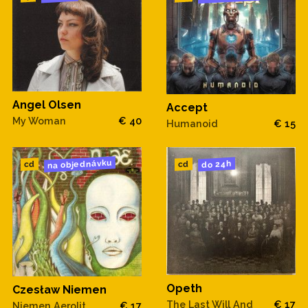
Angel Olsen
Accept
My Woman
€ 40
Humanoid
€ 15
na objednávku
do 24h
cd
cd
Opeth
Czesław Niemen
The Last Will And
€ 17
Niemen Aerolit
€ 17