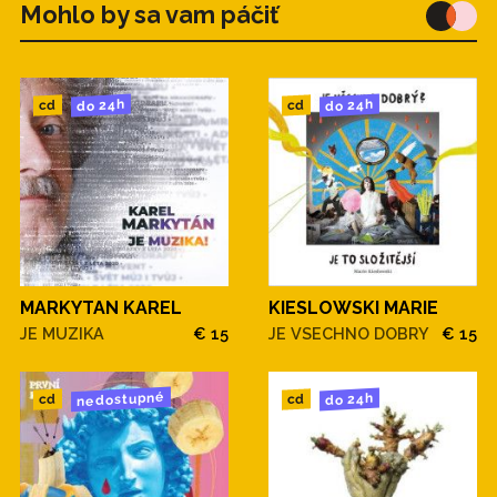
Mohlo by sa vam páčiť
do 24h
do 24h
cd
cd
MARKYTAN KAREL
KIESLOWSKI MARIE
JE MUZIKA
€ 15
JE VSECHNO DOBRY
€ 15
nedostupné
do 24h
cd
cd