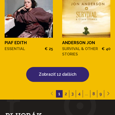
PIAF EDITH
ANDERSON JON
ESSENTIAL
€ 25
SURVIVAL & OTHER
€ 40
STORIES
Zobraziť 12 ďaľších
1
2
3
4
...
8
9