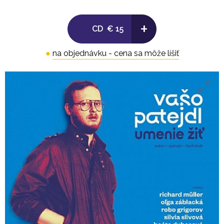
CD2
+
01. Po schodoch
CD
€ 15
02. Mopedová
03. Dvaja
●
na objednávku - cena sa môže líšiť
04. Nemožná
05. Sme také, aké sme
06. Za dverami mojej izby
07. Voda, čo ma drží nad vodou
08. Stratený raj
09. Stretnutie
10. Maturitné tablo
11. Ateliér duše
12. Tak som chcela všetkých milovať
Umenie žiť je reprezentatívna kompilácia
jedinečného slovenského skladateľa, speváka a
hudobníka Vaša Patejdla. Titul obsahuje 24
autorských piesní, ktoré Vašo napísal pre seba i pre