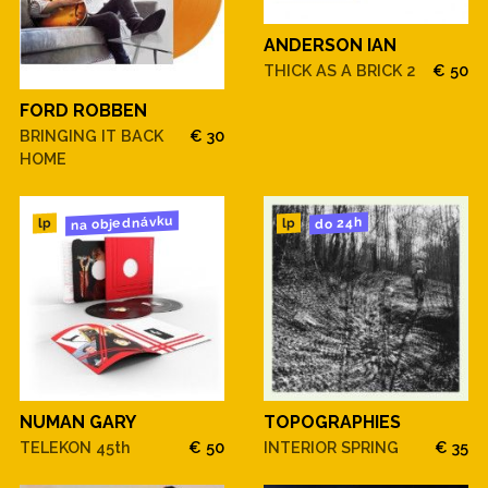
ANDERSON IAN
THICK AS A BRICK 2
€ 50
FORD ROBBEN
BRINGING IT BACK
€ 30
HOME
na objednávku
do 24h
lp
lp
NUMAN GARY
TOPOGRAPHIES
TELEKON 45th
€ 50
INTERIOR SPRING
€ 35