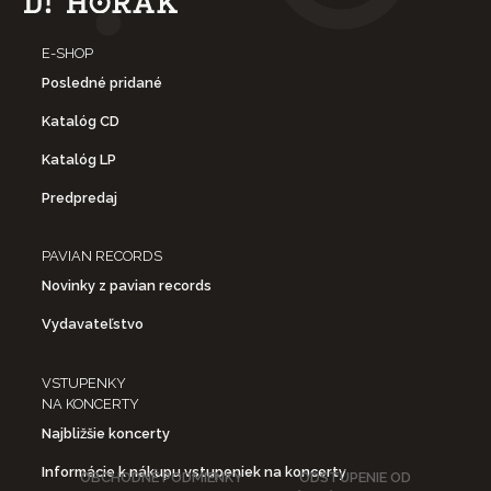
E-SHOP
Posledné pridané
Katalóg CD
Katalóg LP
Predpredaj
PAVIAN RECORDS
Novinky z pavian records
Vydavateľstvo
VSTUPENKY
NA KONCERTY
Najbližšie koncerty
Informácie k nákupu vstupeniek na koncerty
OBCHODNÉ PODMIENKY
ODSTÚPENIE OD