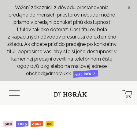
×
Vážení zákazníci, z dôvodu presťahovania
predajne do menších priestorov nebude možné
priamo v predajni ponúkať plnú dostupnosť
titulov tak ako doteraz. Časť titulov bola
z kapacitných dôvodov presunutá do externého
skladu. Ak chcete prísť do predajne po konkrétny
titul, poprosíme vás, aby ste si jeho dostupnosť v
kamennej predajni overili na telefónnom čísle
0907 078 029 alebo na mailovej adrese
obchod@drhorak.sk
viac info
2025
opus
pop
cd