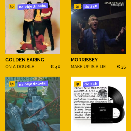
na objednávku
do 24h
lp
lp
GOLDEN EARING
MORRISSEY
ON A DOUBLE
€ 40
MAKE UP IS A LIE
€ 35
na objednávku
do 24h
lp
lp