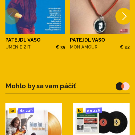
(gitary), Svaťo Juřík (klávesové nástroje).
zdroj: TS
PATEJDL VASO
PATEJDL VASO
MON AMOUR
€ 22
UMENIE ZIT
€ 35
Mohlo by sa vam páčiť
do 24h
do 24h
lp
lp