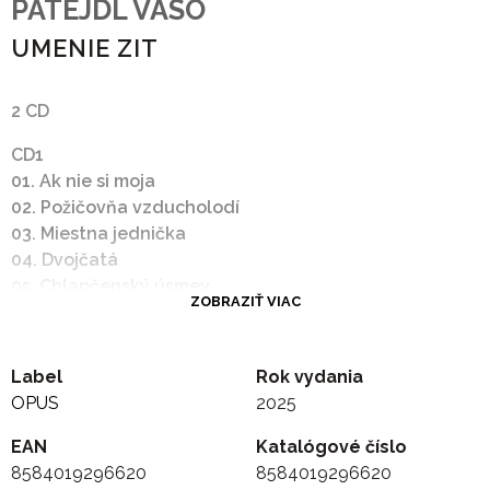
PATEJDL VASO
UMENIE ZIT
2 CD
CD1
01. Ak nie si moja
02. Požičovňa vzducholodí
03. Miestna jednička
04. Dvojčatá
05. Chlapčenský úsmev
ZOBRAZIŤ VIAC
06. Tri štvrté na jeseň
07. Umenie žiť
08. Voňavky dievčat
Label
Rok vydania
09. Mal som rád beatnikov
OPUS
2025
10. Francúzky
11. Kamarátka nádej
EAN
Katalógové číslo
12. Nepriznaná
8584019296620
8584019296620