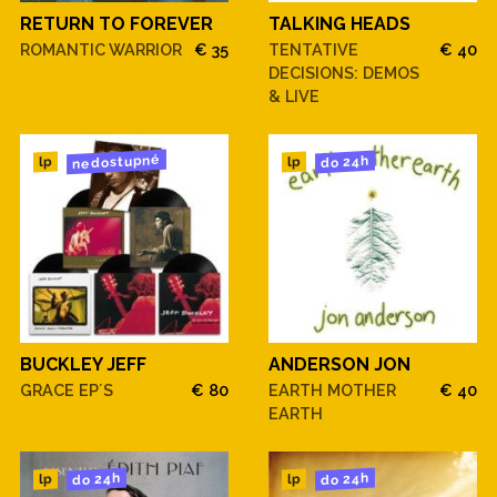
RETURN TO FOREVER
TALKING HEADS
ROMANTIC WARRIOR
€ 35
TENTATIVE
€ 40
DECISIONS: DEMOS
& LIVE
nedostupné
do 24h
lp
lp
BUCKLEY JEFF
ANDERSON JON
GRACE EP´S
€ 80
EARTH MOTHER
€ 40
EARTH
do 24h
do 24h
lp
lp