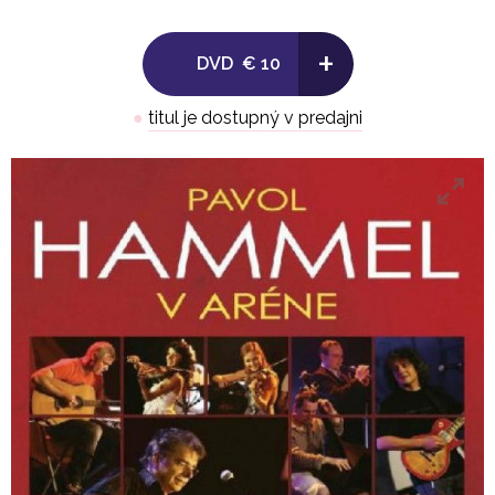
11 Keď Odchádza Kapela
12 Prečo Nie Som Väčší Pes
+
DVD
€ 10
13 Popálení Od Hviezd
14 Dnes Už Viem
●
titul je dostupný v predajni
15 Keď Pavúk Svoje Siete Dotká
16 Správny Chlap
17 Pravá Láska
18 Každá Minca Tri Strany Má
19 V Zapadnutom Holičstve
20 Milá Krásna Pripitá
21 Slušne Žiť
22 Staré Kone A Nahé Jazdkyne
23 Nepoviem Ti Dovidenia
24 Želania
25 Terchovská Muzika / Učiteľka Tanca / ZRPŠ