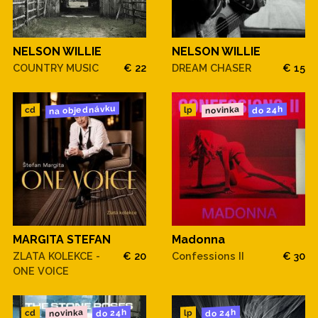
NELSON WILLIE
NELSON WILLIE
COUNTRY MUSIC
€ 22
DREAM CHASER
€ 15
na objednávku
novinka
do 24h
cd
lp
MARGITA STEFAN
Madonna
ZLATA KOLEKCE -
€ 20
Confessions II
€ 30
ONE VOICE
novinka
do 24h
do 24h
cd
lp