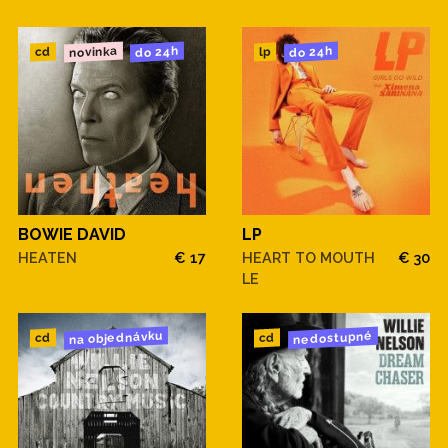
novinka
do 24h
do 24h
cd
lp
BOWIE DAVID
LP
HEATEN
€ 17
HEART TO MOUTH
€ 30
LE
na objednávku
nedostupné
cd
cd