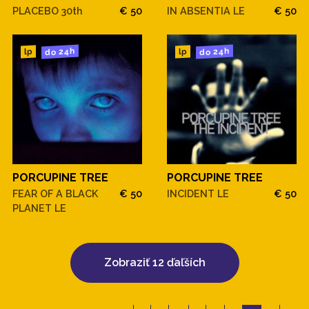
PLACEBO 30th
€ 50
IN ABSENTIA LE
€ 50
do 24h
do 24h
lp
lp
PORCUPINE TREE
PORCUPINE TREE
FEAR OF A BLACK
€ 50
INCIDENT LE
€ 50
PLANET LE
Zobraziť 12 ďaľších