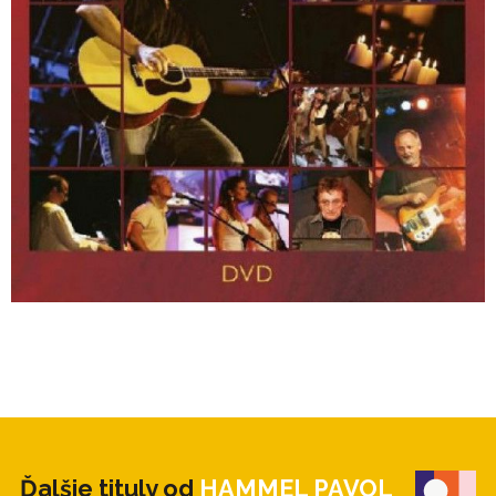
Bonus
26 Pavol Hammel Vlastnými Slovami (1. A 2.
Časť)
Ďalšie tituly od
HAMMEL PAVOL