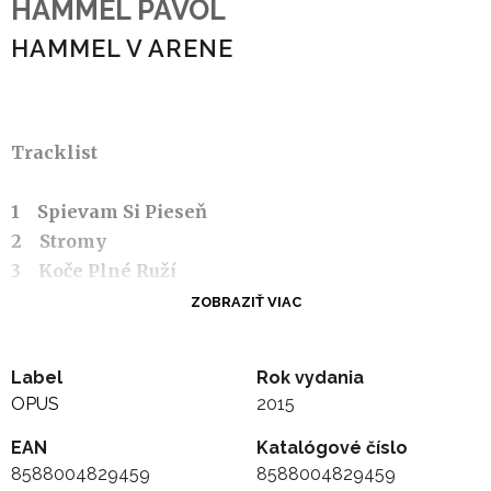
HAMMEL PAVOL
HAMMEL V ARENE
Tracklist
1 Spievam Si Pieseň
2 Stromy
3 Koče Plné Ruží
4 Pred Výkladom S Hračkami
ZOBRAZIŤ VIAC
5 Medulienka
6 Podnájom
Label
Rok vydania
7 Kamalásky
OPUS
2015
8 Zvoňte Zvonky
9 Smutná Ranná Električka
EAN
Katalógové číslo
8588004829459
8588004829459
10 Labutie Piesne