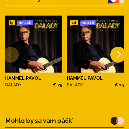
do 24h
do 24h
cd
lp
HAMMEL PAVOL
HAMMEL PAVOL
BALADY
€ 25
BALADY
€ 15
Mohlo by sa vam páčiť