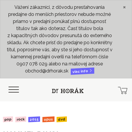
×
Vážení zákazníci, z dôvodu presťahovania
predajne do menších priestorov nebude možné
priamo v predajni ponúkať plnú dostupnosť
titulov tak ako doteraz. Časť titulov bola
z kapacitných dôvodov presunutá do externého
skladu. Ak chcete prísť do predajne po konkrétny
titul, poprosíme vás, aby ste si jeho dostupnosť v
kamennej predajni overili na telefónnom čísle
0907 078 029 alebo na mailovej adrese
obchod@drhorak.sk
viac info
opus
2015
rock
dvd
pop