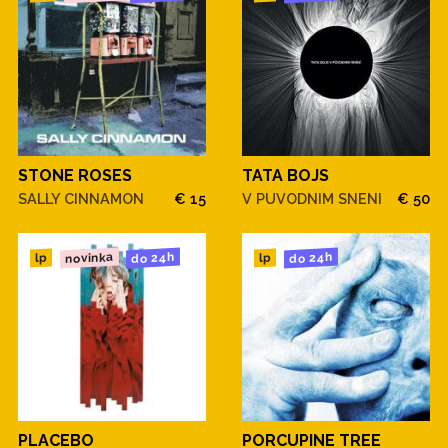
STONE ROSES
TATA BOJS
SALLY CINNAMON
€ 15
V PUVODNIM SNENI
€ 50
novinka
do 24h
do 24h
lp
lp
PLACEBO
PORCUPINE TREE