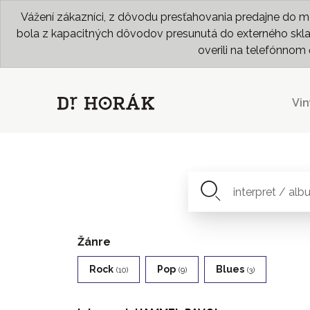
Vážení zákazníci, z dôvodu presťahovania predajne do me
bola z kapacitných dôvodov presunutá do externého skladu
overili na telefónno
Vin
Žánre
Rock
Pop
Blues
(10)
(9)
(3)