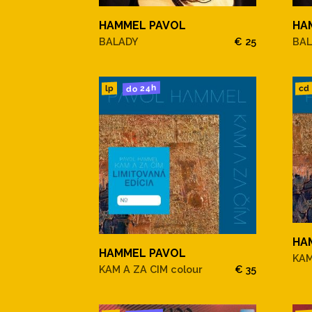
HAMMEL PAVOL
HA
BALADY
€ 25
BA
do 24h
cd
lp
HA
HAMMEL PAVOL
KAM
KAM A ZA CIM colour
€ 35