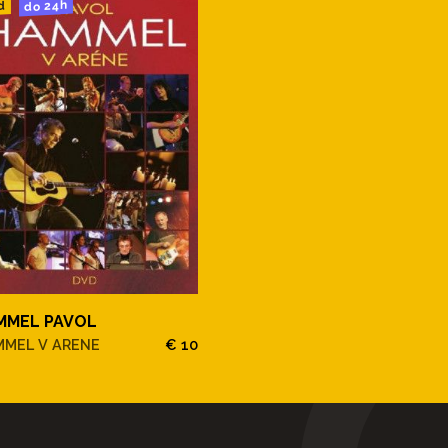
do 24h
d
MMEL PAVOL
MEL V ARENE
€ 10