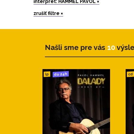
interpret: HAMMEL PAVOL ×
zrušiť filtre ×
Našli sme pre vás
10
výsl
do 24h
cd
lp