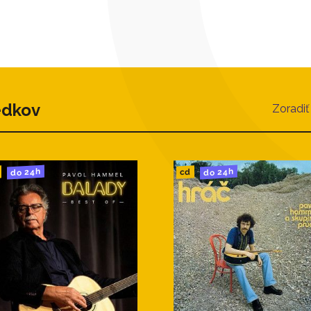
edkov
Zoradiť
do 24h
do 24h
cd