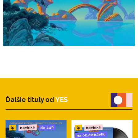
Ďalšie tituly od
YES
novinka
novinka
do 24h
lp
lp
na objednávku