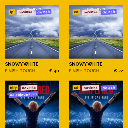
novinka
novinka
do 24h
do 24h
cd
lp
SNOWY WHITE
SNOWY WHITE
FINISH TOUCH
€ 40
FINISH TOUCH
€ 22
novinka
novinka
do 24h
blry
cd
na objednávku