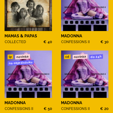
MAMAS & PAPAS
MADONNA
COLLECTED
€ 40
CONFESSIONS II
€ 30
novinka
novinka
do 24h
cd
lp
na objednávku
MADONNA
MADONNA
CONFESSIONS II
€ 50
CONFESSIONS II
€ 20