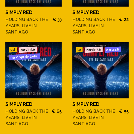
SIMPLY RED
SIMPLY RED
HOLDING BACK THE
€ 33
HOLDING BACK THE
€ 22
YEARS: LIVE IN
YEARS: LIVE IN
SANTIAGO
SANTIAGO
novinka
novinka
do 24h
cd
lp
na objednávku
SIMPLY RED
SIMPLY RED
HOLDING BACK THE
€ 65
HOLDING BACK THE
€ 55
YEARS: LIVE IN
YEARS: LIVE IN
SANTIAGO
SANTIAGO