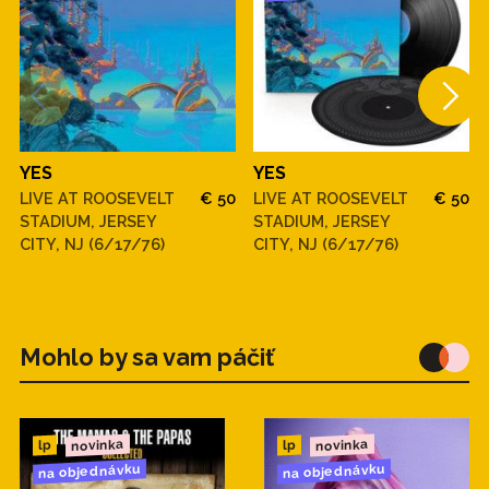
YES
YES
LIVE AT ROOSEVELT
€ 50
LIVE AT ROOSEVELT
€ 50
STADIUM, JERSEY
STADIUM, JERSEY
CITY, NJ (6/17/76)
CITY, NJ (6/17/76)
Mohlo by sa vam páčiť
novinka
novinka
lp
lp
na objednávku
na objednávku