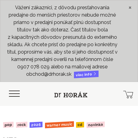
×
Vážení zákazníci, z dôvodu presťahovania
predajne do menších priestorov nebude možné
priamo v predajni ponúkať plnú dostupnosť
titulov tak ako doteraz. Časť titulov bola
z kapacitných dôvodov presunutá do externého
skladu. Ak chcete prísť do predajne po konkrétny
titul, poprosíme vás, aby ste si jeho dostupnosť v
kamennej predajni overili na telefónnom čísle
0907 078 029 alebo na mailovej adrese
obchod@drhorak.sk
viac info
warner music
novinka
2026
rock
pop
cd