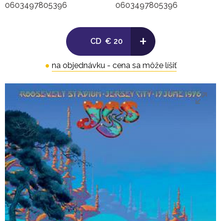
0603497805396
0603497805396
- 2 -
1. Ritual
2. Heart of the Sunrise
+
CD
€ 20
3. Roundabout
4. I'm Down
●
na objednávku - cena sa môže líšiť