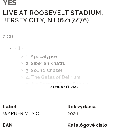
YES
LIVE AT ROOSEVELT STADIUM,
JERSEY CITY, NJ (6/17/76)
2 CD
- 1 -
1. Apocalypse
2. Siberian Khatru
3. Sound Chaser
4. The Gates of Delirium
5. I've Seen All Good People
ZOBRAZIŤ VIAC
6. Your Move
7. All Good People
8. Long Distance Runaround
Label
Rok vydania
9. The Story of I (Excerpt)
WARNER MUSIC
2026
10. Clap
EAN
Katalógové číslo
11. Olias of Sunhillow (Excerpt)