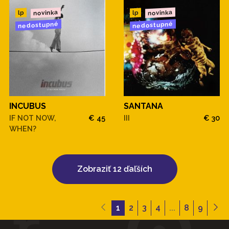
novinka
novinka
lp
lp
nedostupné
nedostupné
INCUBUS
SANTANA
IF NOT NOW,
€ 45
III
€ 30
WHEN?
Zobraziť 12 ďaľších
1
2
3
4
...
8
9