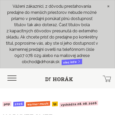
×
Vážení zákazníci, z dôvodu presťahovania
predajne do menších priestorov nebude možné
priamo v predajni ponúkať plnú dostupnosť
titulov tak ako doteraz. Časť titulov bola
z kapacitných dôvodov presunutá do externého
skladu. Ak chcete prísť do predajne po konkrétny
titul, poprosíme vás, aby ste si jeho dostupnosť v
kamennej predajni overili na telefónnom čísle
0907 078 029 alebo na mailovej adrese
obchod@drhorak.sk
viac info
vychádza 28. 08. 2026
warner music
2026
pop
lp