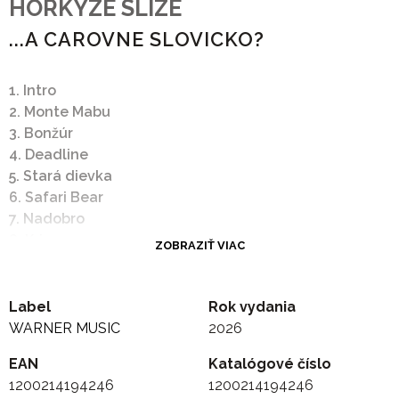
HORKYZE SLIZE
...A CAROVNE SLOVICKO?
1. Intro
2. Monte Mabu
3. Bonžúr
4. Deadline
5. Stará dievka
6. Safari Bear
7. Nadobro
8. Krisms
ZOBRAZIŤ VIAC
9. Inštrumentálka jak víno
10. Multirobotická
11. Hypochonder
Label
Rok vydania
12. Menej je viac
WARNER MUSIC
2026
13. Tvojho brata brat má brata
EAN
Katalógové číslo
14. Nebolo to zlé
1200214194246
1200214194246
15. Outro