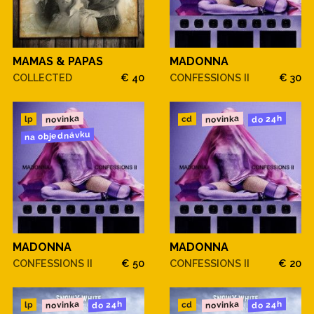
MAMAS & PAPAS
MADONNA
COLLECTED
€ 40
CONFESSIONS II
€ 30
novinka
novinka
do 24h
cd
lp
na objednávku
MADONNA
MADONNA
CONFESSIONS II
€ 50
CONFESSIONS II
€ 20
novinka
novinka
do 24h
do 24h
cd
lp