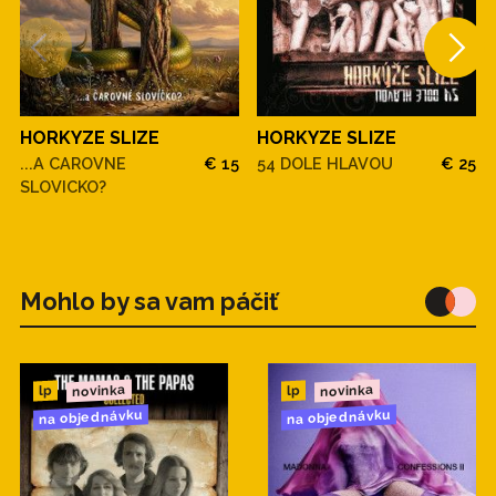
HORKYZE SLIZE
HORKYZE SLIZE
...A CAROVNE
€ 15
54 DOLE HLAVOU
€ 25
SLOVICKO?
Mohlo by sa vam páčiť
novinka
novinka
lp
lp
na objednávku
na objednávku