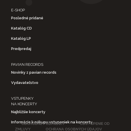
E-SHOP
Posledné pridané
Katalóg CD
Katalóg LP
Predpredaj
PAVIAN RECORDS
Novinky z pavian records
Vydavateľstvo
VSTUPENKY
NA KONCERTY
Najbližšie koncerty
Informácie k nákupu vstupeniek na koncerty
OBCHODNÉ PODMIENKY
ODSTÚPENIE OD
ZMLUVY
OCHRANA OSOBNÝCH ÚDAJOV