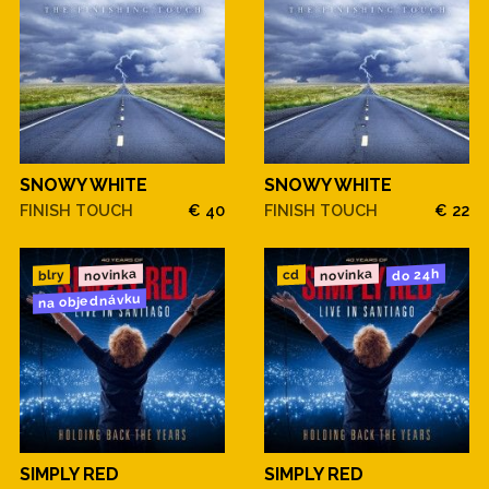
SNOWY WHITE
SNOWY WHITE
FINISH TOUCH
€ 40
FINISH TOUCH
€ 22
novinka
novinka
do 24h
blry
cd
na objednávku
SIMPLY RED
SIMPLY RED