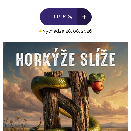
+
LP
€ 25
●
vychádza 28. 08. 2026