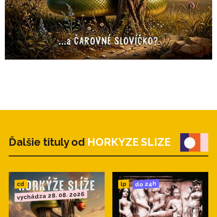
Ďalšie tituly od
HORKYZE SLIZE
do 24h
cd
lp
vychádza 28. 08. 2026