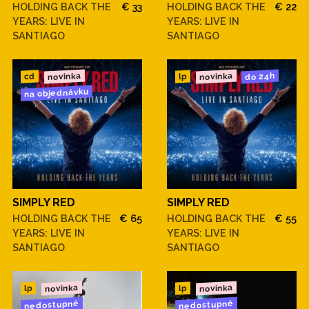
HOLDING BACK THE
€ 33
HOLDING BACK THE
€ 22
YEARS: LIVE IN
YEARS: LIVE IN
SANTIAGO
SANTIAGO
novinka
novinka
do 24h
cd
lp
na objednávku
SIMPLY RED
SIMPLY RED
HOLDING BACK THE
€ 65
HOLDING BACK THE
€ 55
YEARS: LIVE IN
YEARS: LIVE IN
SANTIAGO
SANTIAGO
novinka
novinka
lp
lp
nedostupné
nedostupné