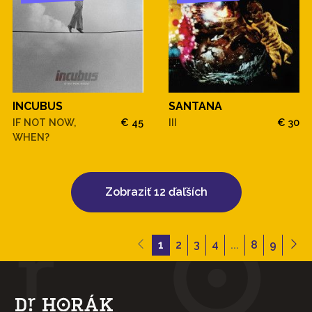
INCUBUS
SANTANA
IF NOT NOW,
€ 45
III
€ 30
WHEN?
Zobraziť 12 ďaľších
1
2
3
4
...
8
9