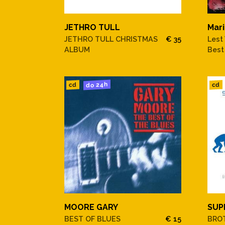
JETHRO TULL
Mar
JETHRO TULL CHRISTMAS
€ 35
Lest
ALBUM
Best
do 24h
cd
cd
MOORE GARY
SUP
BEST OF BLUES
€ 15
BRO