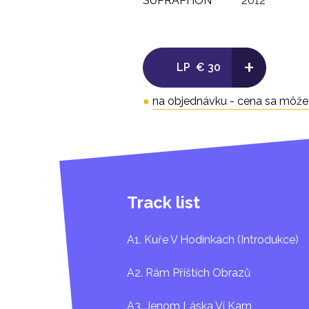
SUPRAPHON
2012
+
LP
€ 30
●
na objednávku - cena sa môže l
Track list
A1. Kuře V Hodinkách (Introdukce)
A2. Rám Příštích Obrazů
A3. Jenom Láska Ví Kam