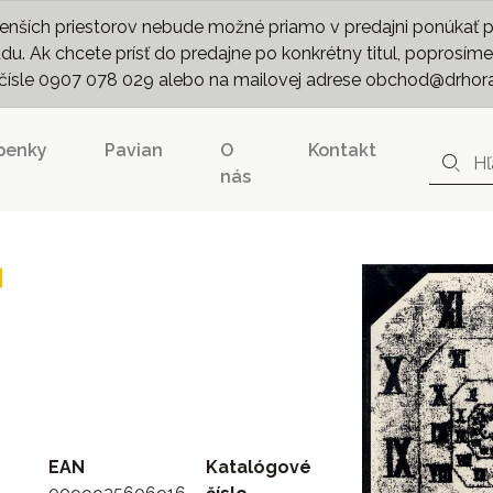
nších priestorov nebude možné priamo v predajni ponúkať pln
. Ak chcete prísť do predajne po konkrétny titul, poprosíme 
m čísle 0907 078 029 alebo na mailovej adrese obchod@drhor
penky
Pavian
O
Kontakt
nás
EAN
Katalógové