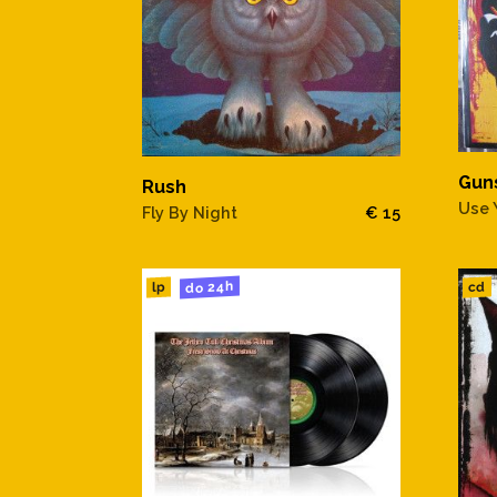
Gun
Rush
Use Y
Fly By Night
€ 15
do 24h
cd
lp