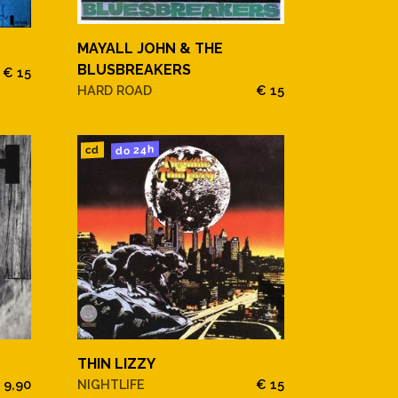
MAYALL JOHN & THE
BLUSBREAKERS
€ 15
HARD ROAD
€ 15
do 24h
cd
THIN LIZZY
 9,90
NIGHTLIFE
€ 15