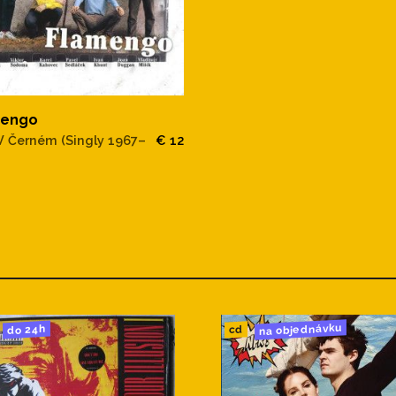
mengo
V Černém (Singly 1967–
€ 12
na objednávku
do 24h
cd