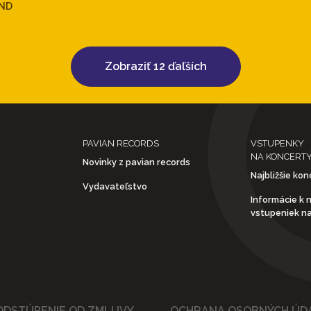
ND
Zobraziť 12 ďaľších
PAVIAN RECORDS
VSTUPENKY
NA KONCERT
Novinky z pavian records
Najbližšie kon
Vydavateľstvo
Informácie k 
vstupeniek n
ODSTÚPENIE OD ZMLUVY
OCHRANA OSOBNÝCH ÚD