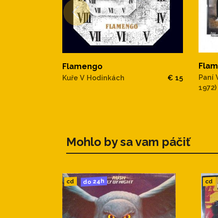
Fla
Flamengo
Paní 
Kuře V Hodinkách
€ 15
1972)
Mohlo by sa vam páčiť
do 24h
cd
cd