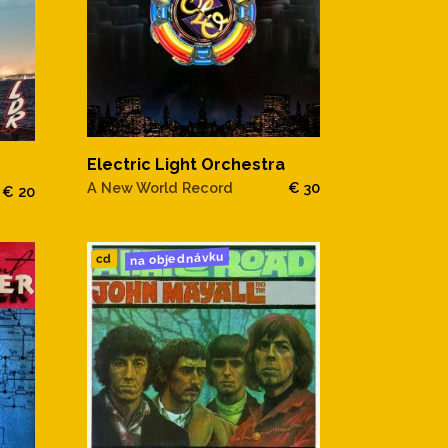
Electric Light Orchestra
A New World Record
€ 30
€ 20
na objednávku
cd