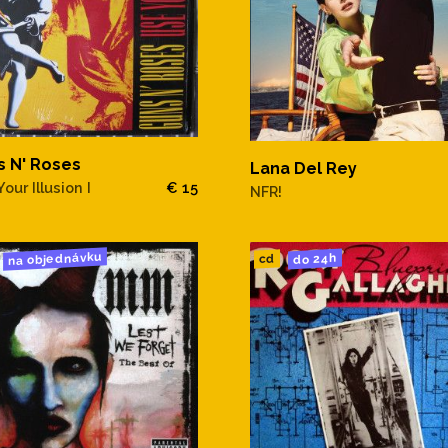
s N' Roses
Lana Del Rey
our Illusion I
€ 15
NFR!
na objednávku
do 24h
cd