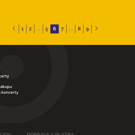
1
2
...
5
6
7
...
8
9
Y
certy
nákupu
a koncerty
AJOV
DOPRAVA A PLATBA