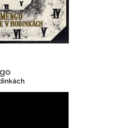
go
dinkách