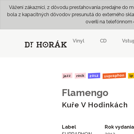
Vážení zákazníci, z dôvodu presťahovania predajne do me
bola z kapacitných dôvodov presunutá do externého skladu
overili na telefónno
Vinyl
CD
Vstu
supraphon
2012
rock
jazz
lp
Flamengo
Kuře V Hodinkách
Label
Rok vydania