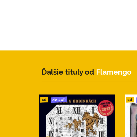
Ďalšie tituly od
Flamengo
do 24h
cd
cd