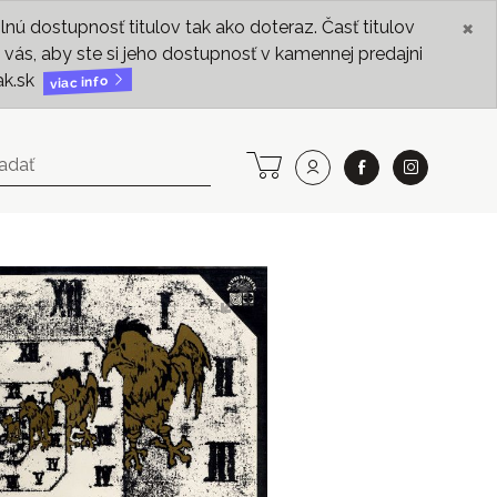
×
ú dostupnosť titulov tak ako doteraz. Časť titulov
vás, aby ste si jeho dostupnosť v kamennej predajni
ak.sk
viac info