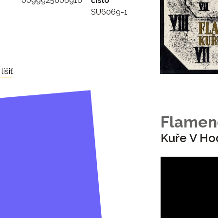
0099925606916
číslo
SU6069-1
íšiť
Flamen
Kuře V Ho