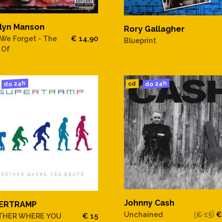
ilyn Manson
Rory Gallagher
 We Forget - The
€ 14,90
Blueprint
 Of
do 24h
do 24h
cd
Johnny Cash
ERTRAMP
Unchained
(€ 15)
€
THER WHERE YOU
€ 15