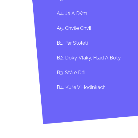
A4. Já A Dým
A5. Chvíle Chvil
B1. Pár Století
B2. Doky, Vlaky, Hlad A Boty
B3. Stále Dál
B4. Kuře V Hodinkách