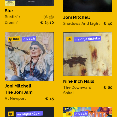
Blur
Bustin' +
(€ 35)
Joni Mitchell
Dronin'
€ 23,10
Shadows And Light
€ 40
na objednávku
do 24h
lp box
lp
Nine Inch Nails
Joni Mitchell
The Downward
€ 60
The Joni Jam
Spiral
At Newport
€ 45
na objednávku
do 24h
lp
lp