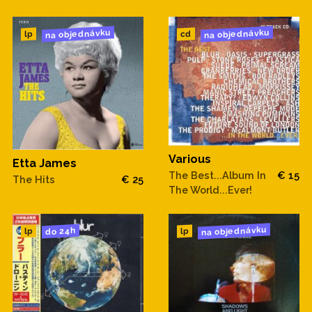
na objednávku
na objednávku
cd
lp
Various
Etta James
The Best...Album In
€ 15
The Hits
€ 25
The World...Ever!
na objednávku
do 24h
lp
lp