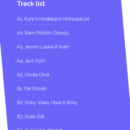
Track list
A1. Kuře V Hodinkách (Introdukce)
A2. Rám Příštích Obrazů
A3. Jenom Láska Ví Kam
A4. Já A Dým
A5. Chvíle Chvil
B1. Pár Století
B2. Doky, Vlaky, Hlad A Boty
B3. Stále Dál