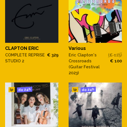
CLAPTON ERIC
Various
COMPLETE REPRISE
€ 329
Eric Clapton's
(€ 125)
STUDIO 2
Crossroads
€ 100
(Guitar Festival
2023)
do 24h
do 24h
lp
lp