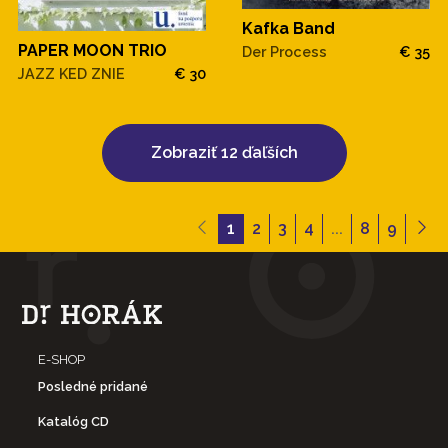
Kafka Band
PAPER MOON TRIO
Der Process
€ 35
JAZZ KED ZNIE
€ 30
Zobraziť 12 ďaľších
1
2
3
4
...
8
9
E-SHOP
Posledné pridané
Katalóg CD