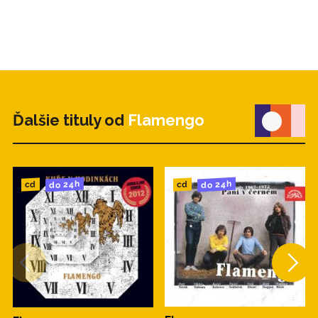
Ďalšie tituly od
Flamengo
do 24h
do 24h
cd
cd