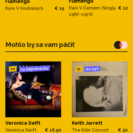
Flamengo
Flamengo
Paní V Černém (Singly
€ 12
Kuře V Hodinkách
€ 15
1967–1972)
Mohlo by sa vam páčiť
na objednávku
do 24h
cd
lp
Veronica Swift
Keith Jarrett
Veronica Swift
€ 16,90
The Köln Concert
€ 50