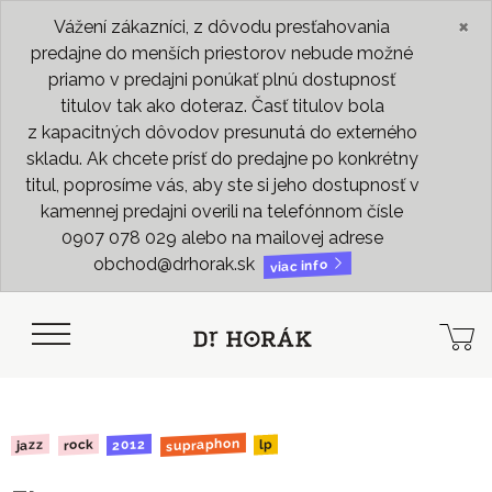
×
Vážení zákazníci, z dôvodu presťahovania
predajne do menších priestorov nebude možné
priamo v predajni ponúkať plnú dostupnosť
titulov tak ako doteraz. Časť titulov bola
z kapacitných dôvodov presunutá do externého
skladu. Ak chcete prísť do predajne po konkrétny
titul, poprosíme vás, aby ste si jeho dostupnosť v
kamennej predajni overili na telefónnom čísle
0907 078 029 alebo na mailovej adrese
obchod@drhorak.sk
viac info
supraphon
2012
rock
jazz
lp