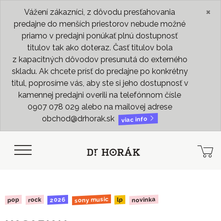
×
Vážení zákazníci, z dôvodu presťahovania
predajne do menších priestorov nebude možné
priamo v predajni ponúkať plnú dostupnosť
titulov tak ako doteraz. Časť titulov bola
z kapacitných dôvodov presunutá do externého
skladu. Ak chcete prísť do predajne po konkrétny
titul, poprosíme vás, aby ste si jeho dostupnosť v
kamennej predajni overili na telefónnom čísle
0907 078 029 alebo na mailovej adrese
obchod@drhorak.sk
viac info
sony music
novinka
2026
rock
pop
lp