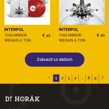
INTERPOL
INTERPOL
THIS MIRROR
€ 45
THIS MIRROR
€ 20
WEIGHS A TON
WEIGHS A TON
Zobraziť 12 ďaľších
1
2
3
4
...
8
9