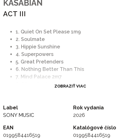
KASABIAN
ACT III
1. Quiet On Set Please 1m9
2. Soulmate
3. Hippie Sunshine
4. Superpowers
5. Great Pretenders
6. Nothing Better Than This
7. Mind Palace 2m7
8. Silver Apple Keys
ZOBRAZIŤ VIAC
9. The Guru and the Crypto Time Machine
10. Npc 3m12
11. Glide
Label
Rok vydania
12. Hyper//Rising
SONY MUSIC
2026
13. Say You (Closer)
EAN
Katalógové číslo
0199584416519
0199584416519