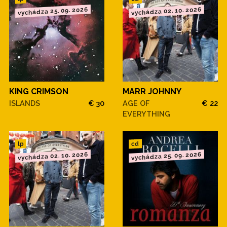
vychádza 25. 09. 2026
vychádza 02. 10. 2026
KING CRIMSON
MARR JOHNNY
ISLANDS
€ 30
AGE OF
€ 22
EVERYTHING
cd
lp
vychádza 02. 10. 2026
vychádza 25. 09. 2026