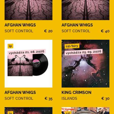
AFGHAN WHIGS
AFGHAN WHIGS
SOFT CONTROL
€ 20
SOFT CONTROL
€ 40
cd/blry
lp
vychádza 21. 08. 2026
vychádza 25. 09. 2026
AFGHAN WHIGS
KING CRIMSON
SOFT CONTROL
€ 35
ISLANDS
€ 30
cd
lp