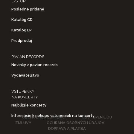
E-SHOP
Posledné pridané
Katalóg CD
Katalóg LP
Predpredaj
PAVIAN RECORDS
Novinky z pavian records
Vydavateľstvo
VSTUPENKY
NA KONCERTY
Najbližšie koncerty
Informácie k nákupu vstupeniek na koncerty
OBCHODNÉ PODMIENKY
ODSTÚPENIE OD
ZMLUVY
OCHRANA OSOBNÝCH ÚDAJOV
DOPRAVA A PLATBA