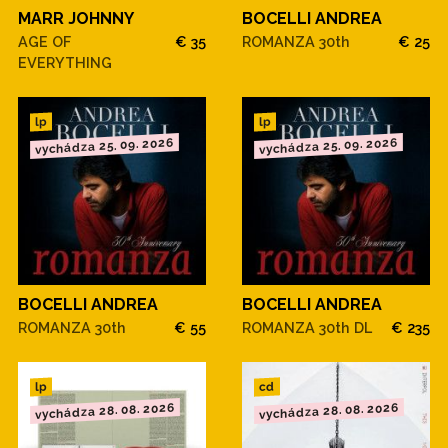
MARR JOHNNY
BOCELLI ANDREA
AGE OF
€ 35
ROMANZA 30th
€ 25
EVERYTHING
lp
lp
vychádza 25. 09. 2026
vychádza 25. 09. 2026
BOCELLI ANDREA
BOCELLI ANDREA
ROMANZA 30th
€ 55
ROMANZA 30th DL
€ 235
cd
lp
vychádza 28. 08. 2026
vychádza 28. 08. 2026