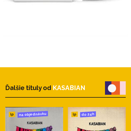
Ďalšie tituly od
KASABIAN
na objednávku
do 24h
lp
lp