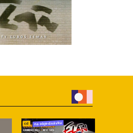
na objednávku
do 24h
cd
cd