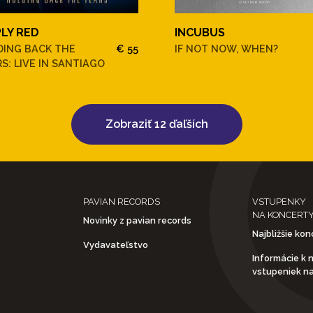
PLY RED
INCUBUS
DING BACK THE
€ 55
IF NOT NOW, WHEN?
S: LIVE IN SANTIAGO
Zobraziť 12 ďaľších
PAVIAN RECORDS
VSTUPENKY
NA KONCERT
Novinky z pavian records
Najbližšie kon
Vydavateľstvo
Informácie k 
vstupeniek n