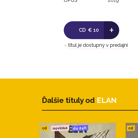
OPUS
2019
+
CD
€ 10
●
titul je dostupný v predajni
Ďalšie tituly od
ELAN
novinka
do 24h
cd
cd