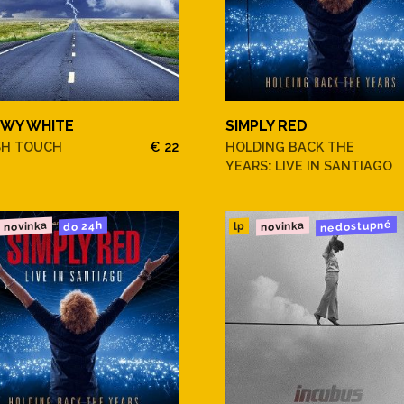
WY WHITE
SIMPLY RED
SH TOUCH
€ 22
HOLDING BACK THE
YEARS: LIVE IN SANTIAGO
nedostupné
novinka
novinka
do 24h
lp