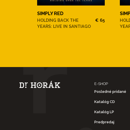
SIMPLY RED
SIM
HOLDING BACK THE
€ 65
HOL
YEARS: LIVE IN SANTIAGO
YEAR
E-SHOP
Posledné pridané
Katalóg CD
Katalóg LP
Predpredaj