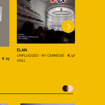
ELAN
ELAN
UNPLUGGED - NY CARNEGIE
€ 17
€ 25
HODINA ANG
HALL