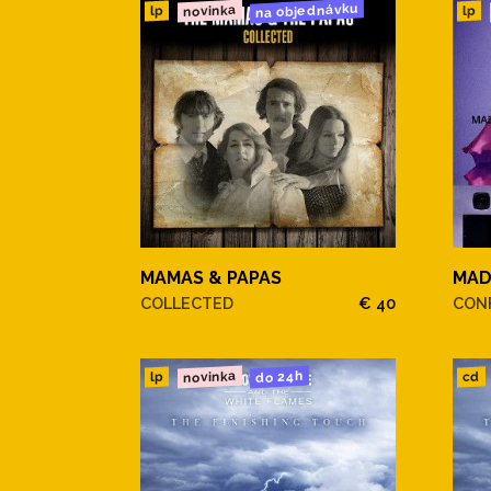
na objednávku
novinka
lp
lp
MAMAS & PAPAS
MA
COLLECTED
€ 40
CONF
novinka
do 24h
cd
lp