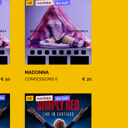
u
novinka
do 24h
cd
MADONNA
€ 50
CONFESSIONS II
€ 20
ku
novinka
do 24h
cd