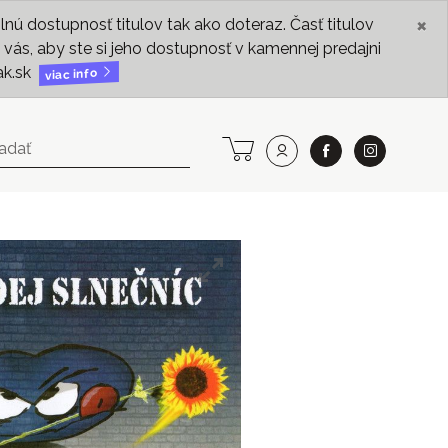
×
ú dostupnosť titulov tak ako doteraz. Časť titulov
vás, aby ste si jeho dostupnosť v kamennej predajni
ak.sk
viac info