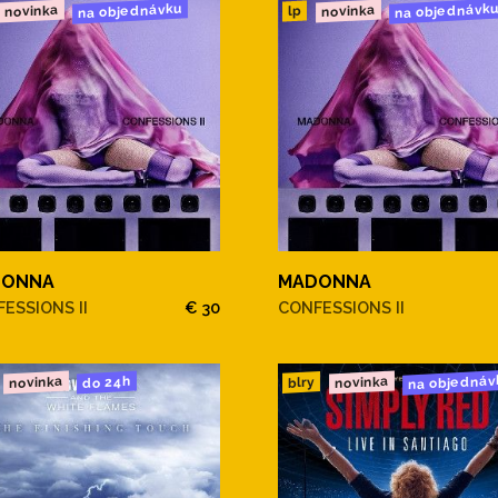
na objednávku
na objednávk
novinka
novinka
lp
DONNA
MADONNA
ESSIONS II
€ 30
CONFESSIONS II
na objednáv
novinka
novinka
do 24h
blry