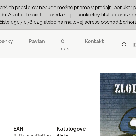
nších priestorov nebude možné priamo v predajni ponúkať pln
. Ak chcete prísť do predajne po konkrétny titul, poprosíme 
m čísle 0907 078 029 alebo na mailovej adrese obchod@drhor
penky
Pavian
O
Kontakt
nás
EAN
Katalógové