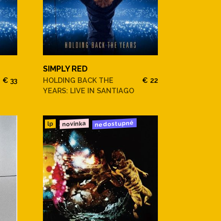
SIMPLY RED
€ 33
HOLDING BACK THE
€ 22
YEARS: LIVE IN SANTIAGO
nedostupné
novinka
lp