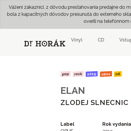
Vážení zákazníci, z dôvodu presťahovania predajne do me
bola z kapacitných dôvodov presunutá do externého skladu
overili na telefónno
Vinyl
CD
Vstu
2019
opus
rock
pop
cd
ELAN
ZLODEJ SLNECNIC
Label
Rok vydania