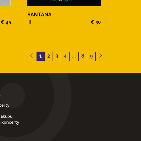
SANTANA
€ 45
III
€ 30
1
2
3
4
...
8
9
Y
certy
nákupu
a koncerty