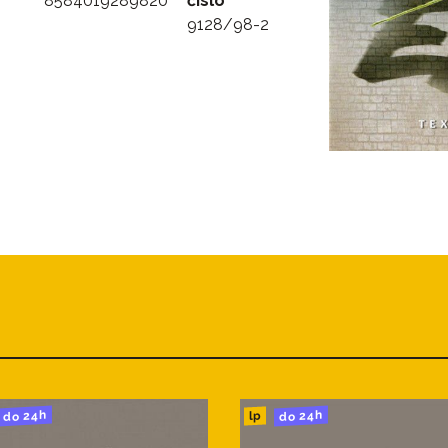
8584019289820
číslo
9128/98-2
do 24h
do 24h
lp