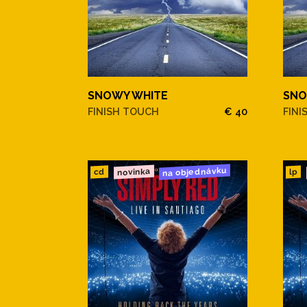
SNOWY WHITE
SNO
FINISH TOUCH
€ 40
FINI
na objednávku
novinka
cd
lp