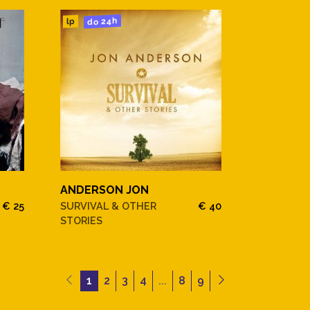
do 24h
lp
ANDERSON JON
€ 25
SURVIVAL & OTHER
€ 40
STORIES
1
2
3
4
...
8
9