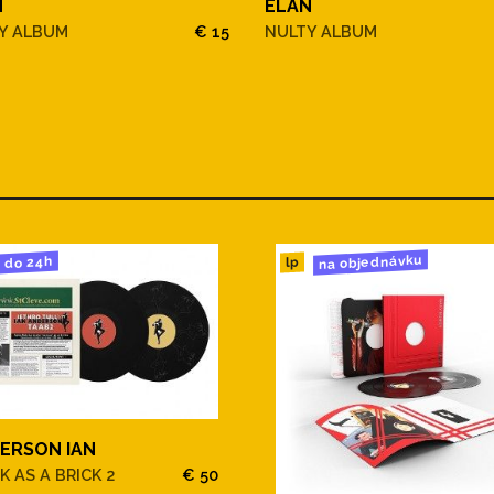
N
ELAN
Y ALBUM
€ 15
NULTY ALBUM
na objednávku
do 24h
lp
ERSON IAN
K AS A BRICK 2
€ 50