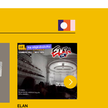
na objednávku
do 24h
cd
cd
ELAN