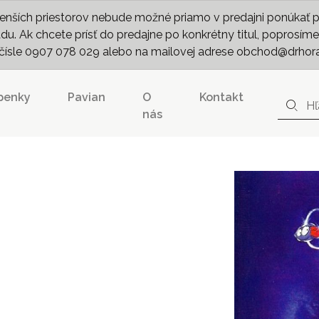
nších priestorov nebude možné priamo v predajni ponúkať pln
. Ak chcete prísť do predajne po konkrétny titul, poprosíme 
m čísle 0907 078 029 alebo na mailovej adrese obchod@drhor
penky
Pavian
O
Kontakt
nás