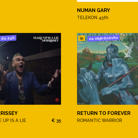
NUMAN GARY
TELEKON 45th
na objednávku
do 24h
lp
RISSEY
RETURN TO FOREVER
 UP IS A LIE
€ 35
ROMANTIC WARRIOR