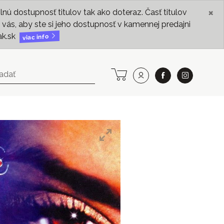
×
ú dostupnosť titulov tak ako doteraz. Časť titulov
vás, aby ste si jeho dostupnosť v kamennej predajni
ak.sk
viac info