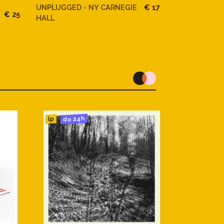
ELAN
UNPLUGGED - NY CARNEGIE
€ 17
€ 25
HODINA ANG
HALL
do 24h
lp