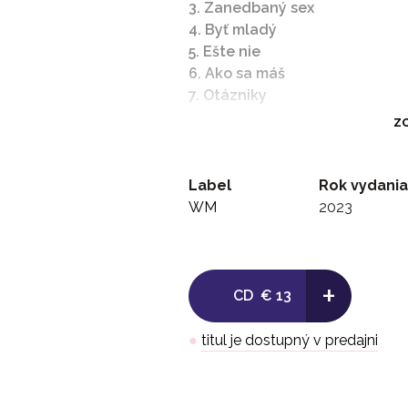
3. Zanedbaný sex
4. Byť mladý
5. Ešte nie
6. Ako sa máš
7. Otázniky
8. Pozerajte sa mi do očí
ZO
9. O láske
10. Krehká
11. Jericho
Label
Rok vydania
12. Nepolepšiteľní
WM
2023
13. Spravme to?!
14. Prší, prší
+
CD
€ 13
●
titul je dostupný v predajni