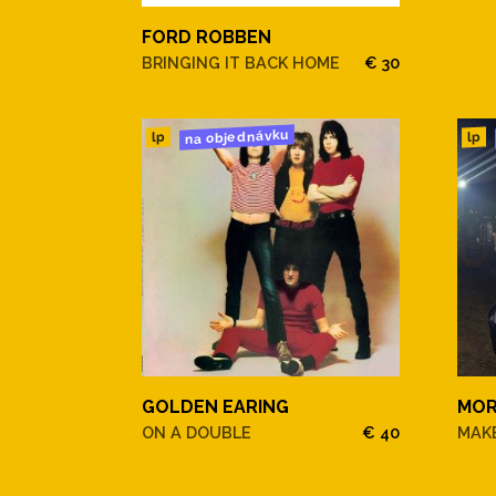
FORD ROBBEN
BRINGING IT BACK HOME
€ 30
na objednávku
lp
lp
GOLDEN EARING
MOR
ON A DOUBLE
€ 40
MAKE