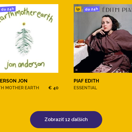
do 24h
do 24h
lp
ERSON JON
PIAF EDITH
TH MOTHER EARTH
€ 40
ESSENTIAL
Zobraziť 12 ďaľších