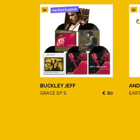
nedostupné
lp
lp
BUCKLEY JEFF
AND
GRACE EP´S
€ 80
EAR