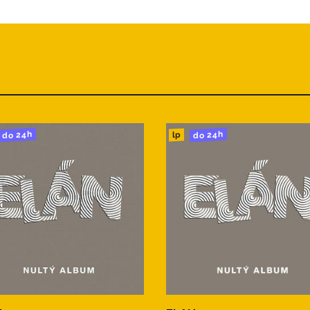
do 24h
do 24h
lp