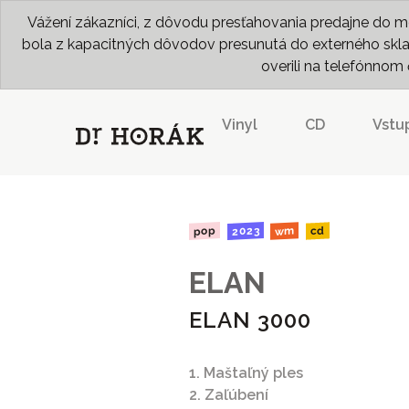
Vážení zákazníci, z dôvodu presťahovania predajne do me
bola z kapacitných dôvodov presunutá do externého skladu
overili na telefónno
Vinyl
CD
Vstu
2023
pop
wm
cd
ELAN
ELAN 3000
1. Maštaľný ples
2. Zaľúbení