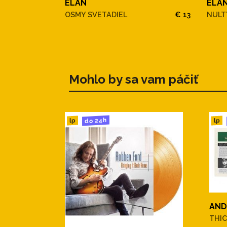
ELAN
ELA
OSMY SVETADIEL
€ 13
NULT
Mohlo by sa vam páčiť
do 24h
lp
lp
AND
THIC