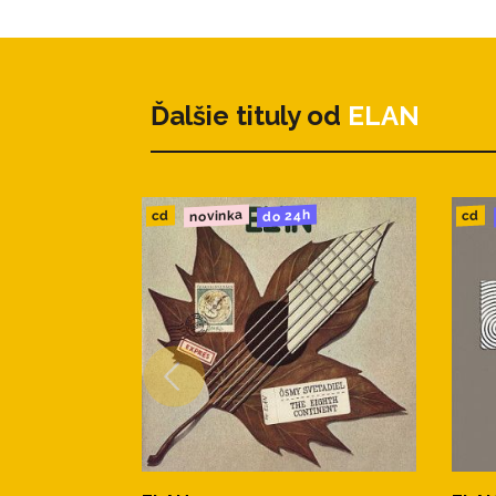
Ďalšie tituly od
ELAN
novinka
do 24h
cd
cd