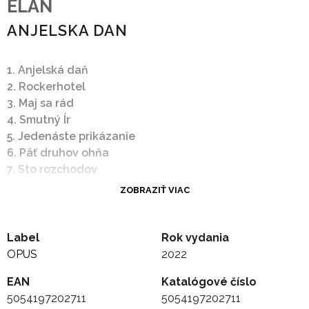
ELAN
ANJELSKA DAN
1. Anjelská daň
2. Rockerhotel
3. Maj sa rád
4. Smutný Ír
5. Jedenáste prikázanie
6. Päť druhov ohňa
7. Sto rozchodov
8. Nežný a plný energie
ZOBRAZIŤ VIAC
9. Cigánka mi vyveštila z dlane
10. To nevadí11. Šťastie
12. Návrat strateného syna
Label
Rok vydania
13. Kde si
OPUS
2022
14. Nepereživaj
EAN
Katalógové číslo
5054197202711
5054197202711