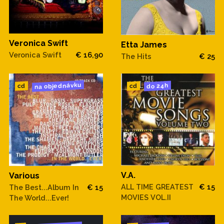
Veronica Swift
Etta James
Veronica Swift
€ 16,90
The Hits
€ 25
na objednávku
do 24h
cd
cd
V.A.
Various
ALL TIME GREATEST
€ 15
The Best...Album In
€ 15
MOVIES VOL.II
The World...Ever!