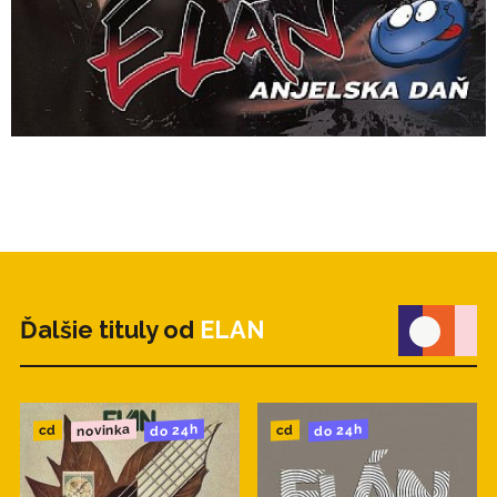
Ďalšie tituly od
ELAN
novinka
do 24h
do 24h
cd
cd