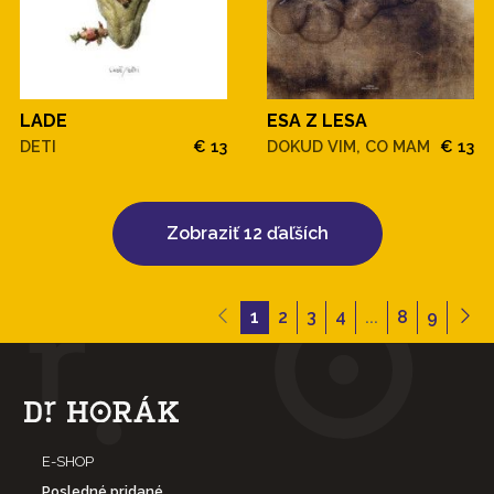
LADE
ESA Z LESA
DETI
€ 13
DOKUD VIM, CO MAM
€ 13
Zobraziť 12 ďaľších
1
2
3
4
...
8
9
E-SHOP
Posledné pridané