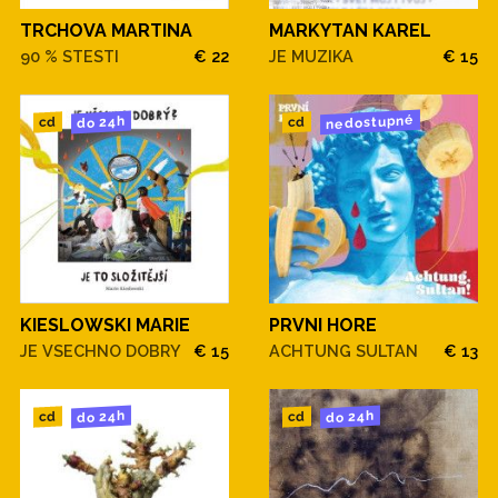
TRCHOVA MARTINA
MARKYTAN KAREL
90 % STESTI
€ 22
JE MUZIKA
€ 15
nedostupné
do 24h
cd
cd
KIESLOWSKI MARIE
PRVNI HORE
JE VSECHNO DOBRY
€ 15
ACHTUNG SULTAN
€ 13
do 24h
do 24h
cd
cd