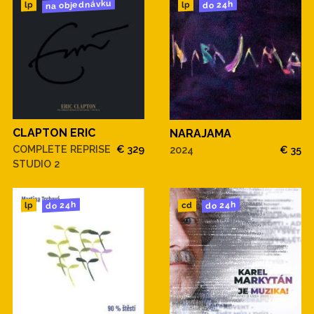
na objednávku
do 24h
lp
lp
CLAPTON ERIC
NARAJAMA
COMPLETE REPRISE
€ 329
2024
€ 35
STUDIO 2
do 24h
do 24h
cd
lp