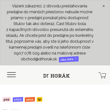
×
Vážení zákazníci, z dôvodu presťahovania
predajne do menších priestorov nebude možné
priamo v predajni ponúkať plnú dostupnosť
titulov tak ako doteraz. Časť titulov bola
z kapacitných dôvodov presunutá do externého
skladu. Ak chcete prísť do predajne po konkrétny
titul, poprosíme vás, aby ste si jeho dostupnosť v
kamennej predajni overili na telefónnom čísle
0907 078 029 alebo na mailovej adrese
obchod@drhorak.sk
viac info
2022
opus
pop
lp