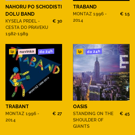
NAHORU PO SCHODISTI
TRABAND
DOLU BAND
MONTAZ 1996 -
€ 15
2014
KYSELA PRDEL -
€ 30
CESTA DO PRAVEKU
1982-1989
novinka
do 24h
do 24h
lp
lp
TRABANT
OASIS
MONTAZ 1996 -
€ 27
STANDING ON THE
€ 45
2014
SHOULDER OF
GIANTS