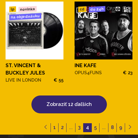
novinka
do 24h
cd
lp
na objednávku
ST. VINCENT &
INE KAFE
BUCKLEY JULES
OPUS4FUNS
€ 23
LIVE IN LONDON
€ 55
Zobraziť 12 ďaľších
1
2
...
3
4
5
...
8
9