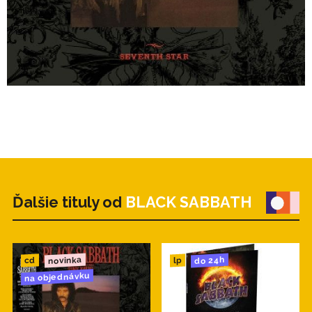
Ďalšie tituly od
BLACK SABBATH
novinka
do 24h
cd
lp
na objednávku