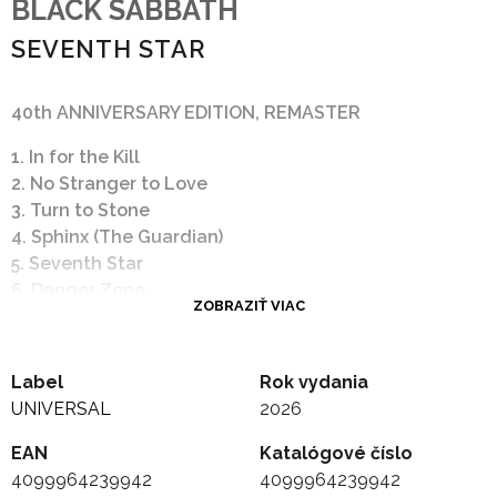
BLACK SABBATH
SEVENTH STAR
40th ANNIVERSARY EDITION, REMASTER
1. In for the Kill
2. No Stranger to Love
3. Turn to Stone
4. Sphinx (The Guardian)
5. Seventh Star
6. Danger Zone
ZOBRAZIŤ VIAC
7. Heart Like a Wheel
8. Angry Heart
9. In Memory
Label
Rok vydania
10. No Stranger to Love (Single Remix)
UNIVERSAL
2026
EAN
Katalógové číslo
4099964239942
4099964239942