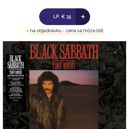
+
LP
€ 35
●
na objednávku - cena sa môže líšiť