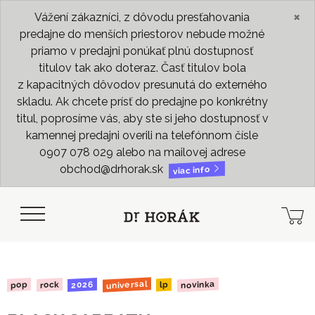
×
Vážení zákazníci, z dôvodu presťahovania
predajne do menších priestorov nebude možné
priamo v predajni ponúkať plnú dostupnosť
titulov tak ako doteraz. Časť titulov bola
z kapacitných dôvodov presunutá do externého
skladu. Ak chcete prísť do predajne po konkrétny
titul, poprosíme vás, aby ste si jeho dostupnosť v
kamennej predajni overili na telefónnom čísle
0907 078 029 alebo na mailovej adrese
obchod@drhorak.sk
viac info
universal
novinka
2026
rock
pop
lp