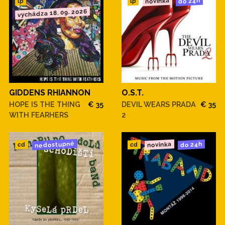
novinka
do 24h
lp
lp
vychádza 18. 09. 2026
GIDDENS RHIANNON
O.S.T.
HOPE IS THE THING
€ 35
DEVIL WEARS PRADA
€ 35
WITH FEARHERS
2
nedostupné
novinka
do 24h
cd
cd