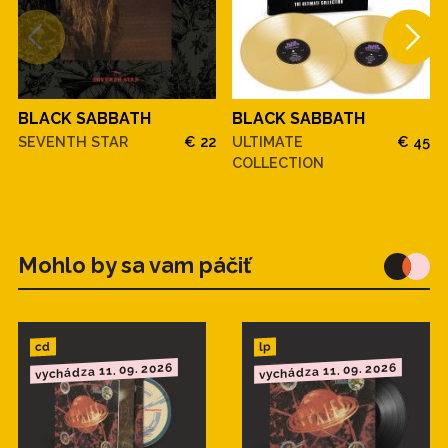
BLACK SABBATH
BLACK SABBATH
SEVENTH STAR
€ 22
ULTIMATE
€ 45
COLLECTION
Mohlo by sa vam páčiť
cd
lp
vychádza 11. 09. 2026
vychádza 11. 09. 2026