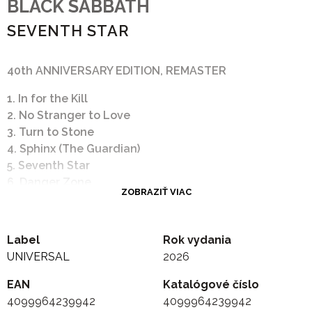
BLACK SABBATH
SEVENTH STAR
40th ANNIVERSARY EDITION, REMASTER
1. In for the Kill
2. No Stranger to Love
3. Turn to Stone
4. Sphinx (The Guardian)
5. Seventh Star
6. Danger Zone
ZOBRAZIŤ VIAC
7. Heart Like a Wheel
8. Angry Heart
9. In Memory
Label
Rok vydania
10. No Stranger to Love (Single Remix)
UNIVERSAL
2026
EAN
Katalógové číslo
4099964239942
4099964239942