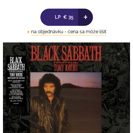
+
LP
€ 35
●
na objednávku - cena sa môže líšiť