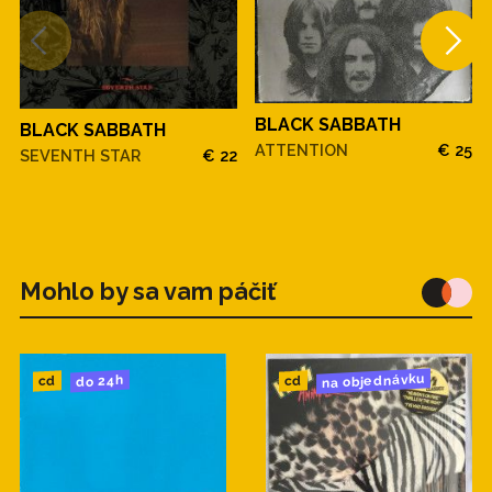
BLACK SABBATH
BLACK SABBATH
ATTENTION
€ 25
SEVENTH STAR
€ 22
Mohlo by sa vam páčiť
na objednávku
do 24h
cd
cd