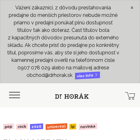
×
Vážení zákazníci, z dôvodu presťahovania
predajne do menších priestorov nebude možné
priamo v predajni ponúkať plnú dostupnosť
titulov tak ako doteraz. Časť titulov bola
z kapacitných dôvodov presunutá do externého
skladu. Ak chcete prísť do predajne po konkrétny
titul, poprosíme vás, aby ste si jeho dostupnosť v
kamennej predajni overili na telefónnom čísle
0907 078 029 alebo na mailovej adrese
obchod@drhorak.sk
viac info
universal
novinka
2026
rock
pop
lp