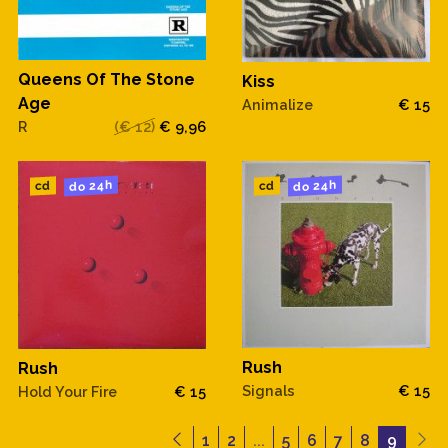
Queens Of The Stone
Kiss
Age
Animalize
€ 15
R
(€ 12)
€ 9,96
do 24h
do 24h
cd
cd
Rush
Rush
Signals
€ 15
Hold Your Fire
€ 15
1
2
...
5
6
7
8
9