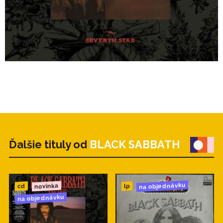
Ďalšie tituly od
BLACK SABBATH
na objednávku
novinka
cd
lp
na objednávku