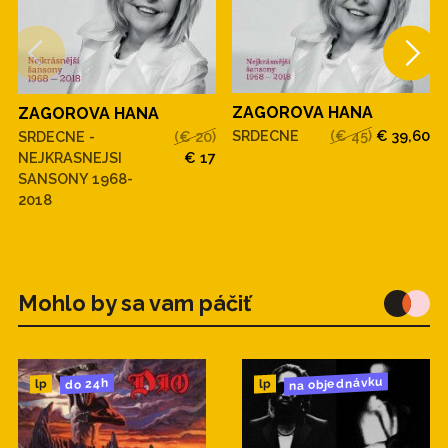
ZAGOROVA HANA
ZAGOROVA HANA
SRDECNE
(€ 45)
€ 39,60
SRDECNE -
(€ 20)
NEJKRASNEJSI
€ 17
SANSONY 1968-
2018
Mohlo by sa vam páčiť
na objednávku
do 24h
lp
lp