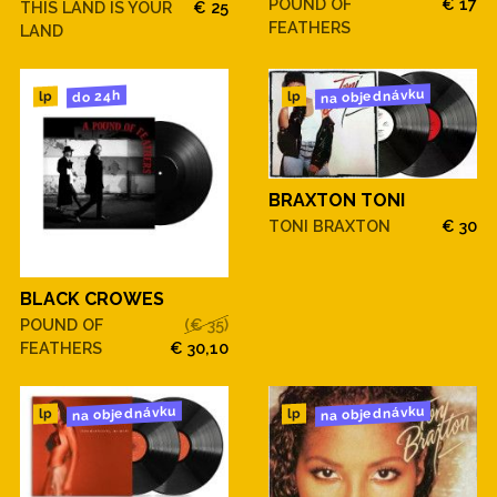
POUND OF
€ 17
THIS LAND IS YOUR
€ 25
FEATHERS
LAND
na objednávku
do 24h
lp
lp
BRAXTON TONI
TONI BRAXTON
€ 30
BLACK CROWES
POUND OF
(€ 35)
FEATHERS
€ 30,10
na objednávku
na objednávku
lp
lp