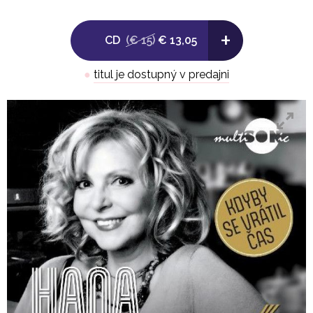
10. Já se vznáším
+
11. Mys dobrých nadějí
CD
(€ 15)
€ 13,05
12. Duhová víla
13. Zdá se
●
titul je dostupný v predajni
14. Dopis na rozloučenou
BONUS
15. Krev a šroubky
16. Nápad (Everybody's Rocking)
17. Moře samoty