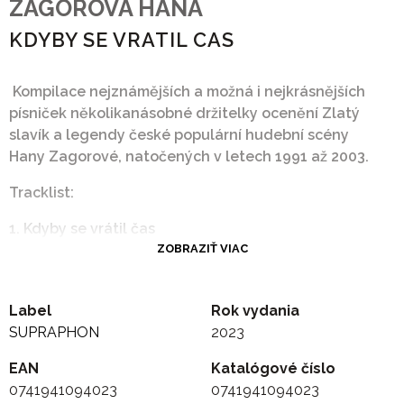
ZAGOROVA HANA
KDYBY SE VRATIL CAS
Kompilace nejznámějších a možná i nejkrásnějších
písniček několikanásobné držitelky ocenění Zlatý
slavík a legendy české populární hudební scény
Hany Zagorové, natočených v letech 1991 až 2003.
Tracklist:
1. Kdyby se vrátil čas
2. Zůstaň tady léto (Damdybydyby)
ZOBRAZIŤ VIAC
3. Smůlu máš
4. Navěky zůstane čas
Label
Rok vydania
5. Je naprosto nezbytné
SUPRAPHON
2023
6. Usnul nám, spí
7. Hej, mistře basů (Mister Bass Man)
EAN
Katalógové číslo
8. Ahoj léto
0741941094023
0741941094023
9. Cesta ke štěstí