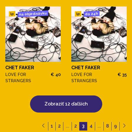
na objednávku
do 24h
lp
lp
CHET FAKER
CHET FAKER
LOVE FOR
€ 40
LOVE FOR
€ 35
STRANGERS
STRANGERS
Zobraziť 12 ďaľších
1
2
...
2
3
4
...
8
9