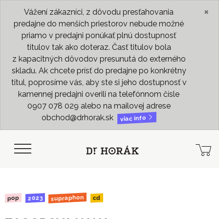
×
Vážení zákazníci, z dôvodu presťahovania
predajne do menších priestorov nebude možné
priamo v predajni ponúkať plnú dostupnosť
titulov tak ako doteraz. Časť titulov bola
z kapacitných dôvodov presunutá do externého
skladu. Ak chcete prísť do predajne po konkrétny
titul, poprosíme vás, aby ste si jeho dostupnosť v
kamennej predajni overili na telefónnom čísle
0907 078 029 alebo na mailovej adrese
obchod@drhorak.sk
viac info
supraphon
2023
pop
cd