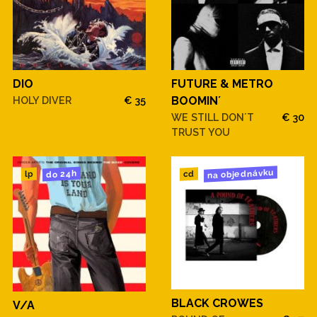
DIO
FUTURE & METRO
HOLY DIVER
€ 35
BOOMIN´
WE STILL DON´T
€ 30
TRUST YOU
na objednávku
do 24h
cd
lp
BLACK CROWES
V/A