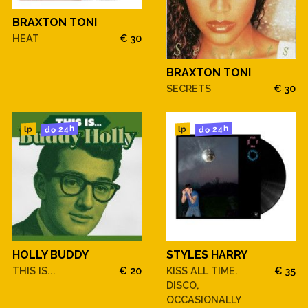
BRAXTON TONI
HEAT
€ 30
BRAXTON TONI
SECRETS
€ 30
do 24h
do 24h
lp
lp
HOLLY BUDDY
STYLES HARRY
THIS IS...
€ 20
KISS ALL TIME.
€ 35
DISCO,
OCCASIONALLY