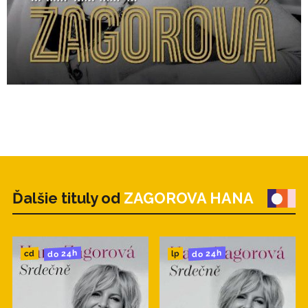
Ďalšie tituly od
ZAGOROVA HANA
do 24h
do 24h
cd
lp