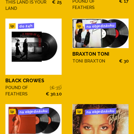
POUND OF
€ 17
THIS LAND IS YOUR
€ 25
FEATHERS
LAND
na objednávku
do 24h
lp
lp
BRAXTON TONI
TONI BRAXTON
€ 30
BLACK CROWES
POUND OF
(€ 35)
FEATHERS
€ 30,10
na objednávku
na objednávku
lp
lp