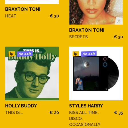
BRAXTON TONI
HEAT
€ 30
BRAXTON TONI
SECRETS
€ 30
do 24h
do 24h
lp
lp
HOLLY BUDDY
STYLES HARRY
THIS IS...
€ 20
KISS ALL TIME.
€ 35
DISCO,
OCCASIONALLY