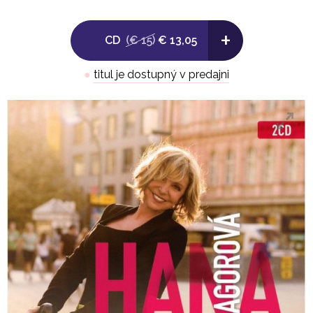
13. Honey 5:04
14. Jinak to nejde (Guardian Angel) 4:09
+
CD
(€ 15)
€ 13,05
CD2: Maluj zase obrázky 2
1. Kdyby se vrátil čas 4:09
●
titul je dostupný v predajni
2. Gvendolína 3:35
3. Sloky trochu smutné lásky 4:45
4. Modrá čajovna 2:57
5. Mys dobrých nadějí 3:18
6. Hej mistře basů 2:33
7. To by nebylo fér 3:36
8. Ubohý beránek 4:55
9. Černý páv 3:44
10. Kapky 4:49
11. Náš dům zní smíchem 2:25
12. Co stalo se stalo 3:32
13. Rybičko zlatá přeju si 2:42
14. Zásnuby 3:47
15. On je někdo 4:10