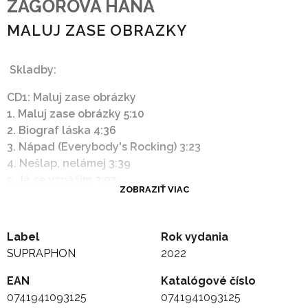
ZAGOROVA HANA
MALUJ ZASE OBRAZKY
Skladby:
CD1: Maluj zase obrázky
1. Maluj zase obrázky 5:10
2. Biograf láska 4:36
3. Nápad (Everybody's Rocking) 3:23
4. Nešlap, nelámej 3:39
5. Já se vznáším 3:07
ZOBRAZIŤ VIAC
6. Usnul nám, spí 2:43
7. Spěchám (Queen of Hearts) 3:12
8. Studánko stříbrná 2:55
Label
Rok vydania
9. Zdá se 3:06
SUPRAPHON
2022
10. Málokdo ví (Sambario) 4:21
11. Cesta ke štěstí 3:18
EAN
Katalógové číslo
12. Duhová víla 2:46
0741941093125
0741941093125