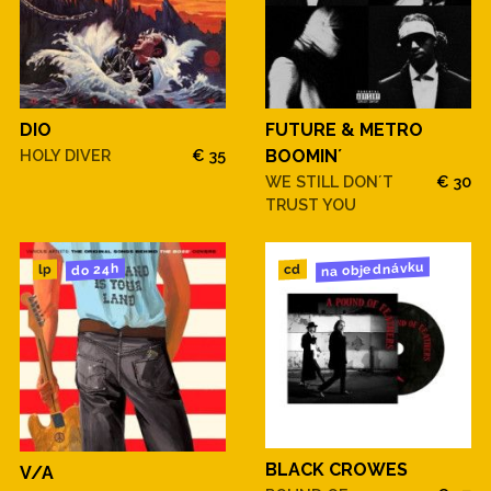
DIO
FUTURE & METRO
HOLY DIVER
€ 35
BOOMIN´
WE STILL DON´T
€ 30
TRUST YOU
na objednávku
do 24h
cd
lp
BLACK CROWES
V/A