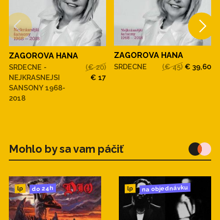
ZAGOROVA HANA
ZAGOROVA HANA
SRDECNE
(€ 45)
€ 39,60
SRDECNE -
(€ 20)
NEJKRASNEJSI
€ 17
SANSONY 1968-
2018
Mohlo by sa vam páčiť
na objednávku
do 24h
lp
lp