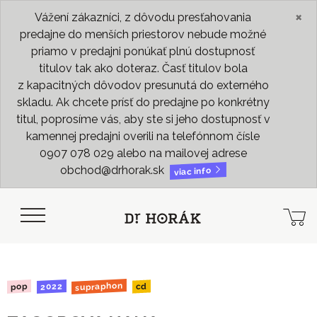
×
Vážení zákazníci, z dôvodu presťahovania
predajne do menších priestorov nebude možné
priamo v predajni ponúkať plnú dostupnosť
titulov tak ako doteraz. Časť titulov bola
z kapacitných dôvodov presunutá do externého
skladu. Ak chcete prísť do predajne po konkrétny
titul, poprosíme vás, aby ste si jeho dostupnosť v
kamennej predajni overili na telefónnom čísle
0907 078 029 alebo na mailovej adrese
obchod@drhorak.sk
viac info
supraphon
2022
pop
cd