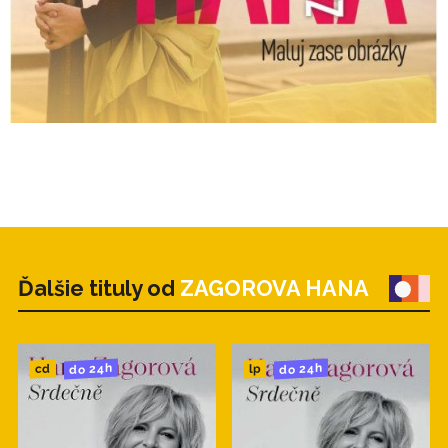
16. Sláva je bál 4:22
Ďalšie tituly od
ZAGOROVA HANA
do 24h
do 24h
cd
lp