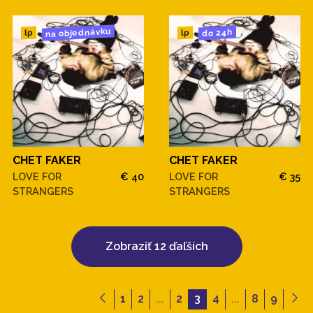
na objednávku
do 24h
lp
lp
CHET FAKER
CHET FAKER
LOVE FOR
€ 40
LOVE FOR
€ 35
STRANGERS
STRANGERS
Zobraziť 12 ďaľších
1
2
...
2
3
4
...
8
9