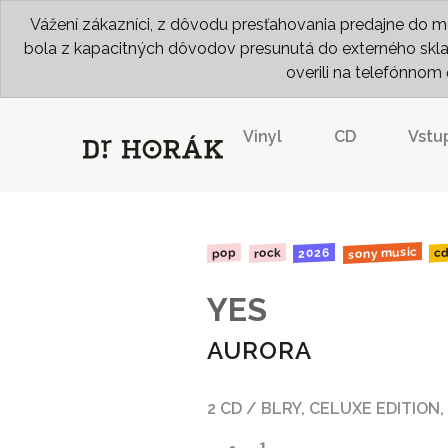
Vážení zákazníci, z dôvodu presťahovania predajne do me
bola z kapacitných dôvodov presunutá do externého skladu
overili na telefónno
Vinyl
CD
Vstu
sony music
2026
rock
pop
c
YES
AURORA
2 CD / BLRY, CELUXE EDITION,
- 1 -