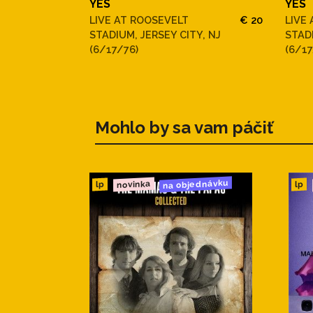
YES
YES
LIVE AT ROOSEVELT
€ 20
LIVE
STADIUM, JERSEY CITY, NJ
STADI
(6/17/76)
(6/17
Mohlo by sa vam páčiť
na objednávku
novinka
lp
lp