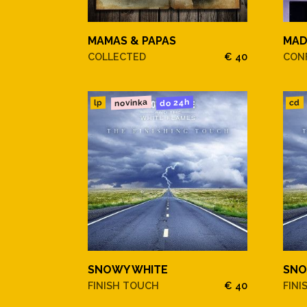
MAMAS & PAPAS
MA
COLLECTED
€ 40
CONF
novinka
do 24h
cd
lp
SNOWY WHITE
SNO
FINISH TOUCH
€ 40
FINI