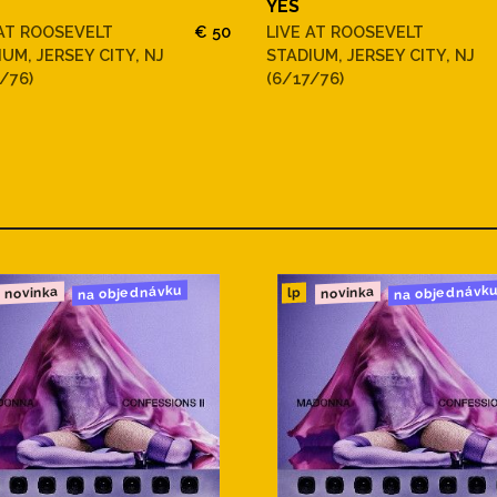
YES
 AT ROOSEVELT
€ 50
LIVE AT ROOSEVELT
UM, JERSEY CITY, NJ
STADIUM, JERSEY CITY, NJ
/76)
(6/17/76)
na objednávku
na objednávk
novinka
novinka
lp