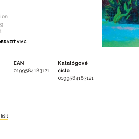
tion
ng
t
BRAZIŤ VIAC
k
gence
EAN
Katalógové
0199584183121
číslo
er Roll
0199584183121
tion
ng
t
íšiť
k