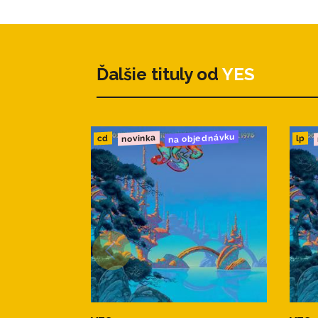
8. Emotional Intelli
9. Jambustin'
10. Watching the Riv
- 3 -
Ďalšie tituly od
YES
1. Aurora
2. Turnaround Situa
3. Love Lies Dreami
4. Countermovemen
na objednávku
novinka
cd
lp
5. Ariadne
6. All Hands On Dec
7. Outside the Box
8. Emotional Intelli
9. Jambustin'
10. Watching the Riv