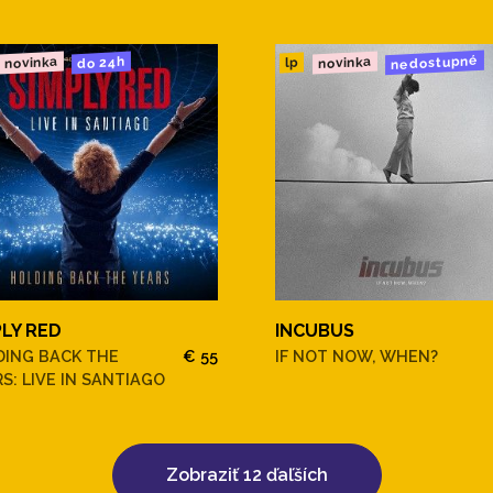
nedostupné
novinka
novinka
do 24h
lp
PLY RED
INCUBUS
DING BACK THE
€ 55
IF NOT NOW, WHEN?
S: LIVE IN SANTIAGO
Zobraziť 12 ďaľších