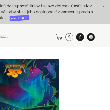
×
ú dostupnosť titulov tak ako doteraz. Časť titulov
vás, aby ste si jeho dostupnosť v kamennej predajni
ak.sk
viac info