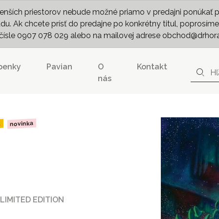
nších priestorov nebude možné priamo v predajni ponúkať pln
. Ak chcete prísť do predajne po konkrétny titul, poprosíme 
m čísle 0907 078 029 alebo na mailovej adrese obchod@drhor
penky
Pavian
O
Kontakt
nás
novinka
d
 LIMITED EDITION