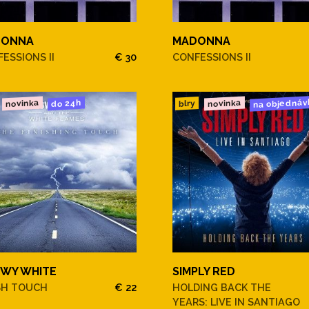
DONNA
MADONNA
ESSIONS II
€ 30
CONFESSIONS II
na objednáv
novinka
novinka
do 24h
blry
WY WHITE
SIMPLY RED
SH TOUCH
€ 22
HOLDING BACK THE
YEARS: LIVE IN SANTIAGO