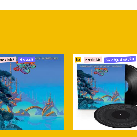
gence
er Roll
tion
ng
t
na objednávku
novinka
novinka
do 24h
lp
k
gence
er Roll