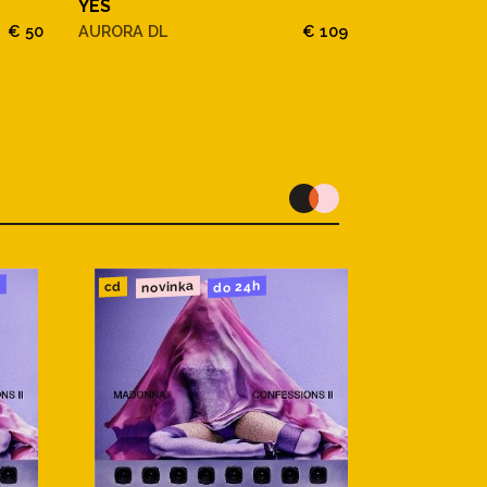
YES
YES
€ 50
AURORA DL
€ 109
AURORA
u
novinka
do 24h
cd