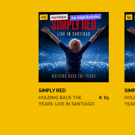
na objednávku
novinka
cd
lp
SIMPLY RED
SIM
HOLDING BACK THE
€ 65
HOL
YEARS: LIVE IN SANTIAGO
YEAR