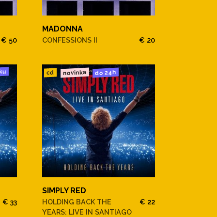
MADONNA
€ 50
CONFESSIONS II
€ 20
ku
novinka
do 24h
cd
SIMPLY RED
€ 33
HOLDING BACK THE
€ 22
YEARS: LIVE IN SANTIAGO