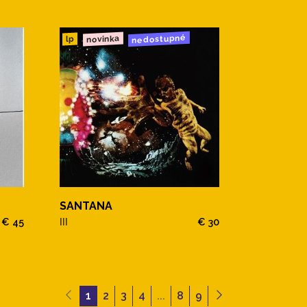
nedostupné
novinka
lp
SANTANA
€ 45
III
€ 30
1
2
3
4
...
8
9