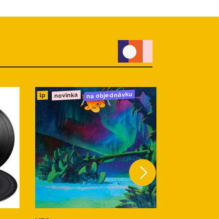
na objednávku
novinka
novinka
cd
lp