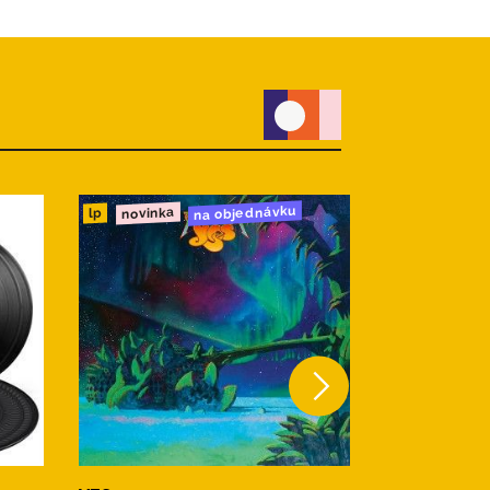
na objednávku
novinka
novinka
cd
lp