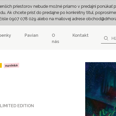
nších priestorov nebude možné priamo v predajni ponúkať pln
. Ak chcete prísť do predajne po konkrétny titul, poprosíme 
m čísle 0907 078 029 alebo na mailovej adrese obchod@drhor
penky
Pavian
O
Kontakt
nás
novinka
d
 LIMITED EDITION