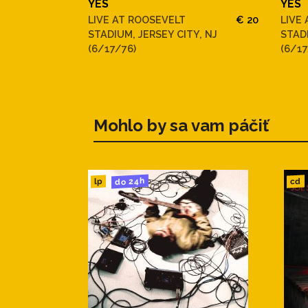
YES
YES
LIVE AT ROOSEVELT
€ 20
LIVE
STADIUM, JERSEY CITY, NJ
STADI
(6/17/76)
(6/17
Mohlo by sa vam páčiť
do 24h
cd
lp