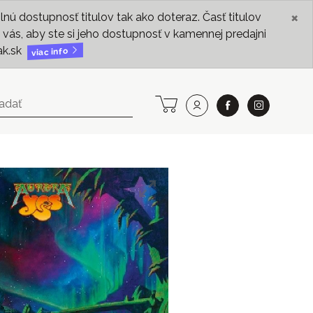
×
ú dostupnosť titulov tak ako doteraz. Časť titulov
vás, aby ste si jeho dostupnosť v kamennej predajni
ak.sk
viac info