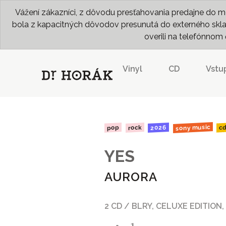
Vážení zákazníci, z dôvodu presťahovania predajne do me
bola z kapacitných dôvodov presunutá do externého skladu
overili na telefónno
Vinyl
CD
Vstu
sony music
2026
rock
pop
c
YES
AURORA
2 CD / BLRY, CELUXE EDITION,
- 1 -