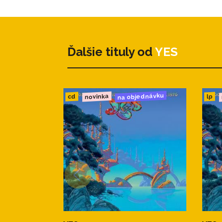
8. Emotional Intelli
9. Jambustin'
10. Watching the Riv
- 3 -
Ďalšie tituly od
YES
1. Aurora
2. Turnaround Situa
3. Love Lies Dreami
4. Countermovemen
na objednávku
novinka
cd
lp
5. Ariadne
6. All Hands On Dec
7. Outside the Box
8. Emotional Intelli
9. Jambustin'
10. Watching the Riv