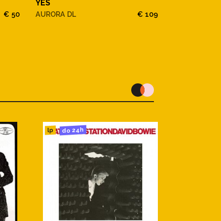
YES
YES
€ 50
AURORA DL
€ 109
AURORA
do 24h
lp