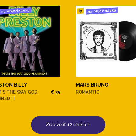
na objednávku
na objednávku
lp
STON BILLY
MARS BRUNO
T´S THE WAY GOD
€ 35
ROMANTIC
NED IT
Zobraziť 12 ďaľších