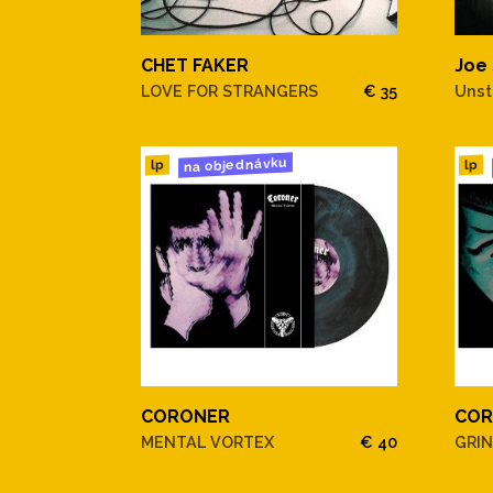
CHET FAKER
Joe 
LOVE FOR STRANGERS
€ 35
Uns
na objednávku
lp
lp
CORONER
COR
MENTAL VORTEX
€ 40
GRIN