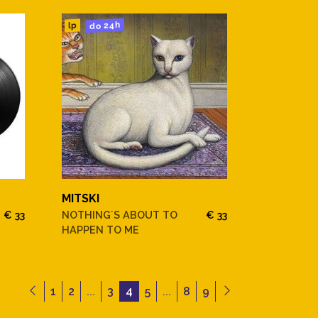
do 24h
lp
MITSKI
€ 33
NOTHING´S ABOUT TO
€ 33
HAPPEN TO ME
1
2
...
3
4
5
...
8
9