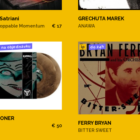
Satriani
GRECHUTA MAREK
toppable Momentum
€ 17
ANAWA
na objednávku
do 24h
lp
ONER
FERRY BRYAN
€ 50
BITTER SWEET