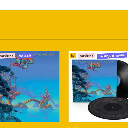
gence
er Roll
tion
ng
t
na objednávku
novinka
novinka
do 24h
lp
k
gence
er Roll