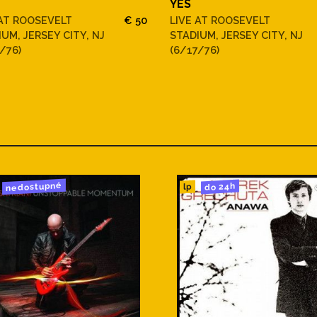
YES
 AT ROOSEVELT
€ 50
LIVE AT ROOSEVELT
UM, JERSEY CITY, NJ
STADIUM, JERSEY CITY, NJ
/76)
(6/17/76)
nedostupné
do 24h
lp