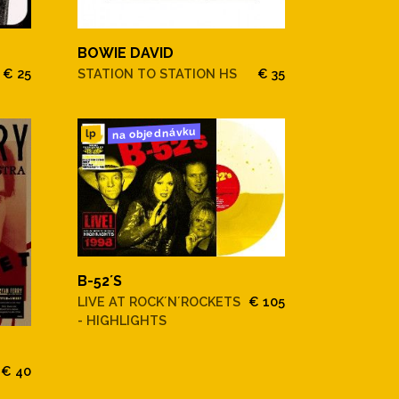
BOWIE DAVID
€ 25
STATION TO STATION HS
€ 35
na objednávku
lp
B-52´S
LIVE AT ROCK´N´ROCKETS
€ 105
- HIGHLIGHTS
€ 40