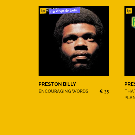
na objednávku
lp
lp
PRESTON BILLY
PRE
ENCOURAGING WORDS
€ 35
THA
PLAN