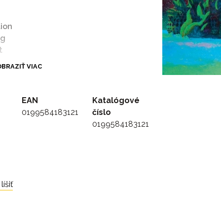
tion
ng
t
BRAZIŤ VIAC
k
gence
EAN
Katalógové
0199584183121
číslo
er Roll
0199584183121
tion
ng
t
íšiť
k