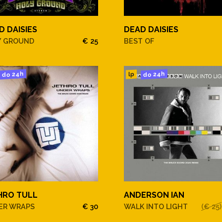
D DAISIES
DEAD DAISIES
Y GROUND
€ 25
BEST OF
do 24h
do 24h
lp
HRO TULL
ANDERSON IAN
ER WRAPS
€ 30
WALK INTO LIGHT
(€ 25)