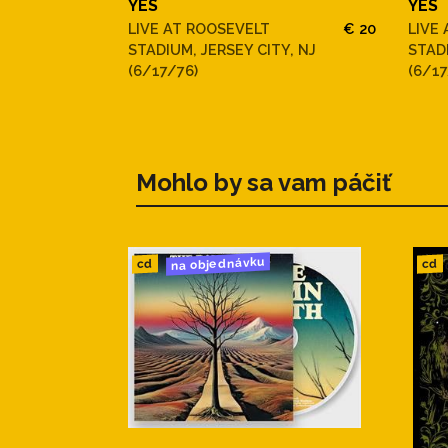
YES
YES
LIVE AT ROOSEVELT
€ 20
LIVE
STADIUM, JERSEY CITY, NJ
STADI
(6/17/76)
(6/17
Mohlo by sa vam páčiť
na objednávku
cd
cd