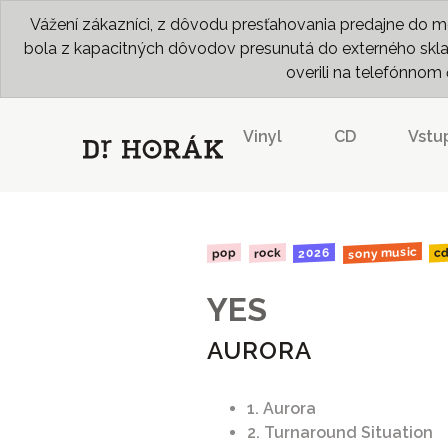
Vážení zákazníci, z dôvodu presťahovania predajne do me
bola z kapacitných dôvodov presunutá do externého skladu
overili na telefónno
Vinyl
CD
Vstu
sony music
2026
rock
pop
c
YES
AURORA
1. Aurora
2. Turnaround Situation