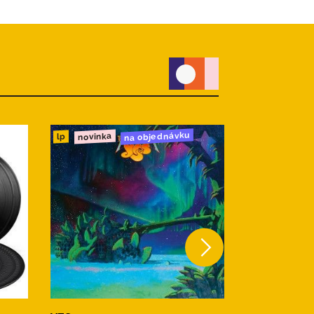
na objednávku
novinka
novinka
cd
lp