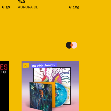
YES
YES
€ 50
AURORA DL
€ 109
AURORA
na objednávku
cd