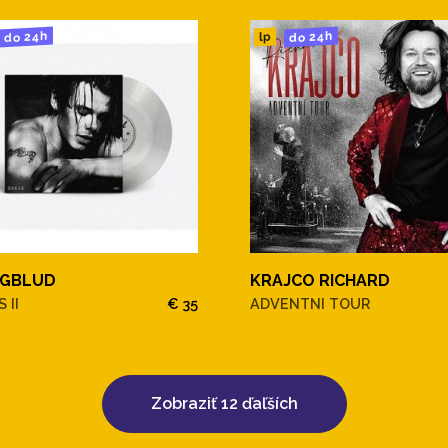
do 24h
do 24h
lp
GBLUD
KRAJCO RICHARD
 II
€ 35
ADVENTNI TOUR
Zobraziť 12 ďaľších