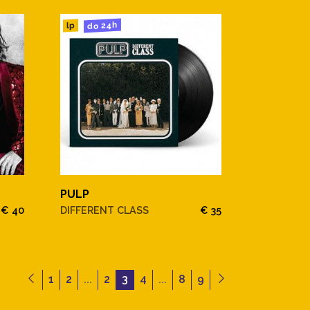
do 24h
lp
PULP
€ 40
DIFFERENT CLASS
€ 35
1
2
...
2
3
4
...
8
9