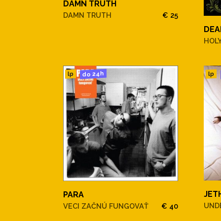
DAMN TRUTH
DAMN TRUTH
€ 25
DEA
HOL
do 24h
lp
lp
JET
PARA
UND
VECI ZAČNÚ FUNGOVAŤ
€ 40