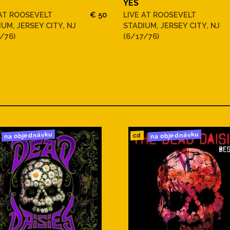
YES
 AT ROOSEVELT
€ 50
LIVE AT ROOSEVELT
UM, JERSEY CITY, NJ
STADIUM, JERSEY CITY, NJ
/76)
(6/17/76)
na objednávku
na objednávku
cd