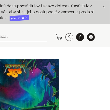
×
ú dostupnosť titulov tak ako doteraz. Časť titulov
vás, aby ste si jeho dostupnosť v kamennej predajni
ak.sk
viac info