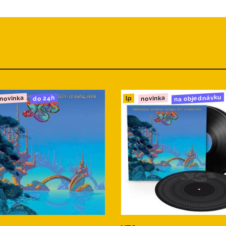
na objednávku
novinka
novinka
do 24h
lp