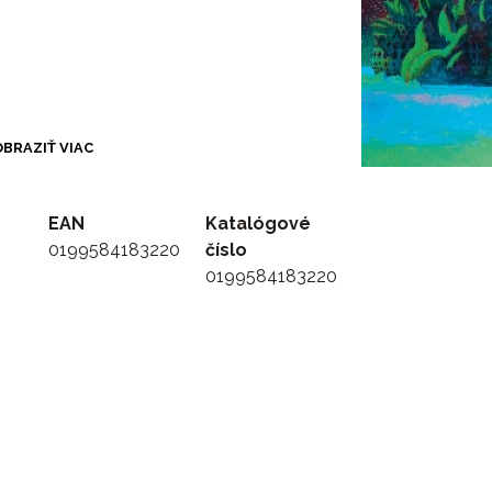
BRAZIŤ VIAC
ll
EAN
Katalógové
0199584183220
číslo
0199584183220