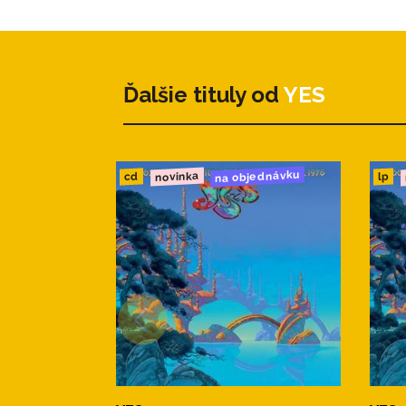
Ďalšie tituly od
YES
na objednávku
novinka
cd
lp