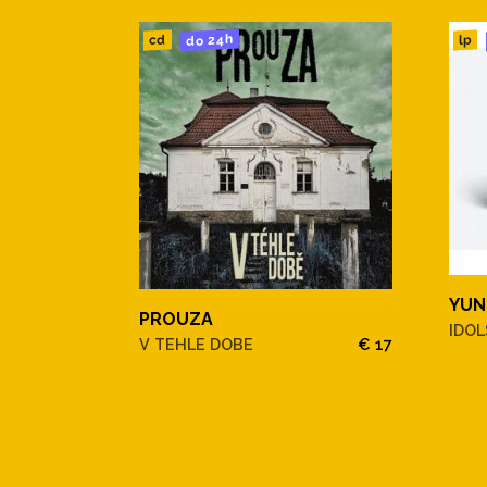
do 24h
cd
lp
YUN
PROUZA
IDOLS
V TEHLE DOBE
€ 17