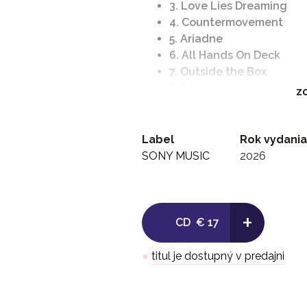
3. Love Lies Dreaming
4. Countermovement
5. Ariadne
6. All Hands On Deck
7. Outside the Box
8. Emotional Intelligence
ZO
9. Jambustin'
10. Watching the River Ro
Label
Rok vydania
SONY MUSIC
2026
+
CD
€ 17
●
titul je dostupný v predajni