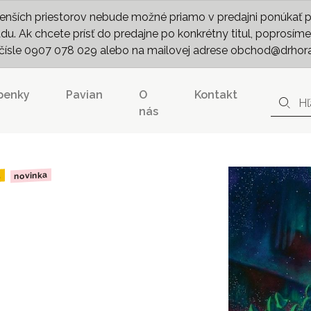
nších priestorov nebude možné priamo v predajni ponúkať pln
. Ak chcete prísť do predajne po konkrétny titul, poprosíme 
m čísle 0907 078 029 alebo na mailovej adrese obchod@drhor
penky
Pavian
O
Kontakt
nás
novinka
d