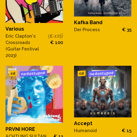
Kafka Band
Various
Der Process
€ 35
Eric Clapton's
(€ 125)
Crossroads
€ 100
(Guitar Festival
2023)
nedostupné
nedostupné
cd
cd
Accept
PRVNI HORE
Humanoid
€ 15
ACHTUNG SULTAN
€ 13