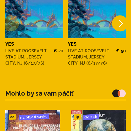
YES
YES
LIVE AT ROOSEVELT
€ 20
LIVE AT ROOSEVELT
€ 50
STADIUM, JERSEY
STADIUM, JERSEY
CITY, NJ (6/17/76)
CITY, NJ (6/17/76)
Mohlo by sa vam páčiť
na objednávku
do 24h
cd
lp