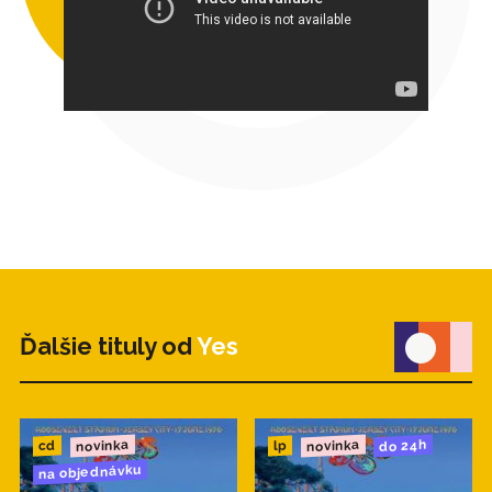
Ďalšie tituly od
Yes
novinka
novinka
do 24h
cd
lp
na objednávku