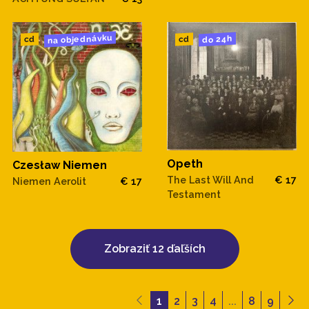
na objednávku
do 24h
cd
cd
Opeth
Czesław Niemen
The Last Will And
€ 17
Niemen Aerolit
€ 17
Testament
Zobraziť 12 ďaľších
1
2
3
4
...
8
9