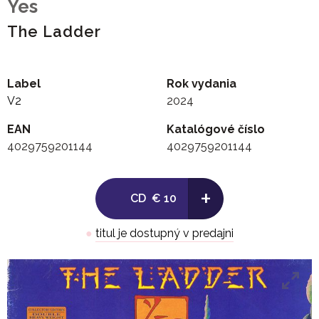
Yes
The Ladder
Label
Rok vydania
V2
2024
EAN
Katalógové číslo
4029759201144
4029759201144
+
CD
€ 10
●
titul je dostupný v predajni