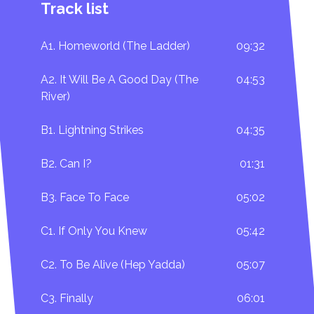
Track list
A1. Homeworld (The Ladder)
09:32
A2. It Will Be A Good Day (The
04:53
River)
B1. Lightning Strikes
04:35
B2. Can I?
01:31
B3. Face To Face
05:02
C1. If Only You Knew
05:42
C2. To Be Alive (Hep Yadda)
05:07
C3. Finally
06:01