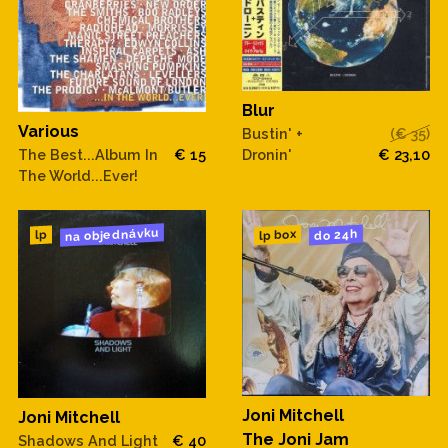
Blur
Various
Bustin' +
(€ 35)
Dronin'
€ 23,10
The Best...Album In
€ 15
The World...Ever!
na objednávku
do 24h
lp box
lp
Joni Mitchell
Joni Mitchell
The Joni Jam
Shadows And Light
€ 40