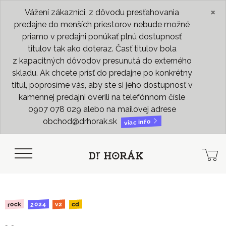
×
Vážení zákazníci, z dôvodu presťahovania
predajne do menších priestorov nebude možné
priamo v predajni ponúkať plnú dostupnosť
titulov tak ako doteraz. Časť titulov bola
z kapacitných dôvodov presunutá do externého
skladu. Ak chcete prísť do predajne po konkrétny
titul, poprosíme vás, aby ste si jeho dostupnosť v
kamennej predajni overili na telefónnom čísle
0907 078 029 alebo na mailovej adrese
obchod@drhorak.sk
viac info
2024
rock
cd
v2