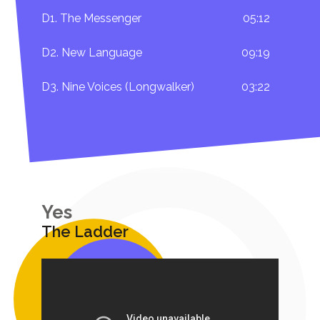
D1. The Messenger
05:12
D2. New Language
09:19
D3. Nine Voices (Longwalker)
03:22
Yes
The Ladder