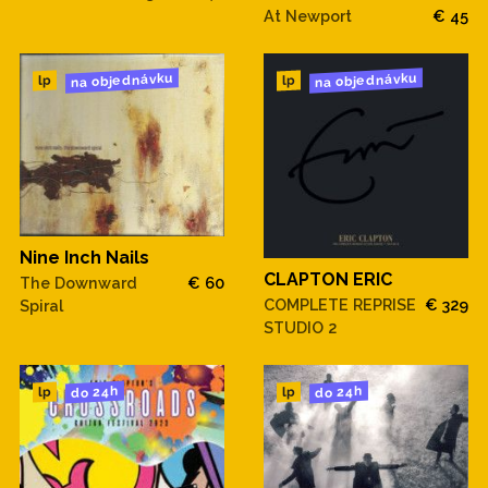
At Newport
€ 45
na objednávku
na objednávku
lp
lp
Nine Inch Nails
CLAPTON ERIC
The Downward
€ 60
COMPLETE REPRISE
€ 329
Spiral
STUDIO 2
do 24h
do 24h
lp
lp