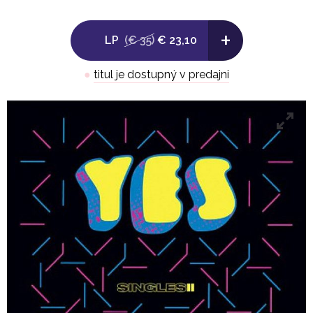
+
LP
(€ 35)
€ 23,10
●
titul je dostupný v predajni