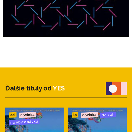
Ďalšie tituly od
YES
novinka
novinka
do 24h
cd
lp
na objednávku