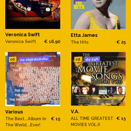
Veronica Swift
Etta James
Veronica Swift
€ 16,90
The Hits
€ 25
na objednávku
do 24h
cd
cd
V.A.
Various
ALL TIME GREATEST
€ 15
The Best...Album In
€ 15
MOVIES VOL.II
The World...Ever!