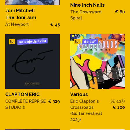
Nine Inch Nails
Joni Mitchell
The Downward
€ 60
The Joni Jam
Spiral
At Newport
€ 45
na objednávku
do 24h
lp
lp
CLAPTON ERIC
Various
COMPLETE REPRISE
€ 329
Eric Clapton's
(€ 125)
STUDIO 2
Crossroads
€ 100
(Guitar Festival
2023)