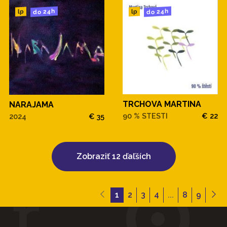
do 24h
do 24h
lp
lp
TRCHOVA MARTINA
NARAJAMA
90 % STESTI
€ 22
2024
€ 35
Zobraziť 12 ďaľších
1
2
3
4
...
8
9