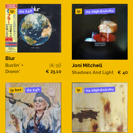
na objednávku
do 24h
lp
lp
Blur
Bustin' +
(€ 35)
Joni Mitchell
Dronin'
€ 23,10
Shadows And Light
€ 40
na objednávku
do 24h
lp box
lp