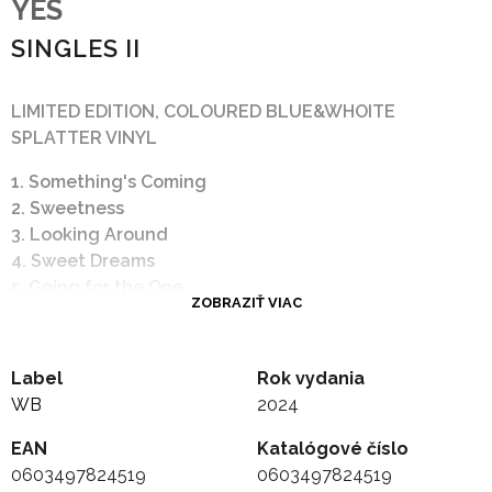
YES
SINGLES II
LIMITED EDITION, COLOURED BLUE&WHOITE
SPLATTER VINYL
1. Something's Coming
2. Sweetness
3. Looking Around
4. Sweet Dreams
5. Going for the One
ZOBRAZIŤ VIAC
6. It Can Happen
7. Rhythm of Love
8. Love Will Find a Way
Label
Rok vydania
9. Make It Easy
WB
2024
EAN
Katalógové číslo
0603497824519
0603497824519