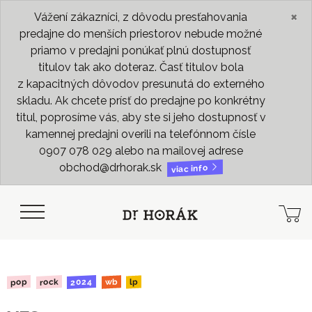
×
Vážení zákazníci, z dôvodu presťahovania
predajne do menších priestorov nebude možné
priamo v predajni ponúkať plnú dostupnosť
titulov tak ako doteraz. Časť titulov bola
z kapacitných dôvodov presunutá do externého
skladu. Ak chcete prísť do predajne po konkrétny
titul, poprosíme vás, aby ste si jeho dostupnosť v
kamennej predajni overili na telefónnom čísle
0907 078 029 alebo na mailovej adrese
obchod@drhorak.sk
viac info
2024
rock
pop
wb
lp