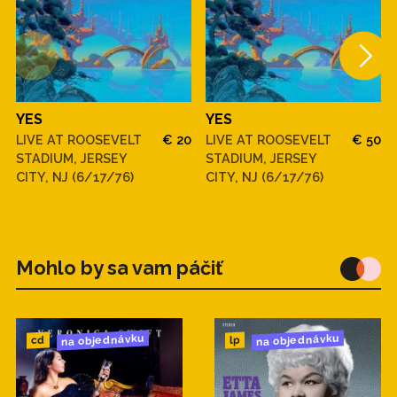
YES
YES
LIVE AT ROOSEVELT
€ 20
LIVE AT ROOSEVELT
€ 50
STADIUM, JERSEY
STADIUM, JERSEY
CITY, NJ (6/17/76)
CITY, NJ (6/17/76)
Mohlo by sa vam páčiť
na objednávku
na objednávku
cd
lp