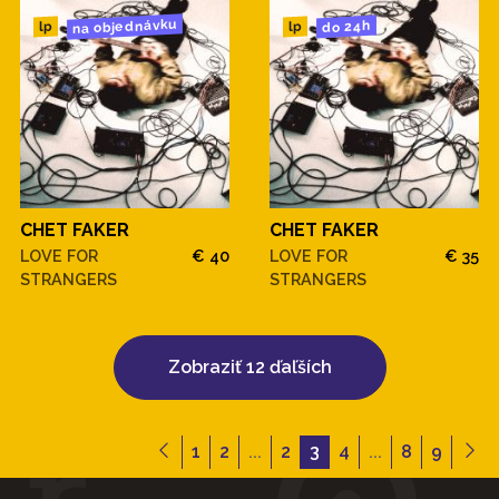
na objednávku
do 24h
lp
lp
CHET FAKER
CHET FAKER
LOVE FOR
€ 40
LOVE FOR
€ 35
STRANGERS
STRANGERS
Zobraziť 12 ďaľších
1
2
...
2
3
4
...
8
9