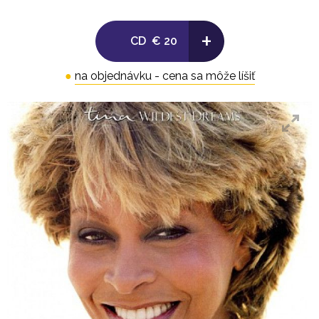
12. Dancing in My Dreams
+
CD2: Bonus Tracks / Mixes
CD
€ 20
1. In Your Wildest Dreams (feat. Barry White) (Radio
Edit)
●
na objednávku - cena sa môže líšiť
2. Do Something
3. Love Is A Beautiful Thing
4. The Difference Between Us
5. Something Special
6. Something Beautiful Remains ('Joe' Urban Remix
Edit)
7. Goldeneye (Urban Accapella Mix)
8. Goldeneye [Morales Club Mix]
9. Whatever You Want (The Massive Jungle Mix)
10. Whatever You Want (Tee's Freeze Mix)