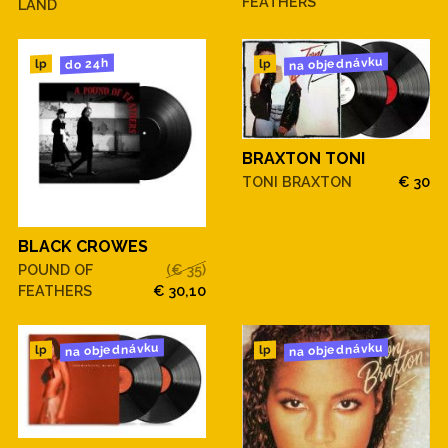
FEATHERS
LAND
na objednávku
do 24h
lp
lp
BRAXTON TONI
TONI BRAXTON
€ 30
BLACK CROWES
POUND OF
(€ 35)
FEATHERS
€ 30,10
na objednávku
na objednávku
lp
lp