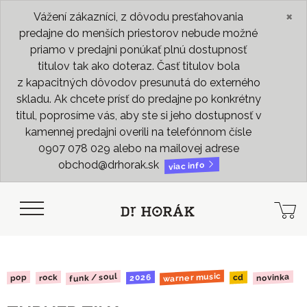
×
Vážení zákazníci, z dôvodu presťahovania
predajne do menších priestorov nebude možné
priamo v predajni ponúkať plnú dostupnosť
titulov tak ako doteraz. Časť titulov bola
z kapacitných dôvodov presunutá do externého
skladu. Ak chcete prísť do predajne po konkrétny
titul, poprosíme vás, aby ste si jeho dostupnosť v
kamennej predajni overili na telefónnom čísle
0907 078 029 alebo na mailovej adrese
obchod@drhorak.sk
viac info
warner music
funk / soul
novinka
2026
rock
pop
cd