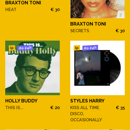
BRAXTON TONI
HEAT
€ 30
BRAXTON TONI
SECRETS
€ 30
do 24h
do 24h
lp
lp
HOLLY BUDDY
STYLES HARRY
THIS IS...
€ 20
KISS ALL TIME.
€ 35
DISCO,
OCCASIONALLY