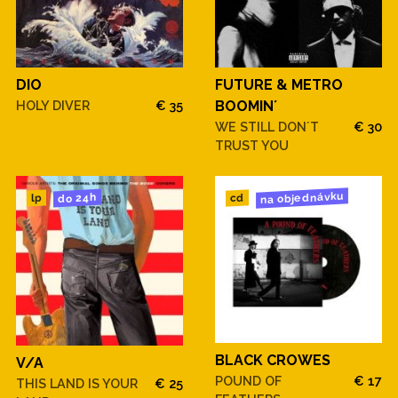
DIO
FUTURE & METRO
HOLY DIVER
€ 35
BOOMIN´
WE STILL DON´T
€ 30
TRUST YOU
na objednávku
do 24h
cd
lp
BLACK CROWES
V/A
POUND OF
€ 17
THIS LAND IS YOUR
€ 25