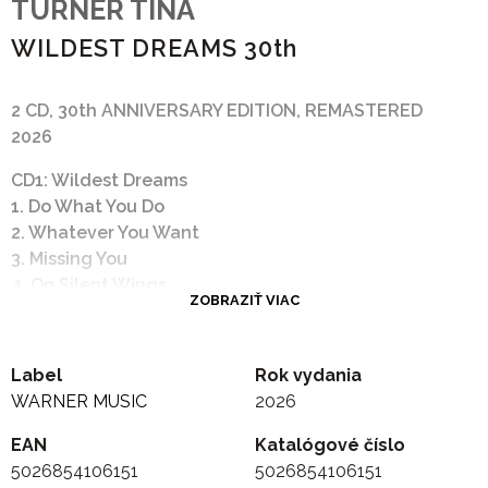
TURNER TINA
WILDEST DREAMS 30th
2 CD, 30th ANNIVERSARY EDITION, REMASTERED
2026
CD1: Wildest Dreams
1. Do What You Do
2. Whatever You Want
3. Missing You
4. On Silent Wings
ZOBRAZIŤ VIAC
5. Thief of Hearts
6. In Your Wildest Dreams
7. Golden Eye
Label
Rok vydania
8. Confidential
WARNER MUSIC
2026
9. Something Beautiful Remains
10. All Kinds of People
EAN
Katalógové číslo
11. Unfinished Sympathy
5026854106151
5026854106151