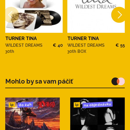
TURNER TINA
TURNER TINA
WILDEST DREAMS
€ 40
WILDEST DREAMS
€ 55
30th
30th BOX
Mohlo by sa vam páčiť
na objednávku
do 24h
lp
lp