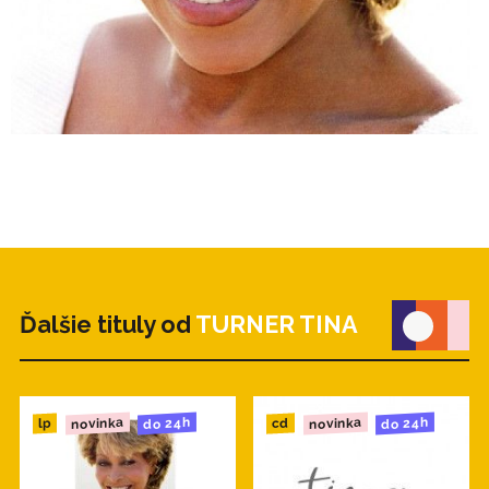
Ďalšie tituly od
TURNER TINA
novinka
novinka
do 24h
do 24h
cd
lp