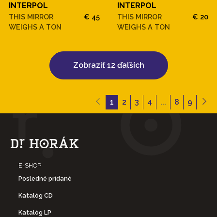
INTERPOL
INTERPOL
THIS MIRROR
€ 45
THIS MIRROR
€ 20
WEIGHS A TON
WEIGHS A TON
Zobraziť 12 ďaľších
1
2
3
4
...
8
9
E-SHOP
Posledné pridané
Katalóg CD
Katalóg LP