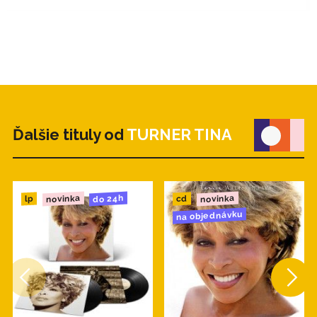
Dance Mix)
12. Why Must We Wait Until Tonight?
(Instrumental)
13. I Don't Wanna Fight (Urban Radio
Instrumental)
14. Disco Inferno (12" Dub)
15. Why Must We Wait Until Tonight?
Ďalšie tituly od
TURNER TINA
(Acapella)
16. Proud Mary (Acapella)
novinka
novinka
do 24h
cd
lp
na objednávku