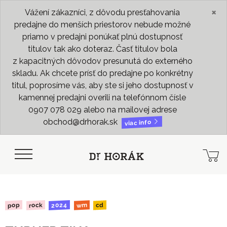
×
Vážení zákazníci, z dôvodu presťahovania
predajne do menších priestorov nebude možné
priamo v predajni ponúkať plnú dostupnosť
titulov tak ako doteraz. Časť titulov bola
z kapacitných dôvodov presunutá do externého
skladu. Ak chcete prísť do predajne po konkrétny
titul, poprosíme vás, aby ste si jeho dostupnosť v
kamennej predajni overili na telefónnom čísle
0907 078 029 alebo na mailovej adrese
obchod@drhorak.sk
viac info
2024
rock
pop
wm
cd