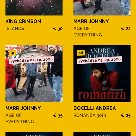
KING CRIMSON
MARR JOHNNY
ISLANDS
€ 30
AGE OF
€ 22
EVERYTHING
cd
lp
vychádza 02. 10. 2026
vychádza 25. 09. 2026
MARR JOHNNY
BOCELLI ANDREA
AGE OF
€ 35
ROMANZA 30th
€ 25
EVERYTHING