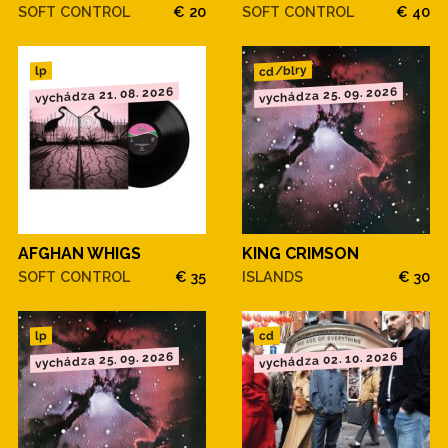
SOFT CONTROL
€ 20
SOFT CONTROL
€ 40
cd/blry
lp
vychádza 21. 08. 2026
vychádza 25. 09. 2026
AFGHAN WHIGS
KING CRIMSON
SOFT CONTROL
€ 35
ISLANDS
€ 30
cd
lp
vychádza 25. 09. 2026
vychádza 02. 10. 2026