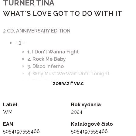
TURNER TINA
WHAT´S LOVE GOT TO DO WITH IT
2 CD, ANNIVERSARY EDITION
- 1 -
1. I Don't Wanna Fight
2. Rock Me Baby
3. Disco Inferno
4. Why Must We Wait Until Tonight
5. Stay Awhile
ZOBRAZIŤ VIAC
6. Nutbush City Limits
7. (Darlin') You Know I Love You
8. Proud Mary
Label
Rok vydania
9. A Fool In Love
WM
2024
10. It's Gonna Work Out Fine
EAN
Katalógové číslo
11. Shake a Tail Feather
5054197555466
5054197555466
12. I Might Have Been Queen (Soul