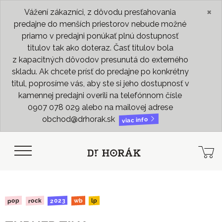
×
Vážení zákazníci, z dôvodu presťahovania
predajne do menších priestorov nebude možné
priamo v predajni ponúkať plnú dostupnosť
titulov tak ako doteraz. Časť titulov bola
z kapacitných dôvodov presunutá do externého
skladu. Ak chcete prísť do predajne po konkrétny
titul, poprosíme vás, aby ste si jeho dostupnosť v
kamennej predajni overili na telefónnom čísle
0907 078 029 alebo na mailovej adrese
obchod@drhorak.sk
viac info
2023
rock
pop
wb
lp