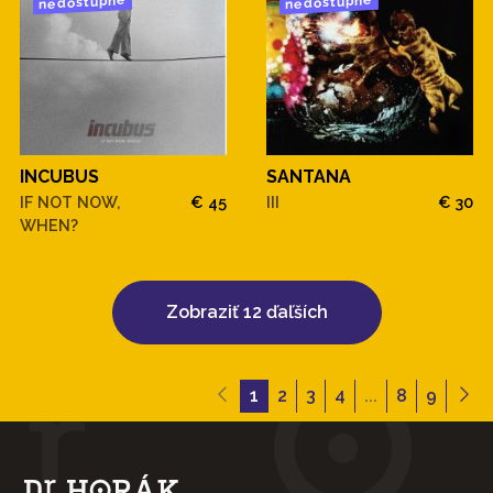
nedostupné
nedostupné
INCUBUS
SANTANA
IF NOT NOW,
€ 45
III
€ 30
WHEN?
Zobraziť 12 ďaľších
1
2
3
4
...
8
9