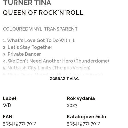
TURNER TINA
QUEEN OF ROCK´N´ROLL
COLOURED VINYL TRANSPARENT
1. What's Love Got To Do With It
2. Let's Stay Together
3. Private Dancer
4. We Don't Need Another Hero (Thunderdome)
5. Nutbush City Limits (The 90s Version)
6. River Deep, Mountain High (Live in Europe)
ZOBRAZIŤ VIAC
7. Steamy Windows
8. I Don't Wanna Lose You
9. I Don't Wanna Fight
Label
Rok vydania
10. When The Heartache Is Over
WB
2023
11. Proud Mary
12. The Best
EAN
Katalógové číslo
5054197767012
5054197767012