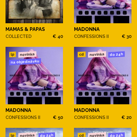
MAMAS & PAPAS
MADONNA
COLLECTED
€ 40
CONFESSIONS II
€ 30
novinka
novinka
do 24h
cd
lp
na objednávku
MADONNA
MADONNA
CONFESSIONS II
€ 50
CONFESSIONS II
€ 20
novinka
novinka
do 24h
do 24h
cd
lp