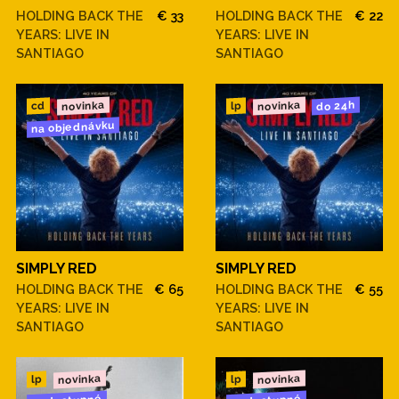
HOLDING BACK THE
€ 33
HOLDING BACK THE
€ 22
YEARS: LIVE IN
YEARS: LIVE IN
SANTIAGO
SANTIAGO
novinka
novinka
do 24h
cd
lp
na objednávku
SIMPLY RED
SIMPLY RED
HOLDING BACK THE
€ 65
HOLDING BACK THE
€ 55
YEARS: LIVE IN
YEARS: LIVE IN
SANTIAGO
SANTIAGO
novinka
novinka
lp
lp