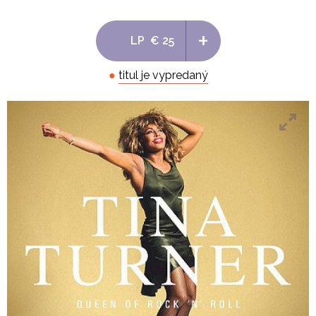
+
LP
€ 25
●
titul je vypredaný