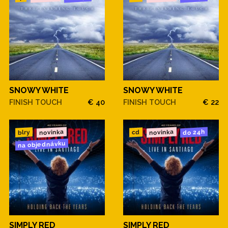
SNOWY WHITE
SNOWY WHITE
FINISH TOUCH
€ 40
FINISH TOUCH
€ 22
novinka
novinka
do 24h
blry
cd
na objednávku
SIMPLY RED
SIMPLY RED