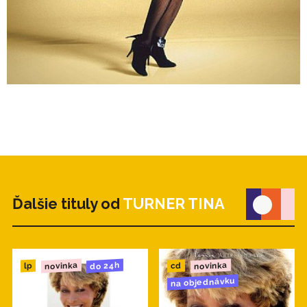
Ďalšie tituly od
TURNER TINA
novinka
novinka
do 24h
cd
lp
na objednávku