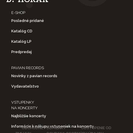
E-SHOP
Posledné pridané
Katalóg CD
Katalóg LP
Predpredaj
PAVIAN RECORDS
Novinky z pavian records
Vydavateľstvo
VSTUPENKY
NA KONCERTY
Najbližšie koncerty
Informácie k nákupu vstupeniek na koncerty
OBCHODNÉ PODMIENKY
ODSTÚPENIE OD