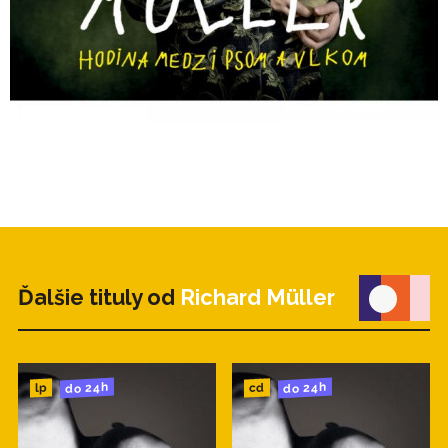
Ďalšie tituly od
Richard Müller
do 24h
do 24h
cd
lp