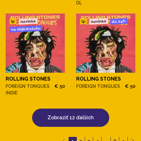
DL
novinka
novinka
do 24h
lp
lp
na objednávku
ROLLING STONES
ROLLING STONES
FOREIGN TONGUES
€ 50
FOREIGN TONGUES
€ 50
INDIE
Zobraziť 12 ďaľších