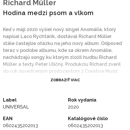
Richard Müller
Hodina medzi psom a vlkom
Keď v máji 2020 vyšiel nový singel Anomália, ktorý
napísal Laco Rychtárik, dostával Richard Müller
stále častejšie otázku na jeho nový album. Odpoveď
teraz v podobe albumu, kde sa okrem Anomálie,
nachádzajú songy ku ktorým zložil hudbu Richard
Müller a texty Peter Uličný. Produkciu Richard zveril
do rúk osvedčeným producentom z Creative Music
House - Peter Graus a Tomáš Zubák. Richard Müller
ZOBRAZIŤ VIAC
prináša opäť výborný album, plný emócii, skvelého
zvuku, osobnej výpovede, aj s trochou irónie - Za
všetko môže Keith Richards.
Label
Rok vydania
Obal albumu : MAYO HIRC fotografie a grafika /
UNIVERSAL
2020
MARIÁN UHRÍN fotografická postprodukcia MS
EAN
Katalógové číslo
Zoznam skladieb
0602435202013
0602435202013