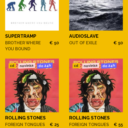
SUPERTRAMP
AUDIOSLAVE
BROTHER WHERE
€ 50
OUT OF EXILE
€ 50
YOU BOUND
novinka
novinka
do 24h
do 24h
cd
cd
ROLLING STONES
ROLLING STONES
FOREIGN TONGUES
€ 25
FOREIGN TONGUES
€ 55