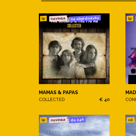
na objednávku
novinka
lp
lp
MAMAS & PAPAS
MA
COLLECTED
€ 40
CONF
novinka
do 24h
cd
lp