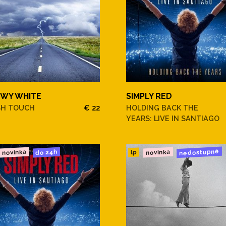
WY WHITE
SIMPLY RED
SH TOUCH
€ 22
HOLDING BACK THE
YEARS: LIVE IN SANTIAGO
nedostupné
novinka
novinka
do 24h
lp