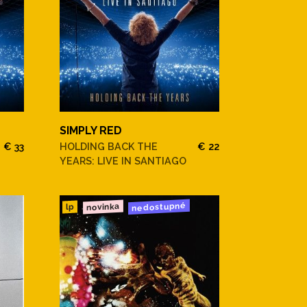
SIMPLY RED
€ 33
HOLDING BACK THE
€ 22
YEARS: LIVE IN SANTIAGO
nedostupné
novinka
lp