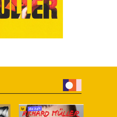
do 24h
do 24h
cd
lp