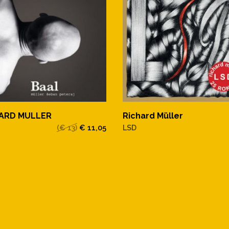
HARD MULLER
Richard Müller
(€ 13)
€ 11,05
LSD