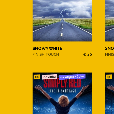
SNOWY WHITE
SNO
FINISH TOUCH
€ 40
FINI
na objednávku
novinka
cd
lp