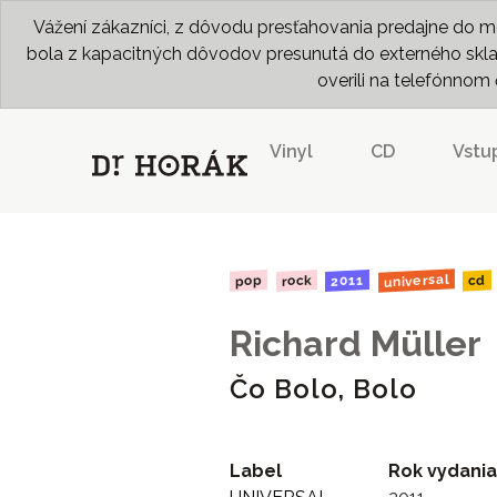
Vážení zákazníci, z dôvodu presťahovania predajne do me
bola z kapacitných dôvodov presunutá do externého skladu
overili na telefónno
Vinyl
CD
Vstu
universal
2011
rock
pop
cd
Richard Müller
Čo Bolo, Bolo
Label
Rok vydania