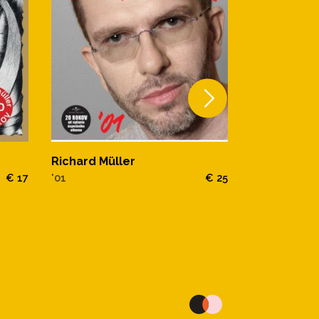
Richard Müller
Banket
€ 17
'01
€ 25
Richard Mül
84 - 91