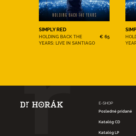
SIMPLY RED
SIM
HOLDING BACK THE
€ 65
HOL
YEARS: LIVE IN SANTIAGO
YEAR
E-SHOP
Posledné pridané
Katalóg CD
Katalóg LP