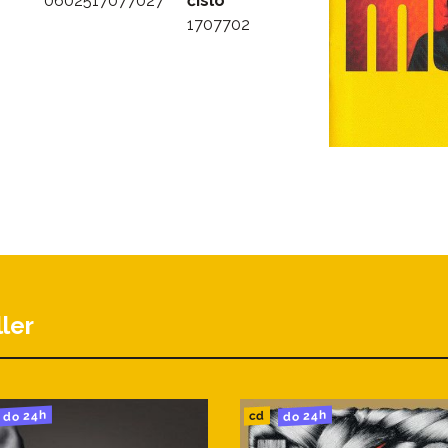
0602517077027
číslo
1707702
ler
do 24h
do 24h
cd