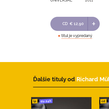
UNIVERSAL
2011
+
CD
€ 12,90
●
titul je vypredaný
Ďalšie tituly od
Richard Mül
do 24h
cd
lp