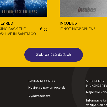
PLY RED
INCUBUS
DING BACK THE
€ 55
IF NOT NOW, WHEN?
S: LIVE IN SANTIAGO
Zobraziť 12 ďaľších
PAVIAN RECORDS
VSTUPENKY
NA KONCERT
Novinky z pavian records
Najbližšie kon
Vydavateľstvo
Informácie k 
vstupeniek n