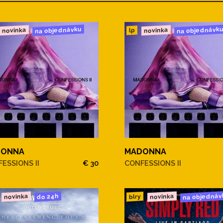
na objednávku
na objednávk
novinka
novinka
lp
DONNA
MADONNA
ESSIONS II
€ 30
CONFESSIONS II
na objednáv
novinka
novinka
do 24h
blry