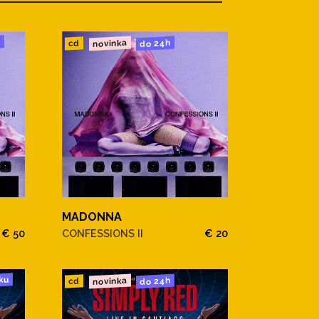
u
novinka
do 24h
cd
MADONNA
€ 50
CONFESSIONS II
€ 20
ku
novinka
do 24h
cd