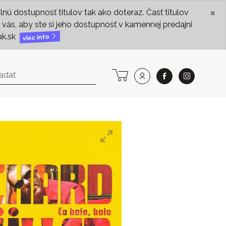
×
ú dostupnosť titulov tak ako doteraz. Časť titulov
vás, aby ste si jeho dostupnosť v kamennej predajni
ak.sk
viac info