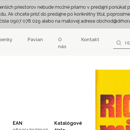
nších priestorov nebude možné priamo v predajni ponúkať pln
. Ak chcete prísť do predajne po konkrétny titul, poprosíme 
m čísle 0907 078 029 alebo na mailovej adrese obchod@drhor
penky
Pavian
O
Kontakt
nás
EAN
Katalógové