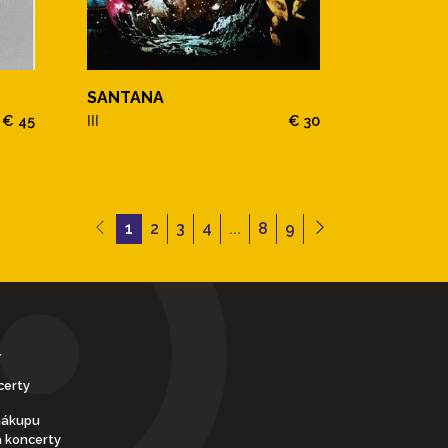
SANTANA
€ 45
III
€ 30
1
2
3
4
...
8
9
Y
certy
nákupu
a koncerty