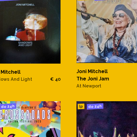
Joni Mitchell
 Mitchell
The Joni Jam
ows And Light
€ 40
At Newport
do 24h
do 24h
lp