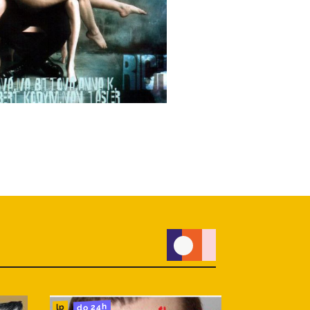
do 24h
do 24h
cd
lp