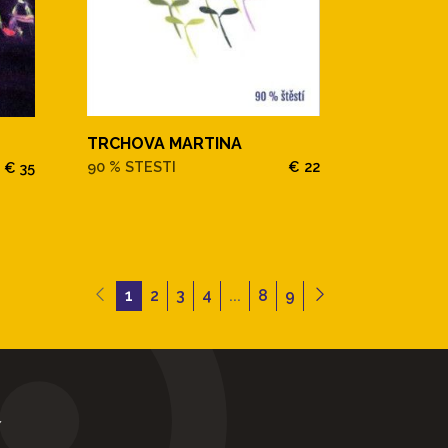
TRCHOVA MARTINA
90 % STESTI
€ 22
€ 35
1
2
3
4
...
8
9
Y