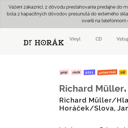
Vážení zákazníci, z dôvodu presťahovania predajne do me
bola z kapacitných dôvodov presunutá do externého skladu
overili na telefónno
Vinyl
CD
Vstu
universal
2011
rock
pop
cd
Richard Müller
Richard Müller/Hla
Horáček/Slova, Ja