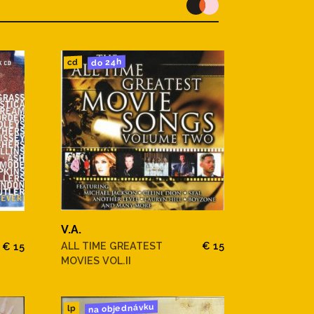
do 24h
cd
V.A.
ALL TIME GREATEST
€ 15
€ 15
MOVIES VOL.II
na objednávku
lp