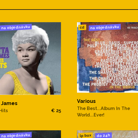
na objednávku
na objednávku
cd
Various
a James
The Best...Album In The
Hits
€ 25
World...Ever!
na objednávku
do 24h
lp box