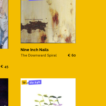
Nine Inch Nails
The Downward Spiral
€ 60
€ 45
do 24h
lp