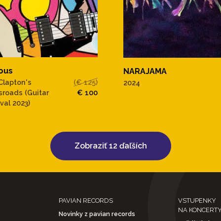
ous
NARAJAMA
 Clapton's
(€ 125)
2024
sroads (Guitar
€ 100
val 2023)
Zobraziť 12 ďaľších
PAVIAN RECORDS
VSTUPENKY
NA KONCERT
Novinky z pavian records