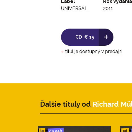
Label
Rok vydania
UNIVERSAL
2011
+
CD
€ 15
●
titul je dostupný v predajni
Ďalšie tituly od
Richard Mül
do 24h
cd
lp