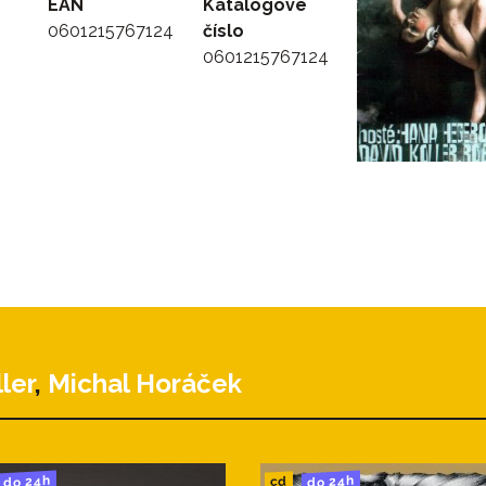
EAN
Katalógové
0601215767124
číslo
0601215767124
ler
,
Michal Horáček
do 24h
do 24h
cd