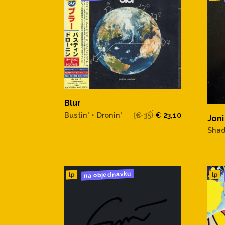
Blur
Bustin' + Dronin'
(€ 35)
€ 23,10
Joni
Shad
na objednávku
lp
lp