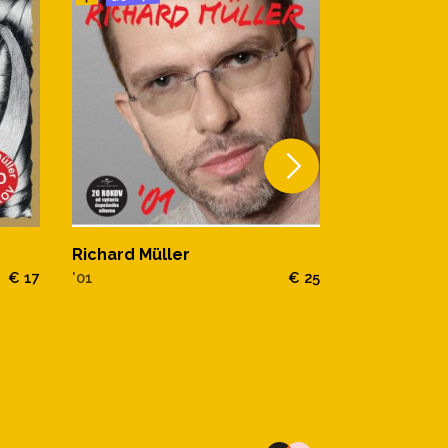
Richard Müller
Banket
€ 17
'01
€ 25
Richard Mül
84 - 91