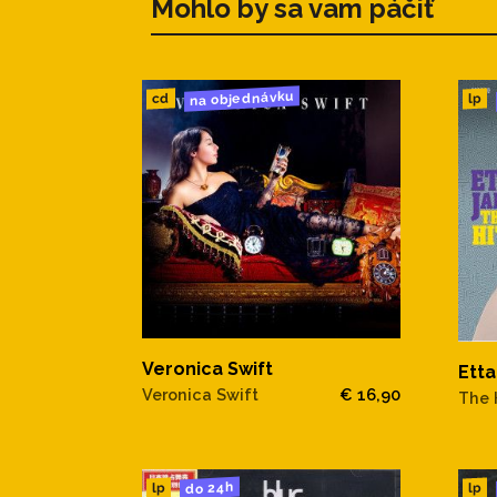
Mohlo by sa vam páčiť
na objednávku
cd
lp
Veronica Swift
Ett
Veronica Swift
€ 16,90
The 
do 24h
lp
lp