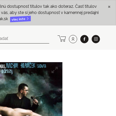
×
ú dostupnosť titulov tak ako doteraz. Časť titulov
vás, aby ste si jeho dostupnosť v kamennej predajni
ak.sk
viac info