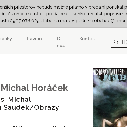
nších priestorov nebude možné priamo v predajni ponúkať pln
. Ak chcete prísť do predajne po konkrétny titul, poprosíme 
m čísle 0907 078 029 alebo na mailovej adrese obchod@drhor
penky
Pavian
O
Kontakt
nás
,
Michal Horáček
s, Michal
n Saudek/Obrazy