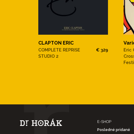
CLAPTON ERIC
Vari
COMPLETE REPRISE
€ 329
Eric
STUDIO 2
Cros
Festi
E-SHOP
Posledné pridané