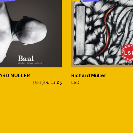
HARD MULLER
Richard Müller
(€ 13)
€ 11,05
LSD