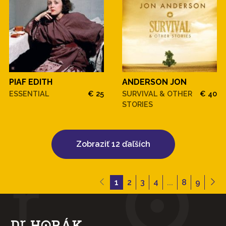
PIAF EDITH
ANDERSON JON
ESSENTIAL
€ 25
SURVIVAL & OTHER
€ 40
STORIES
Zobraziť 12 ďaľších
1
2
3
4
...
8
9