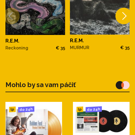
R.E.M.
R.E.M.
MURMUR
€ 35
Reckoning
€ 35
Mohlo by sa vam páčiť
do 24h
do 24h
lp
lp