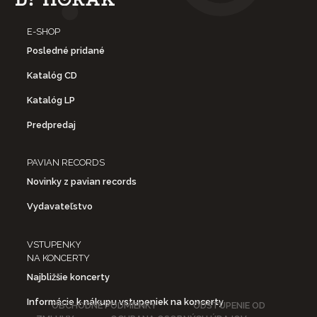
E-SHOP
Posledné pridané
Katalóg CD
Katalóg LP
Predpredaj
PAVIAN RECORDS
Novinky z pavian records
Vydavateľstvo
VSTUPENKY
NA KONCERTY
Najbližšie koncerty
Informácie k nákupu vstupeniek na koncerty
OBCHODNÉ PODMIENKY
ODSTÚPENIE OD