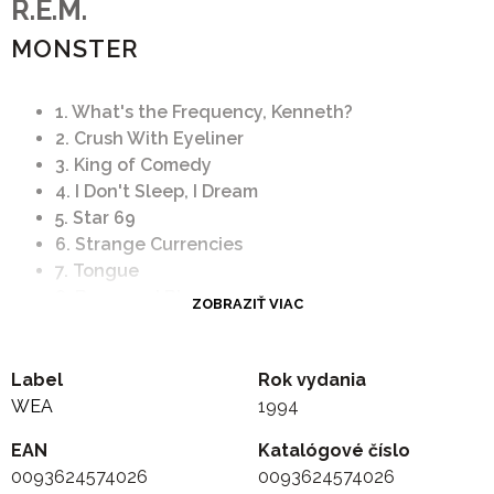
R.E.M.
MONSTER
1. What's the Frequency, Kenneth?
2. Crush With Eyeliner
3. King of Comedy
4. I Don't Sleep, I Dream
5. Star 69
6. Strange Currencies
7. Tongue
8. Bang and Blame
ZOBRAZIŤ VIAC
9. I Took Your Name
10. Let Me In
11. Circus Envy
Label
Rok vydania
12. You
WEA
1994
EAN
Katalógové číslo
0093624574026
0093624574026