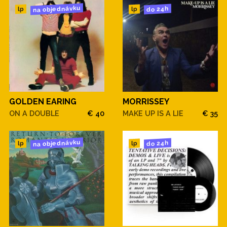
na objednávku
do 24h
lp
lp
GOLDEN EARING
MORRISSEY
ON A DOUBLE
€ 40
MAKE UP IS A LIE
€ 35
na objednávku
do 24h
lp
lp