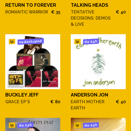
RETURN TO FOREVER
TALKING HEADS
ROMANTIC WARRIOR
€ 35
TENTATIVE
€ 40
DECISIONS: DEMOS
& LIVE
nedostupné
do 24h
lp
lp
BUCKLEY JEFF
ANDERSON JON
GRACE EP´S
€ 80
EARTH MOTHER
€ 40
EARTH
do 24h
do 24h
lp
lp