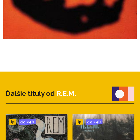
Ďalšie tituly od
R.E.M.
do 24h
do 24h
lp
lp