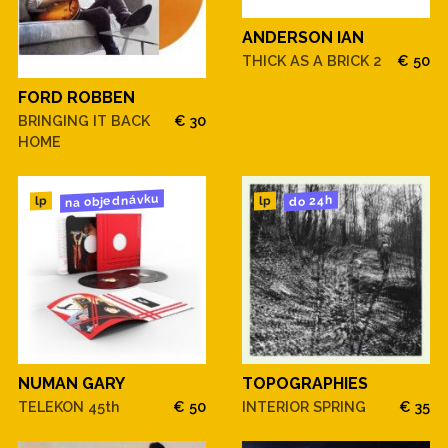
ANDERSON IAN
THICK AS A BRICK 2
€ 50
FORD ROBBEN
BRINGING IT BACK
€ 30
HOME
na objednávku
do 24h
lp
lp
NUMAN GARY
TOPOGRAPHIES
TELEKON 45th
€ 50
INTERIOR SPRING
€ 35