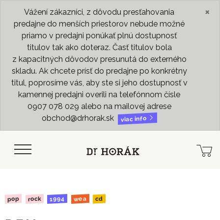
×
Vážení zákazníci, z dôvodu presťahovania
predajne do menších priestorov nebude možné
priamo v predajni ponúkať plnú dostupnosť
titulov tak ako doteraz. Časť titulov bola
z kapacitných dôvodov presunutá do externého
skladu. Ak chcete prísť do predajne po konkrétny
titul, poprosíme vás, aby ste si jeho dostupnosť v
kamennej predajni overili na telefónnom čísle
0907 078 029 alebo na mailovej adrese
obchod@drhorak.sk
viac info
1994
rock
wea
pop
cd