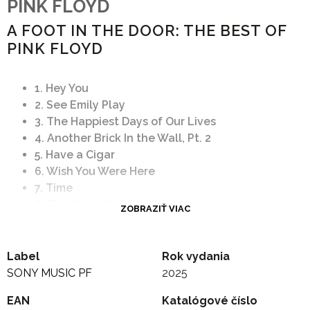
PINK FLOYD
A FOOT IN THE DOOR: THE BEST OF
PINK FLOYD
1. Hey You
2. See Emily Play
3. The Happiest Days of Our Lives
4. Another Brick In the Wall, Pt. 2
5. Have a Cigar
6. Wish You Were Here
7. Time
8. The Great Gig In the Sky
ZOBRAZIŤ VIAC
9. Money
10. Comfortably Numb
11. High Hopes
Label
Rok vydania
12. Learning To Fly
SONY MUSIC PF
2025
13. The Fletcher Memorial Home
EAN
Katalógové číslo
14. Shine On You Crazy Diamond (Pts. 1-5)