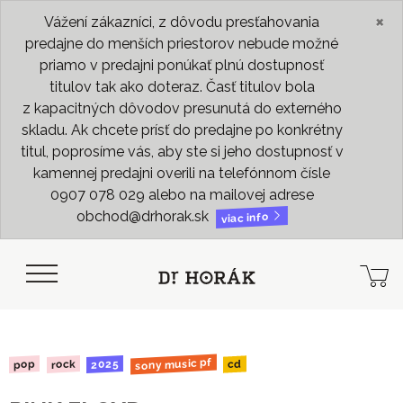
×
Vážení zákazníci, z dôvodu presťahovania
predajne do menších priestorov nebude možné
priamo v predajni ponúkať plnú dostupnosť
titulov tak ako doteraz. Časť titulov bola
z kapacitných dôvodov presunutá do externého
skladu. Ak chcete prísť do predajne po konkrétny
titul, poprosíme vás, aby ste si jeho dostupnosť v
kamennej predajni overili na telefónnom čísle
0907 078 029 alebo na mailovej adrese
obchod@drhorak.sk
viac info
sony music pf
2025
rock
pop
cd