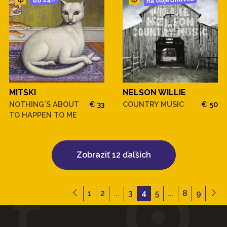
na objednávku
do 24h
lp
lp
MITSKI
NELSON WILLIE
NOTHING´S ABOUT
€ 33
COUNTRY MUSIC
€ 50
TO HAPPEN TO ME
Zobraziť 12 ďaľších
1
2
...
3
4
5
...
8
9