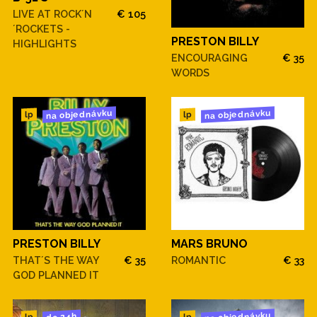
LIVE AT ROCK´N
€ 105
´ROCKETS -
PRESTON BILLY
HIGHLIGHTS
ENCOURAGING
€ 35
WORDS
na objednávku
na objednávku
lp
lp
PRESTON BILLY
MARS BRUNO
THAT´S THE WAY
€ 35
ROMANTIC
€ 33
GOD PLANNED IT