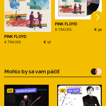
PINK FLOYD
8 TRACKS
€ 30
PINK FLOYD
8 TRACKS
€ 17
Mohlo by sa vam páčiť
nedostupné
do 24h
cd
lp