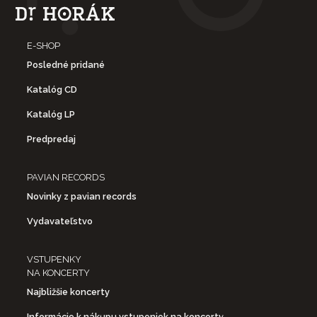
E-SHOP
Posledné pridané
Katalóg CD
Katalóg LP
Predpredaj
PAVIAN RECORDS
Novinky z pavian records
Vydavateľstvo
VSTUPENKY
NA KONCERTY
Najbližšie koncerty
Informácie k nákupu vstupeniek na koncerty