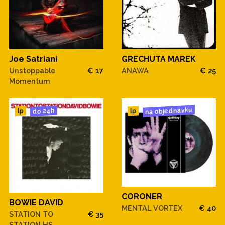
Joe Satriani
GRECHUTA MAREK
Unstoppable
€ 17
ANAWA
€ 25
Momentum
na objednávku
do 24h
lp
lp
CORONER
BOWIE DAVID
MENTAL VORTEX
€ 40
STATION TO
€ 35
STATION HS