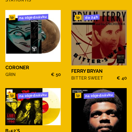
na objednávku
do 24h
lp
lp
CORONER
FERRY BRYAN
GRIN
€ 50
BITTER SWEET
€ 40
na objednávku
na objednávku
lp
lp
B-52´S