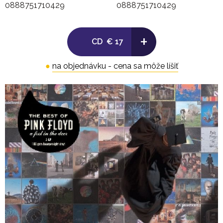
0888751710429
0888751710429
15. Brain Damage
16. Eclipse
+
CD
€ 17
●
na objednávku - cena sa môže líšiť