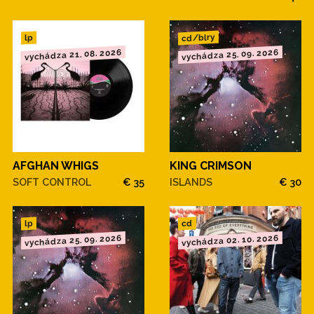
cd/blry
lp
vychádza 21. 08. 2026
vychádza 25. 09. 2026
AFGHAN WHIGS
KING CRIMSON
SOFT CONTROL
€ 35
ISLANDS
€ 30
cd
lp
vychádza 25. 09. 2026
vychádza 02. 10. 2026