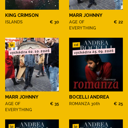
KING CRIMSON
MARR JOHNNY
ISLANDS
€ 30
AGE OF
€ 22
EVERYTHING
cd
lp
vychádza 02. 10. 2026
vychádza 25. 09. 2026
MARR JOHNNY
BOCELLI ANDREA
AGE OF
€ 35
ROMANZA 30th
€ 25
EVERYTHING
lp
lp