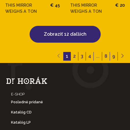
THIS MIRROR
€ 45
THIS MIRROR
€ 20
WEIGHS A TON
WEIGHS A TON
Zobraziť 12 ďaľších
1
2
3
4
...
8
9
E-SHOP
Posledné pridané
Katalóg CD
Katalóg LP