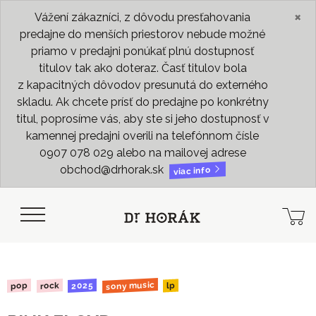
×
Vážení zákazníci, z dôvodu presťahovania
predajne do menších priestorov nebude možné
priamo v predajni ponúkať plnú dostupnosť
titulov tak ako doteraz. Časť titulov bola
z kapacitných dôvodov presunutá do externého
skladu. Ak chcete prísť do predajne po konkrétny
titul, poprosíme vás, aby ste si jeho dostupnosť v
kamennej predajni overili na telefónnom čísle
0907 078 029 alebo na mailovej adrese
obchod@drhorak.sk
viac info
sony music
2025
rock
pop
lp