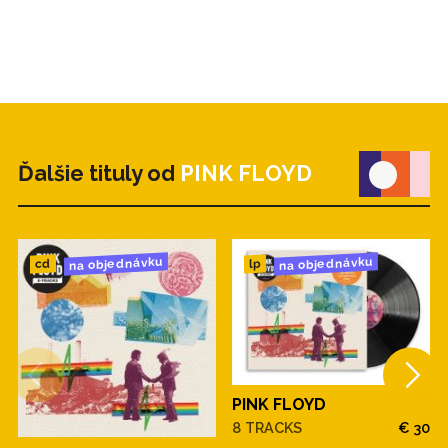
Ďalšie tituly od
PINK FLOYD
na objednávku
na objednávku
cd
lp
PINK FLOYD
8 TRACKS
€ 30