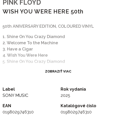
PINK FLOYD
WISH YOU WERE HERE 50th
50th ANIVERSARY EDITION, COLOURED VINYL
1. Shine On You Crazy Diamond
2. Welcome To the Machine
3. Have a Cigar
4. Wish You Were Here
5. Shine On You Crazy Diamond
ZOBRAZIŤ VIAC
Label
Rok vydania
SONY MUSIC
2025
EAN
Katalógové číslo
0198029746310
0198029746310