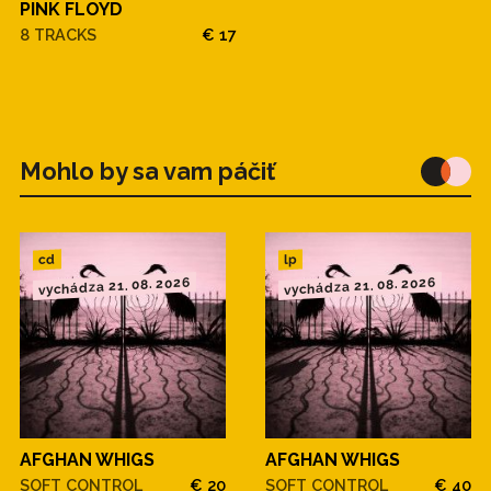
PINK FLOYD
8 TRACKS
€ 17
Mohlo by sa vam páčiť
cd
lp
vychádza 21. 08. 2026
vychádza 21. 08. 2026
AFGHAN WHIGS
AFGHAN WHIGS
SOFT CONTROL
€ 20
SOFT CONTROL
€ 40