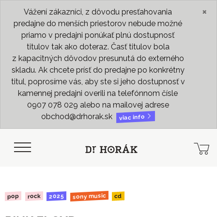
×
Vážení zákazníci, z dôvodu presťahovania
predajne do menších priestorov nebude možné
priamo v predajni ponúkať plnú dostupnosť
titulov tak ako doteraz. Časť titulov bola
z kapacitných dôvodov presunutá do externého
skladu. Ak chcete prísť do predajne po konkrétny
titul, poprosíme vás, aby ste si jeho dostupnosť v
kamennej predajni overili na telefónnom čísle
0907 078 029 alebo na mailovej adrese
obchod@drhorak.sk
viac info
sony music
2025
rock
pop
cd