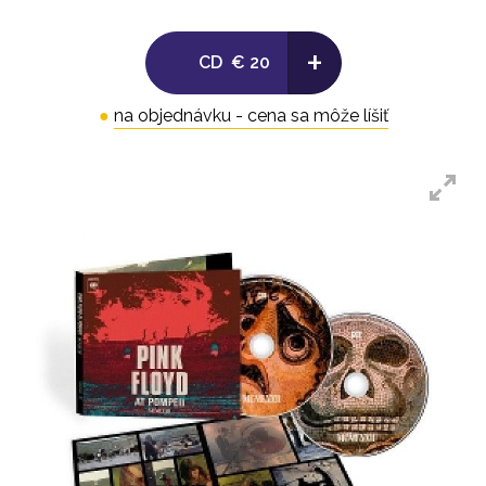
+
CD
€ 20
●
na objednávku - cena sa môže líšiť