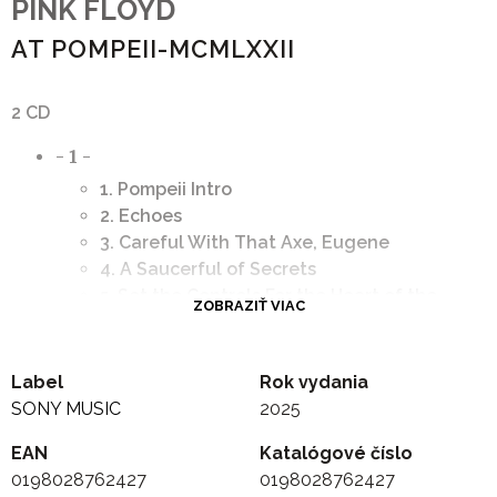
PINK FLOYD
AT POMPEII-MCMLXXII
2 CD
- 1 -
1. Pompeii Intro
2. Echoes
3. Careful With That Axe, Eugene
4. A Saucerful of Secrets
5. Set the Controls For the Heart of the
ZOBRAZIŤ VIAC
Sun
6. One of These Days
7. Mademoiselle Nobs
Label
Rok vydania
8. Echoes
SONY MUSIC
2025
- 2 -
EAN
Katalógové číslo
1. Careful With That Axe, Eugene
0198028762427
0198028762427
2. A Saucerful of Secrets