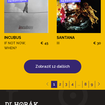
nedostupné
nedostupné
INCUBUS
SANTANA
IF NOT NOW,
€ 45
III
€ 30
WHEN?
Zobraziť 12 ďaľších
1
2
3
4
...
8
9