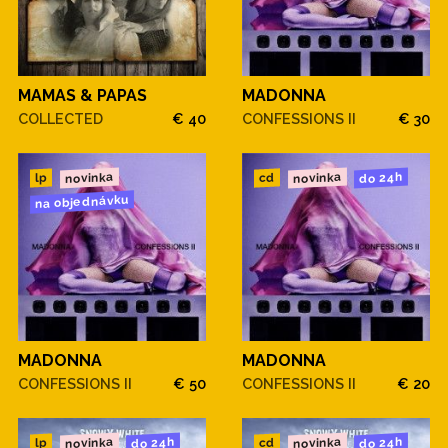
MAMAS & PAPAS
MADONNA
COLLECTED
€ 40
CONFESSIONS II
€ 30
novinka
novinka
do 24h
cd
lp
na objednávku
MADONNA
MADONNA
CONFESSIONS II
€ 50
CONFESSIONS II
€ 20
novinka
novinka
do 24h
do 24h
cd
lp