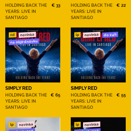
HOLDING BACK THE
€ 33
HOLDING BACK THE
€ 22
YEARS: LIVE IN
YEARS: LIVE IN
SANTIAGO
SANTIAGO
novinka
novinka
do 24h
cd
lp
na objednávku
SIMPLY RED
SIMPLY RED
HOLDING BACK THE
€ 65
HOLDING BACK THE
€ 55
YEARS: LIVE IN
YEARS: LIVE IN
SANTIAGO
SANTIAGO
novinka
novinka
lp
lp