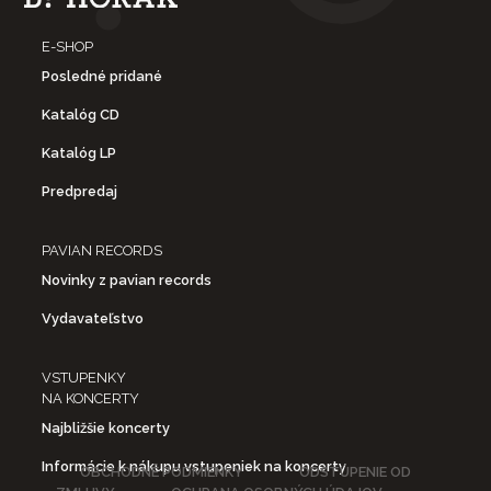
E-SHOP
Posledné pridané
Katalóg CD
Katalóg LP
Predpredaj
PAVIAN RECORDS
Novinky z pavian records
Vydavateľstvo
VSTUPENKY
NA KONCERTY
Najbližšie koncerty
Informácie k nákupu vstupeniek na koncerty
OBCHODNÉ PODMIENKY
ODSTÚPENIE OD