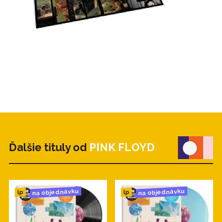
Ďalšie tituly od
PINK FLOYD
na objednávku
na objednávku
lp
lp