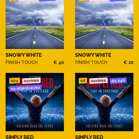
SNOWY WHITE
SNOWY WHITE
FINISH TOUCH
€ 40
FINISH TOUCH
€ 22
novinka
novinka
do 24h
blry
cd
na objednávku
SIMPLY RED
SIMPLY RED