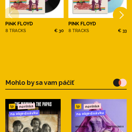
PINK FLOYD
PINK FLOYD
8 TRACKS
€ 30
8 TRACKS
€ 33
Mohlo by sa vam páčiť
novinka
novinka
lp
lp
na objednávku
na objednávku